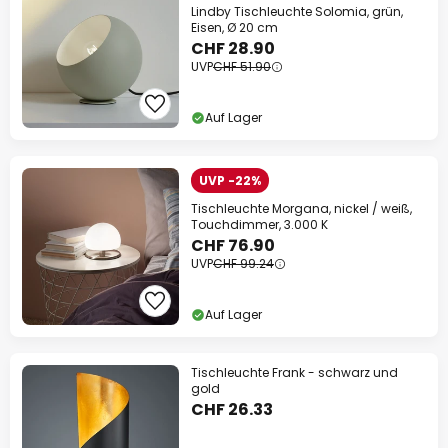
Lindby Tischleuchte Solomia, grün,
Eisen, Ø 20 cm
CHF 28.90
UVP
CHF 51.90
Auf Lager
UVP -22%
Tischleuchte Morgana, nickel / weiß,
Touchdimmer, 3.000 K
CHF 76.90
UVP
CHF 99.24
Auf Lager
Tischleuchte Frank - schwarz und
gold
CHF 26.33