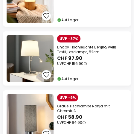
Auf Lager
UVP -37%
Lindby Tischleuchte Benjiro, weiß,
Textil, Leselampe, 52cm
CHF 97.90
UVP
CHF 156.90
Auf Lager
UVP -9%
Graue Tischlampe Ronja mit
Chromfuß
CHF 58.90
UVP
CHF 64.90