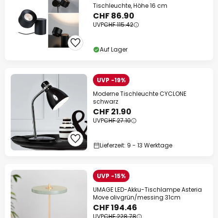
Tischleuchte, Höhe 16 cm
CHF 86.90
UVP
CHF 115.42
Auf Lager
UVP -19%
Moderne Tischleuchte CYCLONE
schwarz
CHF 21.90
UVP
CHF 27.10
Lieferzeit: 9 - 13 Werktage
UVP -15%
UMAGE LED-Akku-Tischlampe Asteria
Move olivgrün/messing 31cm
CHF 194.46
UVP
CHF 228.78