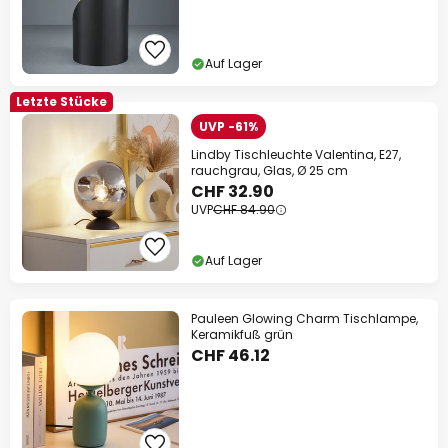
Auf Lager
Letzte Stücke
UVP -61%
Lindby Tischleuchte Valentina, E27,
rauchgrau, Glas, Ø 25 cm
CHF 32.90
UVP
CHF 84.90
Auf Lager
Pauleen Glowing Charm Tischlampe,
Keramikfuß grün
CHF 46.12