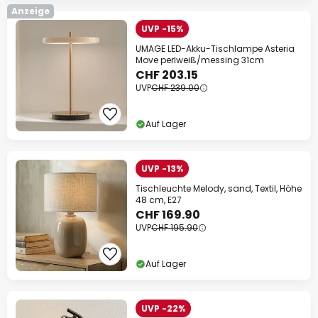
Anzeige
UVP -15%
UMAGE LED-Akku-Tischlampe Asteria
Move perlweiß/messing 31cm
CHF 203.15
UVP
CHF 239.00
Auf Lager
UVP -13%
Tischleuchte Melody, sand, Textil, Höhe
48 cm, E27
CHF 169.90
UVP
CHF 195.90
Auf Lager
UVP -22%