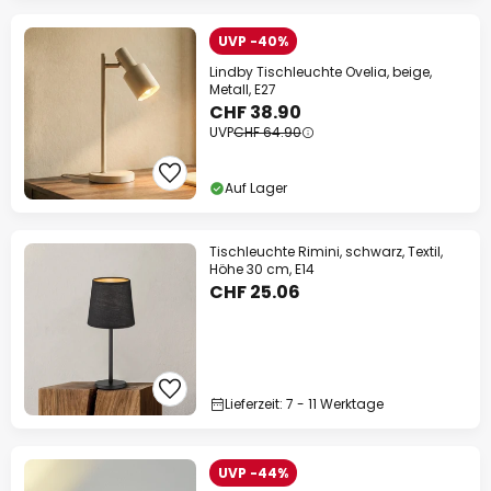
UVP -40%
Lindby Tischleuchte Ovelia, beige,
Metall, E27
CHF 38.90
UVP
CHF 64.90
Auf Lager
Tischleuchte Rimini, schwarz, Textil,
Höhe 30 cm, E14
CHF 25.06
Lieferzeit: 7 - 11 Werktage
UVP -44%