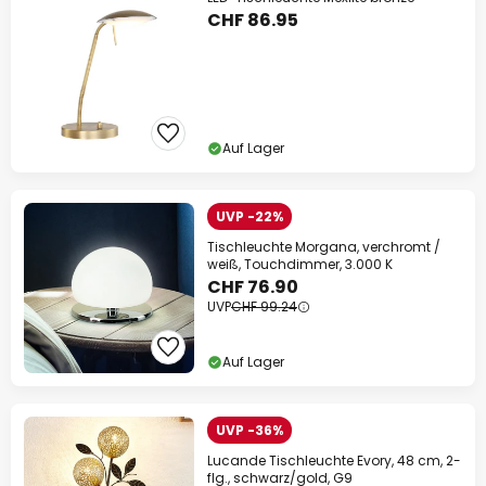
CHF 86.95
Auf Lager
UVP -22%
Tischleuchte Morgana, verchromt /
weiß, Touchdimmer, 3.000 K
CHF 76.90
UVP
CHF 99.24
Auf Lager
UVP -36%
Lucande Tischleuchte Evory, 48 cm, 2-
flg., schwarz/gold, G9