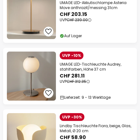
UMAGE LED-Akkutischlampe Asteria
Move anthrazit/messing 31cm
CHF 203.15
UVP
CHF 239.00
Auf Lager
UVP -10%
UMAGE LED-Tischleuchte Audrey,
stahlfarben, Höhe 37 cm
CHF 281.11
UVP
CHF 312.35
Lieferzeit: 9 - 13 Werktage
UVP -30%
Lindby Tischleuchte Fiora, beige, Glas,
Metall, Ø 20 cm
CHF 58.90