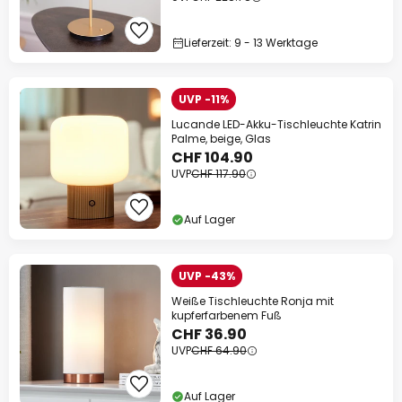
Lieferzeit: 9 - 13 Werktage
UVP -11%
Lucande LED-Akku-Tischleuchte Katrin
Palme, beige, Glas
CHF 104.90
UVP
CHF 117.90
Auf Lager
UVP -43%
Weiße Tischleuchte Ronja mit
kupferfarbenem Fuß
CHF 36.90
UVP
CHF 64.90
Auf Lager