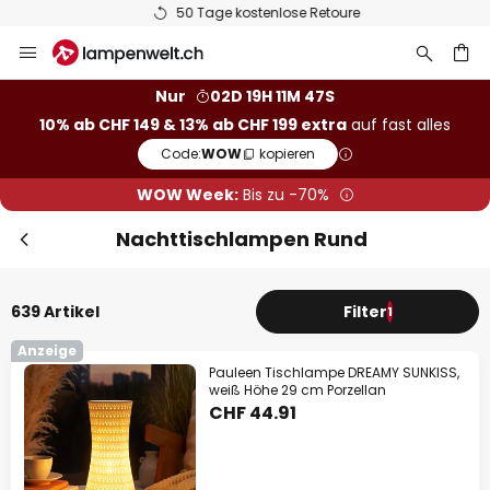
50 Tage kostenlose Retoure
Zum
Sch
Extra Rabatt
Inhalt
springen
10% Rabatt
ab CHF 149
Nur
02D 19H 11M 46S
10% ab CHF 149 & 13% ab CHF 199 extra
auf fast alles
he
13% Rabatt
ab CHF 199
Code:
WOW
kopieren
auf fast alles*
WOW Week:
Bis zu -70%
Ihr Code:
WOW
kopieren
Nachttischlampen Rund
Jetzt einlösen
639 Artikel
Filter
1
*Ausgenommene Hersteller
Anzeige
Pauleen Tischlampe DREAMY SUNKISS,
weiß Höhe 29 cm Porzellan
CHF 44.91