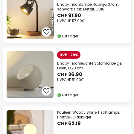
Lindby Tischlampe Rubinjo, 37cm,
schwarz, Holz, Metall, GU10
CHF 91.90
UVP
CHF 117.90
Auf Lager
UVP -29%
Lindby Tischleuchte Solomia, beige,
Eisen, Ø 20 cm
CHF 36.90
UVP
CHF 51.90
Auf Lager
Pauleen Woody Shine Tischlampe,
Holzfuß, Glaskugel
CHF 62.18