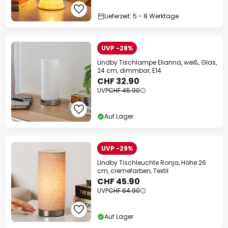
Lieferzeit: 5 - 8 Werktage
UVP -28%
Lindby Tischlampe Elianna, weiß, Glas,
24 cm, dimmbar, E14
CHF 32.90
UVP
CHF 45.90
Auf Lager
UVP -29%
Lindby Tischleuchte Ronja, Höhe 26
cm, cremefarben, Textil
CHF 45.90
UVP
CHF 64.90
Auf Lager