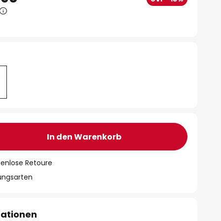
In den Warenkorb
tenlose Retoure
lungsarten
mationen