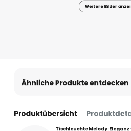
Weitere Bilder anze
Zum
Anfang
der
Bildgalerie
springen
Ähnliche Produkte entdecken
Produktübersicht
Produktdeta
Tischleuchte Melody: Eleganz tr