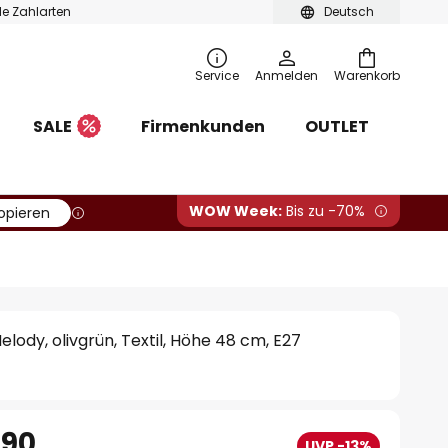
ble Zahlarten
Deutsch
Service
Anmelden
Warenkorb
SALE
Firmenkunden
OUTLET
WOW Week:
Bis zu -70%
opieren
lody, olivgrün, Textil, Höhe 48 cm, E27
.90
UVP -13%