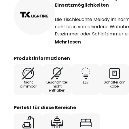
Einsatzmöglichkeiten
Die Tischleuchte Melody im harm
nahtlos in verschiedene Wohnb
Esszimmer oder Schlafzimmer ein
verleiht der Leuchte eine zeitlose
Mehr lesen
klassischen als auch modernen E
Produktinformationen
Gefertigt in Europa, steht die Ti
und Präzision. Mit ihrer durchda
vielseitigen Einsatzmöglichkeiten 
Nicht
Leuchtmittel
E27
Schalter am
Lichtakzent, der Räume nicht nu
dimmbar
nicht
Kabel
enthalten
atmosphärisch bereichert.
Perfekt für diese Bereiche