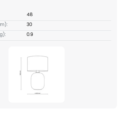
48
m):
30
g):
0.9