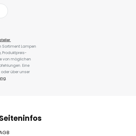
teller.
em Sortiment Lampen
 Produktpreis-
te von möglichen
fehlungen. Eine
 oder über unser
ung
.
Seiteninfos
AGB