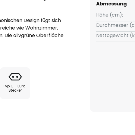
Abmessung
Höhe (cm):
onischen Design fügt sich
Durchmesser (c
ereiche wie Wohnzimmer,
. Die olivgrüne Oberfläche
Nettogewicht (k
 Ästhetik, die sowohl mit
inrichtungsstilen harmoniert.
schleuchte Melody für Qualität
chten Gestaltung und den
wird sie zum stilvollen
Typ C - Euro-
r beleuchtet, sondern auch
Stecker