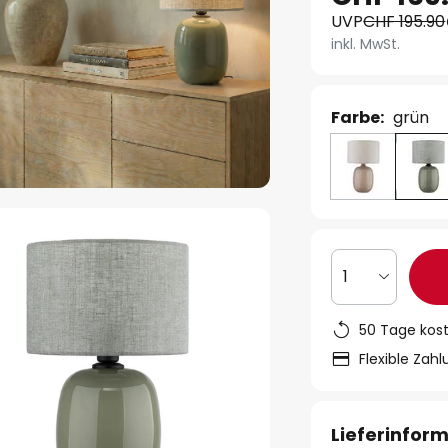
UVP
CHF 195.90
inkl. MwSt.
Farbe:
grün
1
50 Tage kos
Flexible Zah
Lieferinfor