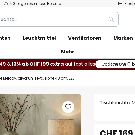
50 Tage kostenlose Retoure
Flexi
Suche
hten
Leuchtmittel
Ventilatoren
Marken
Mehr
49 & 13% ab CHF 199 extra
auf fast alles
Code:
WOW
k
 Melody, olivgrün, Textil, Höhe 48 cm, E27
Tischleuchte Me
CHF 169