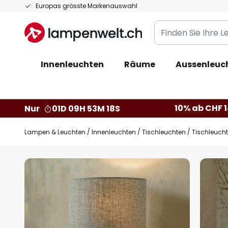
Zum
Europas grösste Markenauswahl
Inhalt
Finden
springen
Sie
Ihre
Innenleuchten
Räume
Aussenleuc
Leuchte...
10% ab CHF 1
Nur
01D 09H 53M 17S
Lampen & Leuchten
Innenleuchten
Tischleuchten
Tischleuchte
Zum
Ende
der
Bildgalerie
springen