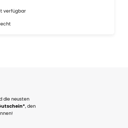
ort verfügbar
recht
d die neusten
Gutschein*
, den
önnen!