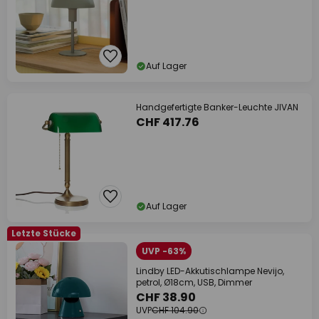
Auf Lager
Handgefertigte Banker-Leuchte JIVAN
CHF 417.76
Auf Lager
Letzte Stücke
UVP -63%
Lindby LED-Akkutischlampe Nevijo,
petrol, Ø18cm, USB, Dimmer
CHF 38.90
UVP
CHF 104.90