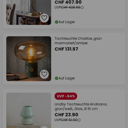
CHF 407.90
UVP
CHF 438.65
Auf Lager
Tischleuchte Charlize, grün
marmoriert/amber
CHF 131.57
Auf Lager
UVP -54%
Lindby Tischleuchte Andriana,
grün/weiß, Glas, Ø 15 cm
CHF 23.90
UVP
CHF 51.90