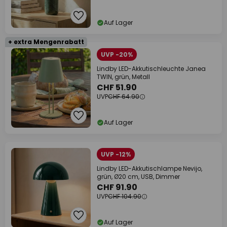
Auf Lager
+ extra Mengenrabatt
UVP -20%
Lindby LED-Akkutischleuchte Janea
TWIN, grün, Metall
CHF 51.90
UVP
CHF 64.90
Auf Lager
UVP -12%
Lindby LED-Akkutischlampe Nevijo,
grün, Ø20 cm, USB, Dimmer
CHF 91.90
UVP
CHF 104.90
Auf Lager