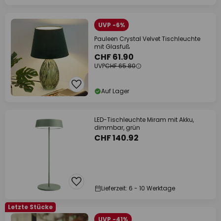
UVP -6%
Pauleen Crystal Velvet Tischleuchte
mit Glasfuß
CHF 61.90
UVP
CHF 65.80
Auf Lager
LED-Tischleuchte Miram mit Akku,
dimmbar, grün
CHF 140.92
Lieferzeit: 6 - 10 Werktage
Letzte Stücke
UVP -41%