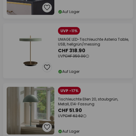
Auf Lager
UVP -11%
UMAGE LED-Tischleuchte Asteria Table,
USB, hellgrün/messing
CHF 318.90
UVP
CHF 359.00
Auf Lager
UVP -17%
Tischleuchte Ellen 20, staubgrün,
Metall, E14-Fassung
CHF 51.90
UVP
CHF 62.62
Auf Lager