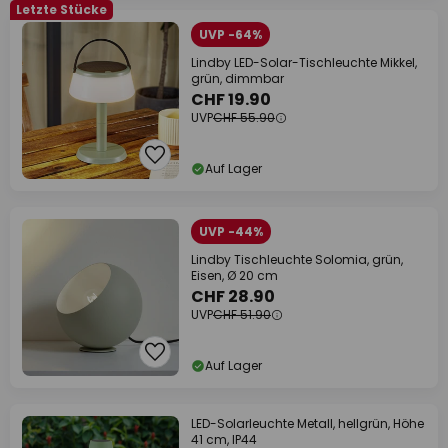
Letzte Stücke
UVP -64%
Lindby LED-Solar-Tischleuchte Mikkel,
grün, dimmbar
CHF 19.90
UVP
CHF 55.90
Auf Lager
UVP -44%
Lindby Tischleuchte Solomia, grün,
Eisen, Ø 20 cm
CHF 28.90
UVP
CHF 51.90
Auf Lager
LED-Solarleuchte Metall, hellgrün, Höhe
41 cm, IP44