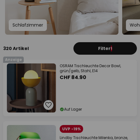
Schlafzimmer
Woh
320 Artikel
Filter
1
Anzeige
OSRAM Tischleuchte Decor Bowl,
grün/gelb, Stahl, E14
CHF 84.90
Auf Lager
UVP -19%
Lindby Tischleuchte Milenka, bronze,