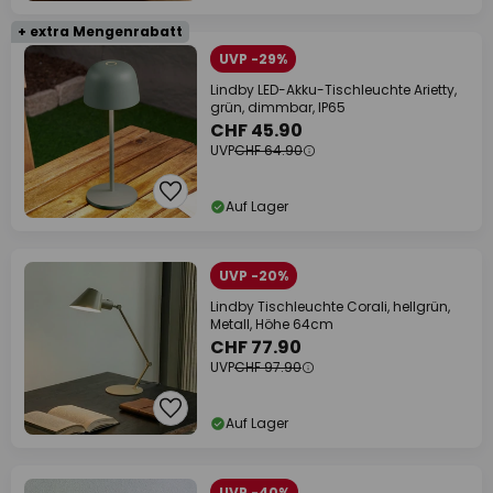
+ extra Mengenrabatt
UVP -29%
Lindby LED-Akku-Tischleuchte Arietty,
grün, dimmbar, IP65
CHF 45.90
UVP
CHF 64.90
Auf Lager
UVP -20%
Lindby Tischleuchte Corali, hellgrün,
Metall, Höhe 64cm
CHF 77.90
UVP
CHF 97.90
Auf Lager
UVP -40%