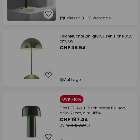
Lieferzeit: 9 - 13 Werktage
Tischleuchte Zin, grün, Eisen, Höhe 35,5
cm, G9
CHF 38.54
Auf Lager
UVP -10%
Flos LED-Akku-Tischlampe Bellhop,
grün, 21 cm, dim., IP54
CHF 197.44
UVP
CHF 219.37