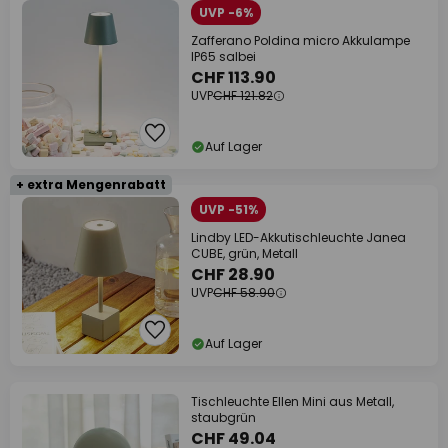
UVP -6%
Zafferano Poldina micro Akkulampe
IP65 salbei
CHF 113.90
UVP
CHF 121.82
Auf Lager
+ extra Mengenrabatt
UVP -51%
Lindby LED-Akkutischleuchte Janea
CUBE, grün, Metall
CHF 28.90
UVP
CHF 58.90
Auf Lager
Tischleuchte Ellen Mini aus Metall,
staubgrün
CHF 49.04