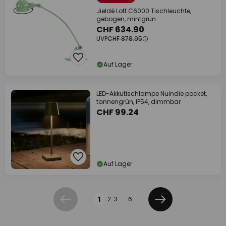
Jieldé Loft C6000 Tischleuchte,
gebogen, mintgrün
CHF 634.90
UVP
CHF 878.95
Auf Lager
LED-Akkutischlampe Nuindie pocket,
tannengrün, IP54, dimmbar
CHF 99.24
Auf Lager
Seite
1
2
3
...
6
Zurück
Weiter