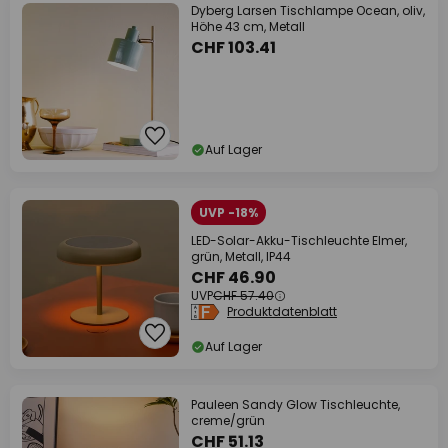
Dyberg Larsen Tischlampe Ocean, oliv,
Höhe 43 cm, Metall
CHF 103.41
Auf Lager
UVP -18%
LED-Solar-Akku-Tischleuchte Elmer,
grün, Metall, IP44
CHF 46.90
UVP
CHF 57.40
Produktdatenblatt
Auf Lager
Pauleen Sandy Glow Tischleuchte,
creme/grün
CHF 51.13