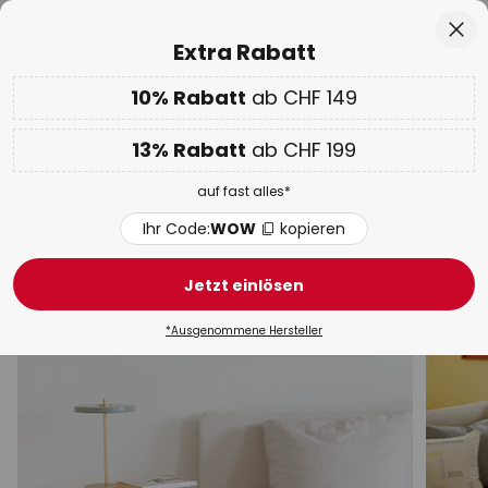
50 Tage kostenlose Retoure
Zum
Sch
Extra Rabatt
Inhalt
springen
10% Rabatt
ab CHF 149
Nur
01D 09H 22M 44S
10% ab CHF 149 & 13% ab CHF 199 extra
auf fast alles
he
13% Rabatt
ab CHF 199
Code:
WOW
kopieren
auf fast alles*
WOW Week:
Bis zu -70%
Ihr Code:
WOW
kopieren
Grüne Tischleuchten
Jetzt einlösen
Schreibtischleuchten
Salzlampen
Klemmleuchten
*Ausgenommene Hersteller