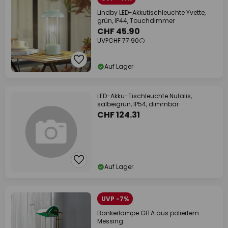
Lindby LED-Akkutischleuchte Yvette,
grün, IP44, Touchdimmer
CHF 45.90
UVP
CHF 77.90
Auf Lager
LED-Akku-Tischleuchte Nutalis,
salbeigrün, IP54, dimmbar
CHF 124.31
Auf Lager
UVP -7%
Bankerlampe GITA aus poliertem
Messing