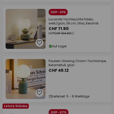
UVP -31%
Lucande Tischleuchte Fidelo,
weiß/grün, 38 cm, Glas, Keramik
CHF 71.90
UVP
CHF 104.90
Auf Lager
Pauleen Glowing Charm Tischlampe,
Keramikfuß grün
CHF 46.12
Lieferzeit: 5 - 8 Werktage
Letzte Stücke
UVP -27%