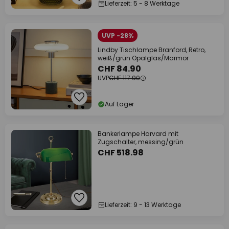
Lieferzeit: 5 - 8 Werktage
UVP -28%
Lindby Tischlampe Branford, Retro,
weiß/grün Opalglas/Marmor
CHF 84.90
UVP
CHF 117.90
Auf Lager
Bankerlampe Harvard mit
Zugschalter, messing/grün
CHF 518.98
Lieferzeit: 9 - 13 Werktage