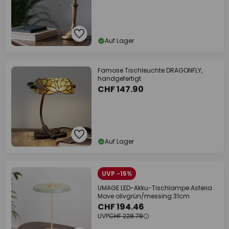
Auf Lager
Famose Tischleuchte DRAGONFLY,
handgefertigt
CHF 147.90
Auf Lager
UVP -15%
UMAGE LED-Akku-Tischlampe Asteria
Move olivgrün/messing 31cm
CHF 194.46
UVP
CHF 228.78