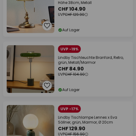
Höhe 38cm, Metall
CHF 104.90
UVP
CHF 129.90
Auf Lager
UVP -19%
Lindby Tischleuchte Branford, Retro,
grün, Metall/Marmor
CHF 84.90
UVP
CHF 104.90
Auf Lager
UVP -17%
Lindby Tischlampe Lennes x Eva
Söllner, grün, Marmor, Ø 20cm
CHF 129.90
UVP
CHF 156.90