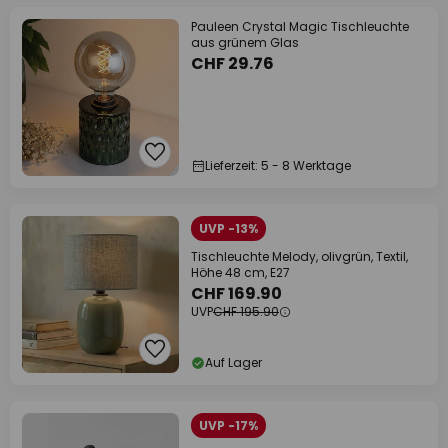
Pauleen Crystal Magic Tischleuchte
aus grünem Glas
CHF 29.76
Lieferzeit: 5 - 8 Werktage
UVP -13%
Tischleuchte Melody, olivgrün, Textil,
Höhe 48 cm, E27
CHF 169.90
UVP
CHF 195.90
Auf Lager
UVP -17%