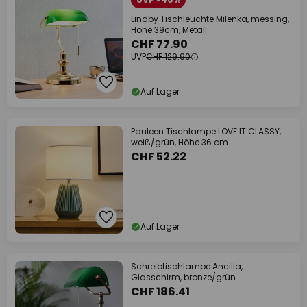
Lindby Tischleuchte Milenka, messing,
Höhe 39cm, Metall
CHF 77.90
UVP
CHF 129.90
Auf Lager
Pauleen Tischlampe LOVE IT CLASSY,
weiß/grün, Höhe 36 cm
CHF 52.22
Auf Lager
Schreibtischlampe Ancilla,
Glasschirm, bronze/grün
CHF 186.41