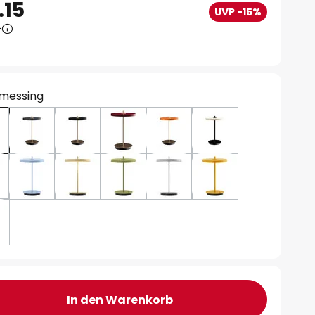
.15
UVP -15%
0
 messing
In den Warenkorb