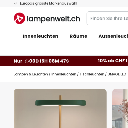
Zum
Europas grösste Markenauswahl
Inhalt
Finden
springen
Sie
Ihre
Innenleuchten
Räume
Aussenleuc
Leuchte...
10% ab CHF 1
Nur
00D 15H 08M 46S
Lampen & Leuchten
Innenleuchten
Tischleuchten
UMAGE LED-
Zum
Ende
der
Bildgalerie
springen