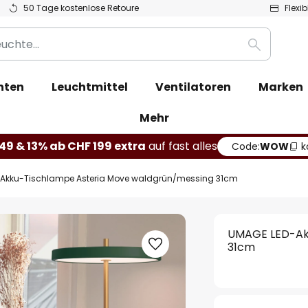
50 Tage kostenlose Retoure
Flexi
Suche
hten
Leuchtmittel
Ventilatoren
Marken
Mehr
49 & 13% ab CHF 199 extra
auf fast alles
Code:
WOW
k
Akku-Tischlampe Asteria Move waldgrün/messing 31cm
UMAGE LED-Ak
31cm