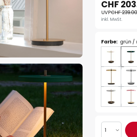
CHF 203
UVP
CHF 239.0
inkl. MwSt.
Farbe:
grün /
1