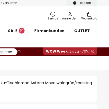
ble Zahlarten
Deutsch
Service
Anmelden
Warenkorb
SALE
Firmenkunden
OUTLET
WOW Week:
Bis zu -70%
opieren
ku-Tischlampe Asteria Move waldgrün/messing