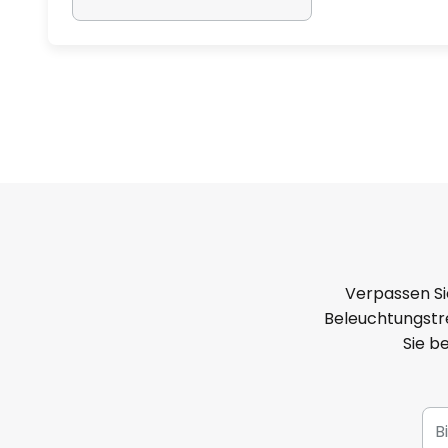
- akkubetrieben
- Helligkeit in vier Stufen regelbar
1. Stufe 5 Lumen ca. 168 Stunden
2. Stufe 20 Lumen ca. 50 Stunden
3. Stufe 50 Lumen ca. 20 Stunden
4. Stufe 100 Lumen ca. 10 Stunde
Verpassen Si
Beleuchtungstre
Sie b