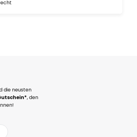
recht
d die neusten
Gutschein*
, den
önnen!