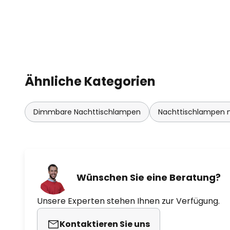
Wirtschaftlichkeit miteinander z
Kollektion sagt er selbst: "Die Ast
Schnittstelle zwischen Design, 
entstanden ist, verfügt über inte
schlanken, minimalistischen Form
Ähnliche Kategorien
Gemeinsam mit dem jetzigen CE
gründete Christensen im Jahre
by VITA copenhagen. Die Herstel
Dimmbare Nachttischlampen
Nachttischlampen m
bei der Produktion ihrer Leucht
nachhaltige Materialien und ho
Kunden den größtmöglichen Nutz
Konzept ist erfolgreich. Denn da
Leuchtenunternehmen ist heute mi
Wünschen Sie eine Beratung?
als 50 Ländern der Welt vertrete
Unsere Experten stehen Ihnen zur Verfügung.
- tragbar
Kontaktieren Sie uns