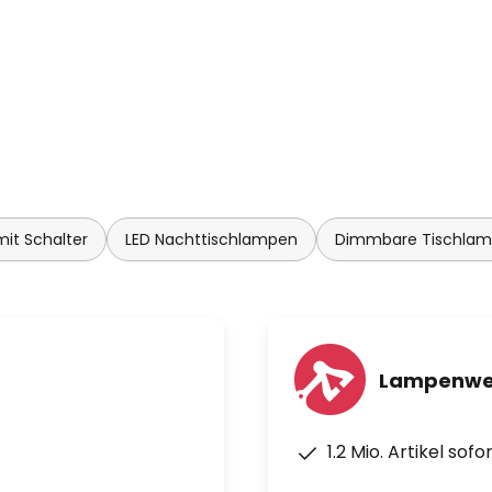
u kombinieren. Über seine
eria-Kollektion, die an der
Technologie und Kunsthandwerk
grierte LED-Leuchten in einer
."
O, Jacob Nannestad Hansen,
 2008 das Unternehmen UMAGE
ler von Designerleuchten legen
it Schalter
LED Nachttischlampen
Dimmbare Tischla
en besonderen Wert auf
chwertige Technik, um dem
en bieten zu können. Das
s dänische
t über 1.500 Filialen in mehr
Lampenwel
n.
1.2 Mio. Artikel sof