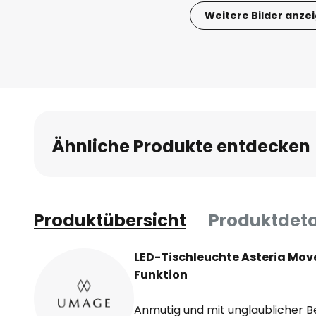
Weitere Bilder anze
Zum
Anfang
der
Bildgalerie
springen
Ähnliche Produkte entdecken
Produktübersicht
Produktdeta
LED-Tischleuchte Asteria Move
Funktion
Anmutig und mit unglaublicher B