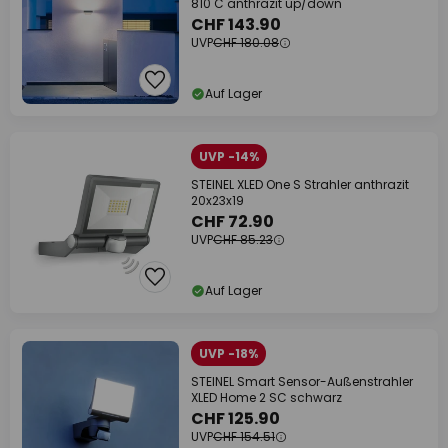
810 C anthrazit up/down
CHF 143.90
UVP
CHF 180.08
Auf Lager
UVP -14%
STEINEL XLED One S Strahler anthrazit
20x23x19
CHF 72.90
UVP
CHF 85.23
Auf Lager
UVP -18%
STEINEL Smart Sensor-Außenstrahler
XLED Home 2 SC schwarz
CHF 125.90
UVP
CHF 154.51