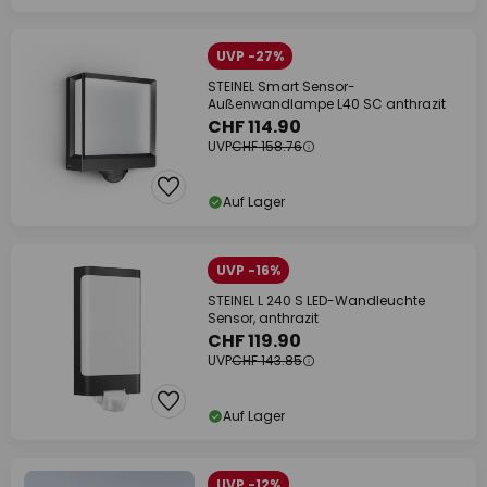
UVP -27%
STEINEL Smart Sensor-
Außenwandlampe L40 SC anthrazit
CHF 114.90
UVP
CHF 158.76
Auf Lager
UVP -16%
STEINEL L 240 S LED-Wandleuchte
Sensor, anthrazit
CHF 119.90
UVP
CHF 143.85
Auf Lager
UVP -12%