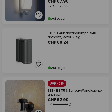
CHF 67.90
UVP
CHF 79.90
Auf Lager
STEINEL Außenwandlampe L940,
anthrazit, Metall, 2-flg.
CHF 69.24
Auf Lager
UVP -21%
STEINEL L 115 S Sensor-Wandleuchte
anthrazit
CHF 62.90
UVP
CHF 79.90