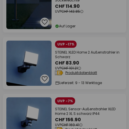
Sockelleuchte
CHF 114.90
UVP
CHF 143.85
Auf Lager
UVP -17%
STEINEL XLED Home 2 Außenstrahler in
Schwarz
CHF 83.90
UVP
CHF 101.21
Produktdatenblatt
Lieferzeit: 9 - 13 Werktage
UVP -7%
STEINEL Sensor-Außenstrahler XLED
Home 2 XL S schwarz IP44
CHF 156.90
UVP
CHF 169.41