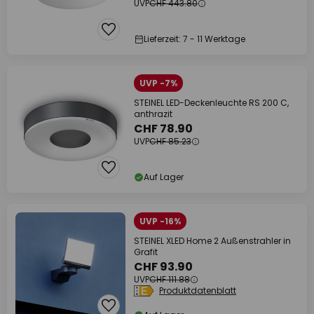
UVP
CHF 443.80
Lieferzeit: 7 - 11 Werktage
UVP -7%
STEINEL LED-Deckenleuchte RS 200 C,
anthrazit
CHF 78.90
UVP
CHF 85.23
Auf Lager
UVP -16%
STEINEL XLED Home 2 Außenstrahler in
Grafit
CHF 93.90
UVP
CHF 111.88
Produktdatenblatt