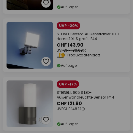
Auf Lager
UVP -20%
STEINEL Sensor-Außenstrahler XLED
Home 2 XL S grafit IP44
CHF 143.90
UVP
CHF 180.08
Produktdatenblatt
Auf Lager
UVP -17%
STEINEL L 605 S LED-
Außenwandleuchte Sensor IP44
CHF 121.90
UVP
CHF 148.12
Auf Lager