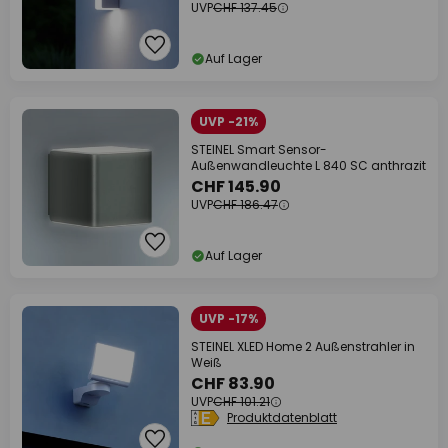
UVP
CHF 137.45
Auf Lager
UVP -21%
STEINEL Smart Sensor-
Außenwandleuchte L 840 SC anthrazit
CHF 145.90
UVP
CHF 186.47
Auf Lager
UVP -17%
STEINEL XLED Home 2 Außenstrahler in
Weiß
CHF 83.90
UVP
CHF 101.21
Produktdatenblatt