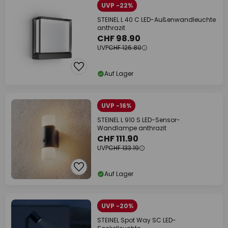
UVP -22%
STEINEL L 40 C LED-Außenwandleuchte
anthrazit
CHF 98.90
UVP
CHF 126.80
Auf Lager
UVP -16%
STEINEL L 910 S LED-Sensor-
Wandlampe anthrazit
CHF 111.90
UVP
CHF 133.19
Auf Lager
UVP -20%
STEINEL Spot Way SC LED-