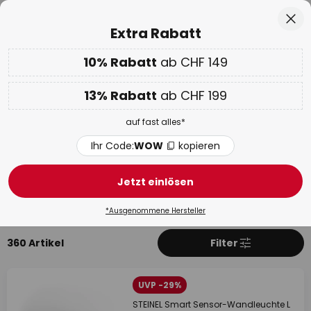
50 Tage kostenlose Retoure
Zum
Sch
Extra Rabatt
Inhalt
springen
10% Rabatt
ab CHF 149
Nur
02D 02H 28M 09S
10% ab CHF 149 & 13% ab CHF 199 extra
auf fast alles
he
13% Rabatt
ab CHF 199
Code:
WOW
kopieren
auf fast alles*
WOW Week:
Bis zu -70%
Ihr Code:
WOW
kopieren
STEINEL
Jetzt einlösen
Produkte
Mehr über STEINEL
*Ausgenommene Hersteller
360 Artikel
Filter
UVP -29%
STEINEL Smart Sensor-Wandleuchte L