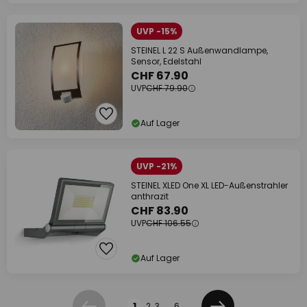
UVP -15%
STEINEL L 22 S Außenwandlampe,
Sensor, Edelstahl
CHF 67.90
UVP
CHF 79.90
Auf Lager
UVP -21%
STEINEL XLED One XL LED-Außenstrahler
anthrazit
CHF 83.90
UVP
CHF 106.55
Auf Lager
Seite
1
2
3
...
6