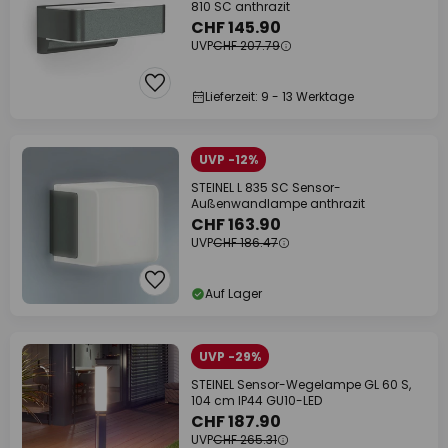
810 SC anthrazit
CHF 145.90
UVP
CHF 207.79
Lieferzeit: 9 - 13 Werktage
UVP -12%
STEINEL L 835 SC Sensor-
Außenwandlampe anthrazit
CHF 163.90
UVP
CHF 186.47
Auf Lager
UVP -29%
STEINEL Sensor-Wegelampe GL 60 S,
104 cm IP44 GU10-LED
CHF 187.90
UVP
CHF 265.31