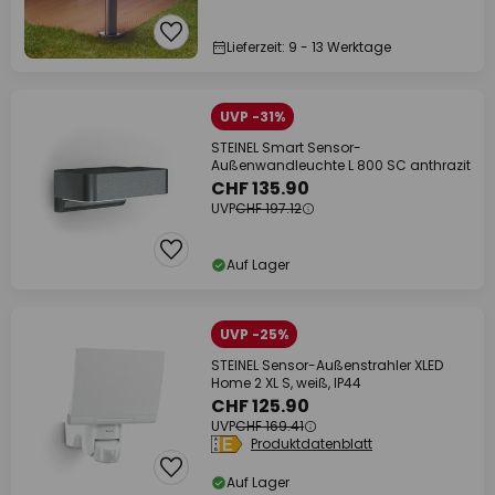
Lieferzeit: 9 - 13 Werktage
UVP -31%
STEINEL Smart Sensor-
Außenwandleuchte L 800 SC anthrazit
CHF 135.90
UVP
CHF 197.12
Auf Lager
UVP -25%
STEINEL Sensor-Außenstrahler XLED
Home 2 XL S, weiß, IP44
CHF 125.90
UVP
CHF 169.41
Produktdatenblatt
Auf Lager