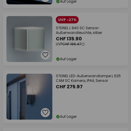
Auf Lager
UVP -27%
STEINEL L 840 SC Sensor-
Außenwandleuchte, silber
CHF 135.90
UVP
CHF 186.47
Auf Lager
STEINEL LED-Außenwandlampe L 625
CAM SC Kamera, IP44, Sensor
CHF 275.97
Auf Lager