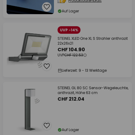
Produktdatenblatt
Auf Lager
UVP -14%
STEINEL XLED One XL S Strahler anthrazit
22x26x21
CHF 104.90
UVP
CHF 122.53
Lieferzeit: 9 - 13 Werktage
STEINEL GL 80 SC Sensor-Wegeleuchte,
anthrazit, Höhe 63 cm
CHF 212.04
Auf Lager