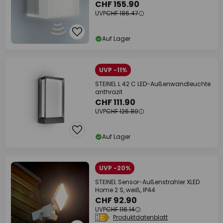
CHF 155.90
UVP
CHF 186.47
Auf Lager
UVP -11%
STEINEL L 42 C LED-Außenwandleuchte
anthrazit
CHF 111.90
UVP
CHF 126.80
Auf Lager
UVP -20%
STEINEL Sensor-Außenstrahler XLED
Home 2 S, weiß, IP44
CHF 92.90
UVP
CHF 116.14
Produktdatenblatt