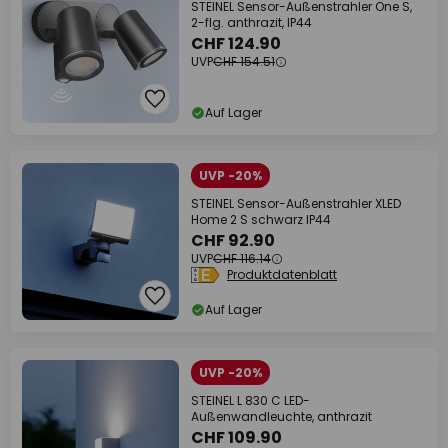
STEINEL Sensor-Außenstrahler One S,
2-flg. anthrazit, IP44
CHF 124.90
UVP
CHF 154.51
Auf Lager
UVP -20%
STEINEL Sensor-Außenstrahler XLED
Home 2 S schwarz IP44
CHF 92.90
UVP
CHF 116.14
Produktdatenblatt
Auf Lager
UVP -20%
STEINEL L 830 C LED-
Außenwandleuchte, anthrazit
CHF 109.90