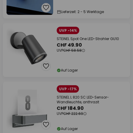
Lieferzeit: 2 - 5 Werktage
UVP -14%
STEINEL Spot One LED-Strahler GU10
CHF 49.90
UVP
CHF 58.58
Auf Lager
UVP -17%
STEINEL L 820 SC LED-Sensor-
Wandleuchte, anthrazit
CHF 184.90
UVP
CHF 222.69
Auf Lager