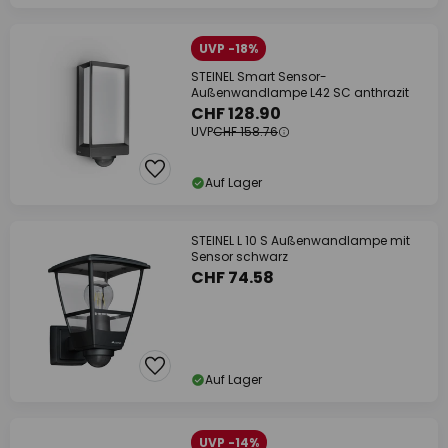
UVP -18%
STEINEL Smart Sensor-
Außenwandlampe L42 SC anthrazit
CHF 128.90
UVP
CHF 158.76
Auf Lager
STEINEL L 10 S Außenwandlampe mit
Sensor schwarz
CHF 74.58
Auf Lager
UVP -14%