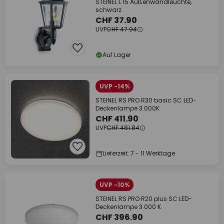
STEINEL L 15 Außenwandleuchte,
schwarz
CHF 37.90
UVP
CHF 47.94
Auf Lager
UVP -14%
STEINEL RS PRO R30 basic SC LED-
Deckenlampe 3.000K
CHF 411.90
UVP
CHF 481.84
Lieferzeit: 7 - 11 Werktage
UVP -10%
STEINEL RS PRO R20 plus SC LED-
Deckenlampe 3.000 K
CHF 396.90