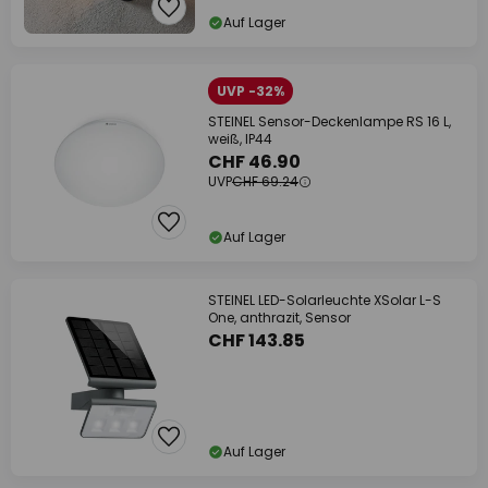
Auf Lager
UVP -32%
STEINEL Sensor-Deckenlampe RS 16 L,
weiß, IP44
CHF 46.90
UVP
CHF 69.24
Auf Lager
STEINEL LED-Solarleuchte XSolar L-S
One, anthrazit, Sensor
CHF 143.85
Auf Lager