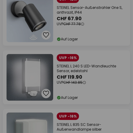
STEINEL Sensor-Außenstrahler One S,
anthrazit, IP44
CHF 67.90
UVP
CHF 77.78
Auf Lager
UVP -16%
STEINEL L 240 S LED-Wandleuchte
Sensor, edelstahl
CHF 119.90
UVP
CHF 143.85
Auf Lager
UVP -16%
STEINEL L 835 SC Sensor-
Außenwandlampe silber