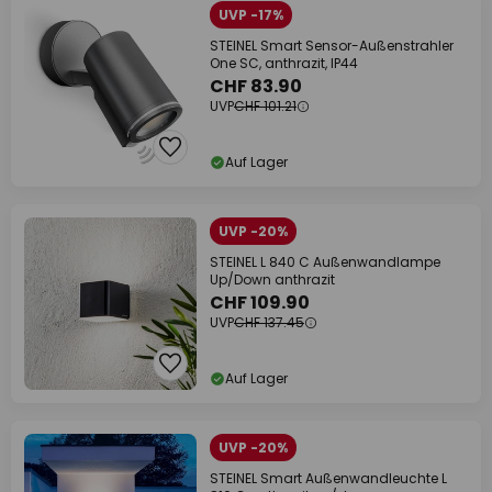
UVP -17%
STEINEL Smart Sensor-Außenstrahler
One SC, anthrazit, IP44
CHF 83.90
UVP
CHF 101.21
Auf Lager
UVP -20%
STEINEL L 840 C Außenwandlampe
Up/Down anthrazit
CHF 109.90
UVP
CHF 137.45
Auf Lager
UVP -20%
STEINEL Smart Außenwandleuchte L