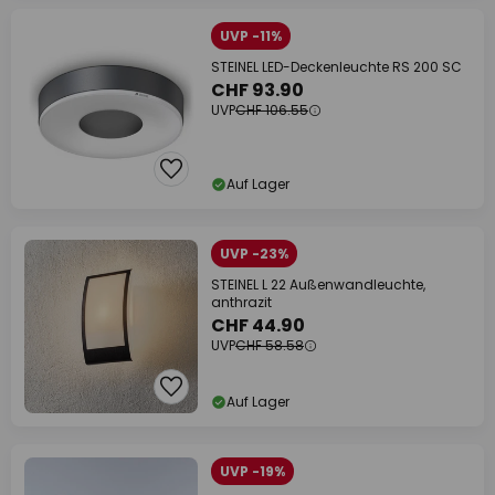
UVP -11%
STEINEL LED-Deckenleuchte RS 200 SC
CHF 93.90
UVP
CHF 106.55
Auf Lager
UVP -23%
STEINEL L 22 Außenwandleuchte,
anthrazit
CHF 44.90
UVP
CHF 58.58
Auf Lager
UVP -19%