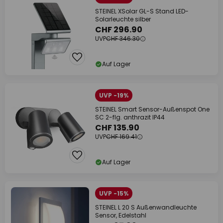
STEINEL XSolar GL-S Stand LED-
Solarleuchte silber
CHF 296.90
UVP
CHF 346.30
Auf Lager
UVP -19%
STEINEL Smart Sensor-Außenspot One
SC 2-flg. anthrazit IP44
CHF 135.90
UVP
CHF 169.41
Auf Lager
UVP -15%
STEINEL L 20 S Außenwandleuchte
Sensor, Edelstahl