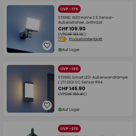
UVP -17%
STEINEL XLED Home 2 S Sensor-
Außenstrahler, anthrazit
CHF 109.90
UVP
CHF 133.19
Produktdatenblatt
Auf Lager
UVP -13%
STEINEL Smart LED-Außenwandlampe
L 271 DIGI SC Sensor IP44
CHF 145.90
UVP
CHF 169.41
Auf Lager
UVP -21%