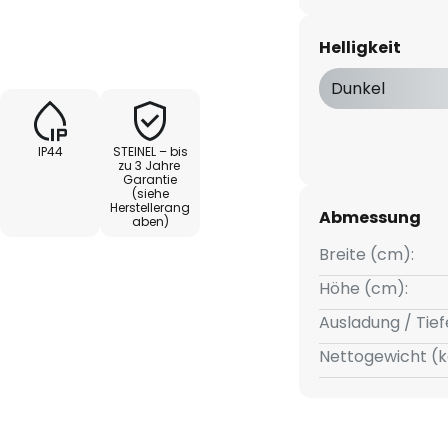
en sowie um 90° schwenkbaren
LED-Leuchtmittel mit GU10-
Helligkeit
ver Infrarot-Bewegungsmelder ist
 Licht nur einschaltet, wenn es
Dunkel
en auch mehrere Spots
IP44
STEINEL – bis
zu 3 Jahre
Garantie
(siehe
Herstellerang
Abmessung
aben)
Breite (cm):
Höhe (cm):
Ausladung / Tief
Nettogewicht (k
 35 min