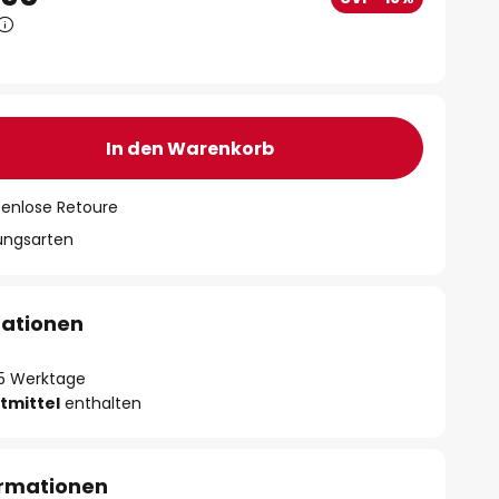
In den Warenkorb
tenlose Retoure
lungsarten
mationen
- 5 Werktage
tmittel
enthalten
ormationen