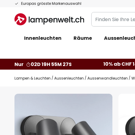
Zum
Europas grösste Markenauswahl
Inhalt
Finden
springen
Sie
Ihre
Innenleuchten
Räume
Aussenleuc
Leuchte...
10% ab CHF 1
Nur
02D 19H 55M 26S
Lampen & Leuchten
Aussenleuchten
Aussenwandleuchten
W
Zum
Ende
der
Bildgalerie
springen