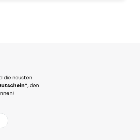
d die neusten
Gutschein*
, den
önnen!