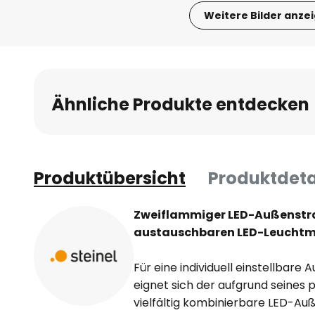
Weitere Bilder anze
Zum
Anfang
der
Bildgalerie
Ähnliche Produkte entdecken
springen
Produktübersicht
Produktdeta
Zweiflammiger LED-Außenstrahl
austauschbaren LED-Leuchtmi
Für eine individuell einstellba
eignet sich der aufgrund seines 
vielfältig kombinierbare LED-Auß