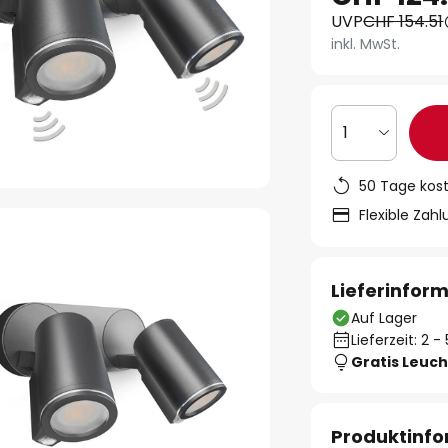
UVP
CHF 154.51
inkl. MwSt.
1
50 Tage kos
Flexible Zah
Lieferinfor
Auf Lager
Lieferzeit: 2 
Gratis Leuch
Produktinf