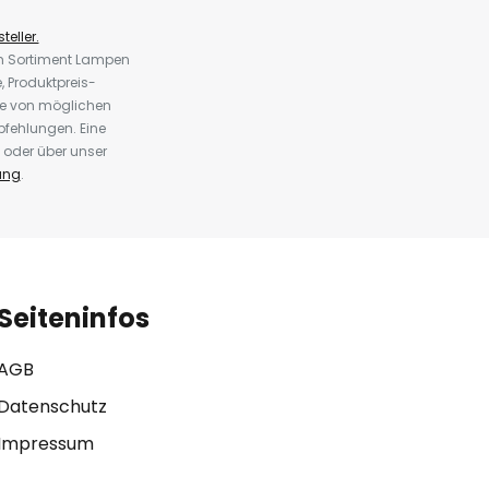
teller.
em Sortiment Lampen
 Produktpreis-
te von möglichen
fehlungen. Eine
 oder über unser
ung
.
Seiteninfos
AGB
Datenschutz
Impressum