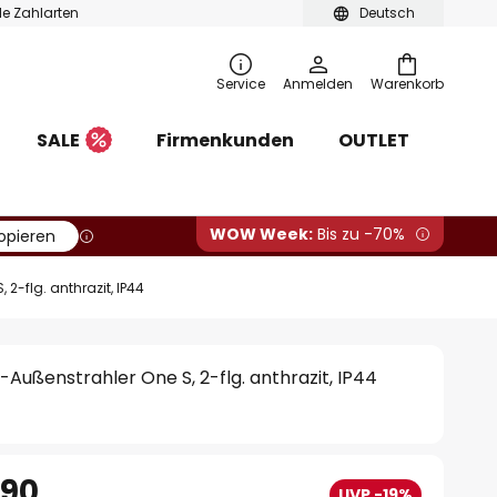
ble Zahlarten
Deutsch
Service
Anmelden
Warenkorb
SALE
Firmenkunden
OUTLET
WOW Week:
Bis zu -70%
opieren
2-flg. anthrazit, IP44
-Außenstrahler One S, 2-flg. anthrazit, IP44
.90
UVP -19%