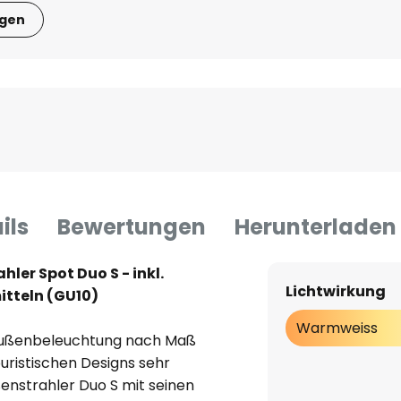
igen
ils
Bewertungen
Herunterladen
er Spot Duo S - inkl.
Lichtwirkung
tteln (GU10)
Warmweiss
re Außenbeleuchtung nach Maß
puristischen Designs sehr
enstrahler Duo S mit seinen