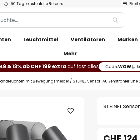
50 Tage kostenlose Retoure
Flexi
Suche
hten
Leuchtmittel
Ventilatoren
Marken
Mehr
49 & 13% ab CHF 199 extra
auf fast alles
Code:
WOW
k
andleuchten mit Bewegungsmelder
STEINEL Sensor-Außenstrahler One S, 
STEINEL Sensor
CHF 124