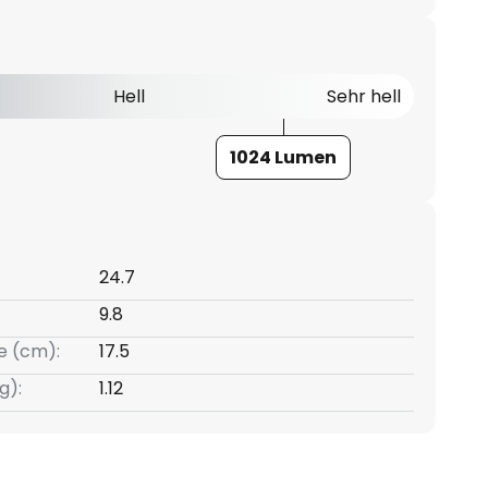
Hell
Sehr hell
1024 Lumen
24.7
9.8
e (cm):
17.5
g):
1.12