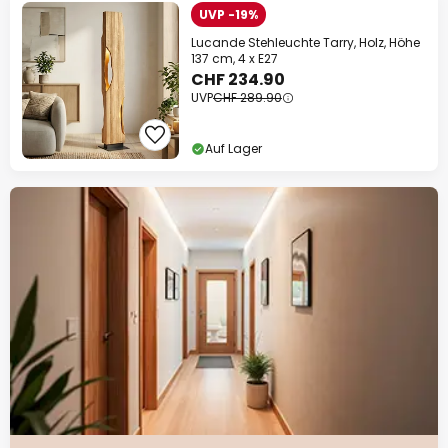
UVP -19%
Lucande Stehleuchte Tarry, Holz, Höhe
137 cm, 4 x E27
CHF 234.90
UVP
CHF 289.90
Auf Lager