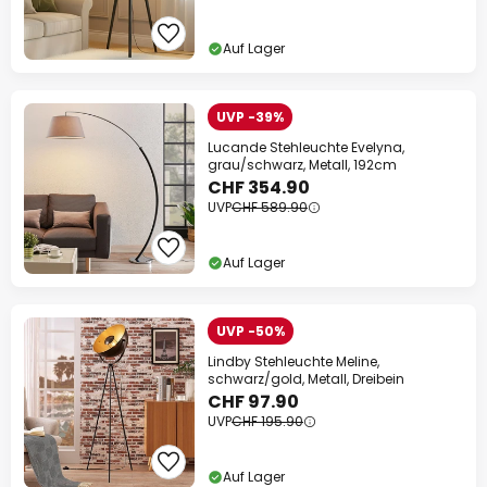
Auf Lager
UVP -39%
Lucande Stehleuchte Evelyna,
grau/schwarz, Metall, 192cm
CHF 354.90
UVP
CHF 589.90
Auf Lager
UVP -50%
Lindby Stehleuchte Meline,
schwarz/gold, Metall, Dreibein
CHF 97.90
UVP
CHF 195.90
Auf Lager