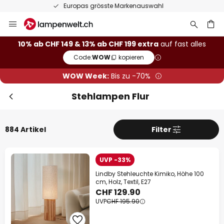
50 Tage kostenlose Retoure
Zum
Sch
Extra Rabatt
Inhalt
springen
10% Rabatt
ab CHF 149
10% ab CHF 149 & 13% ab CHF 199 extra
auf fast alles
Code:
WOW
kopieren
he
13% Rabatt
ab CHF 199
WOW Week:
Bis zu -70%
auf fast alles*
Stehlampen Flur
Ihr Code:
WOW
kopieren
884 Artikel
Filter
Jetzt einlösen
*Ausgenommene Hersteller
UVP -33%
Lindby Stehleuchte Kimiko, Höhe 100
cm, Holz, Textil, E27
CHF 129.90
UVP
CHF 195.90