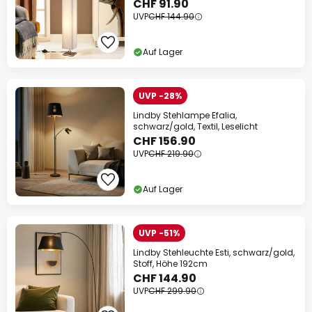
CHF 91.90
UVP
CHF 144.90
Auf Lager
UVP -28%
Lindby Stehlampe Efalia,
schwarz/gold, Textil, Leselicht
CHF 156.90
UVP
CHF 219.90
Auf Lager
UVP -51%
Lindby Stehleuchte Esti, schwarz/gold,
Stoff, Höhe 192cm
CHF 144.90
UVP
CHF 299.90