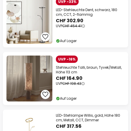
UVP -33%
LED-Stehleuchte Dent, schwarz, 180
cm, CCT, 2-flammig
CHF 302.90
UVP
CHF 454.41
Auf Lager
UVP -16%
Stehleuchte Talli, braun, Tyvek/Metall,
Höhe 113 cm
CHF 164.90
UVP
CHF 198.43
Auf Lager
LED-Stehlampe Willis, gold, Höhe 180
cm, Metall, CCT, Dimmer
CHF 317.56