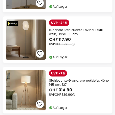
Auf Lager
UVP -24%
Lucande Stehleuchte Tovina, Textil,
weiß, Höhe 165 cm
CHF 117.90
UVP
CHF 156.90
Auf Lager
UVP -7%
Stehleuchte Grand, creme/kiefer, Höhe
145 cm, E27
CHF 314.90
UVP
CHF 339.90
Auf Lager