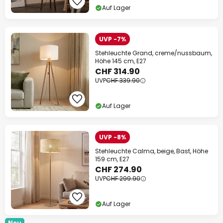
Auf Lager
UVP -7%
Stehleuchte Grand, creme/nussbaum,
Höhe 145 cm, E27
CHF 314.90
UVP
CHF 339.90
Auf Lager
UVP -8%
Stehleuchte Calma, beige, Bast, Höhe
159 cm, E27
CHF 274.90
UVP
CHF 299.90
Auf Lager
Neu