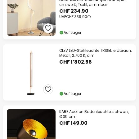
cm, weiß, Textil, dimmbar
CHF 234.90
UVP
CHF 339.90
Auf Lager
OLEV LED-Stehleuchte TRISEL, erdbraun,
Metall, 2.700 K, dim
CHF 1’802.56
Auf Lager
KARE Apollon Bodenleuchte, schwarz,
Ø 35 cm
CHF 149.00