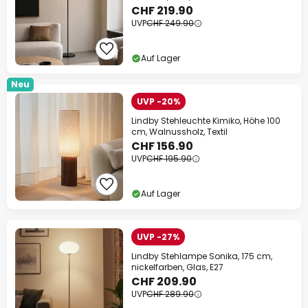
CHF 219.90
UVP
CHF 249.90
Auf Lager
Neu
UVP -20%
Lindby Stehleuchte Kimiko, Höhe 100
cm, Walnussholz, Textil
CHF 156.90
UVP
CHF 195.90
Auf Lager
UVP -27%
Lindby Stehlampe Sonika, 175 cm,
nickelfarben, Glas, E27
CHF 209.90
UVP
CHF 289.90