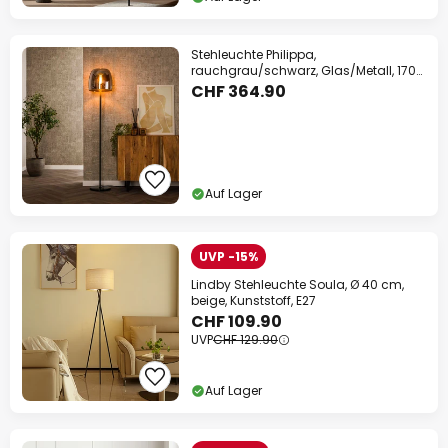
Stehleuchte Philippa,
rauchgrau/schwarz, Glas/Metall, 170
cm
CHF 364.90
Auf Lager
UVP -15%
Lindby Stehleuchte Soula, Ø 40 cm,
beige, Kunststoff, E27
CHF 109.90
UVP
CHF 129.90
Auf Lager