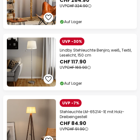
CHF 284.90
UVP
CHF 324.90
Auf Lager
UVP -30%
Lindby Stehleuchte Benjiro, weiß, Textil,
Leselicht, 150 cm
CHF 117.90
UVP
CHF 169.90
Auf Lager
UVP -7%
Stehleuchte LM-65214-1E mit Holz-
Dreibeingestell
CHF 84.90
UVP
CHF 91.90