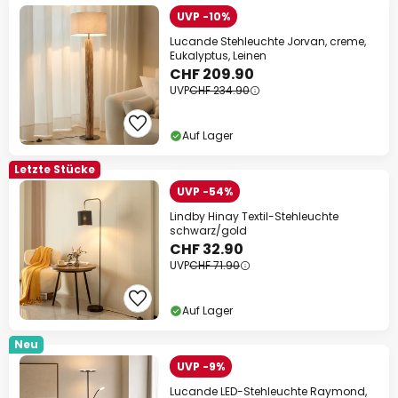
UVP -10%
Lucande Stehleuchte Jorvan, creme,
Eukalyptus, Leinen
CHF 209.90
UVP
CHF 234.90
Auf Lager
Letzte Stücke
UVP -54%
Lindby Hinay Textil-Stehleuchte
schwarz/gold
CHF 32.90
UVP
CHF 71.90
Auf Lager
Neu
UVP -9%
Lucande LED-Stehleuchte Raymond,