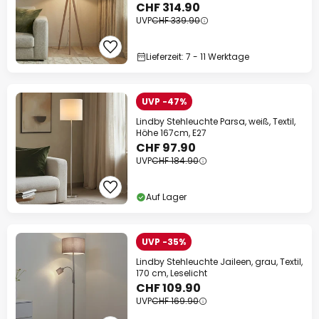
CHF 314.90
UVP
CHF 339.90
Lieferzeit: 7 - 11 Werktage
UVP -47%
Lindby Stehleuchte Parsa, weiß, Textil,
Höhe 167cm, E27
CHF 97.90
UVP
CHF 184.90
Auf Lager
UVP -35%
Lindby Stehleuchte Jaileen, grau, Textil,
170 cm, Leselicht
CHF 109.90
UVP
CHF 169.90