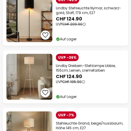
Lindby Stehleuchte Nymar, schwarz-
gold, Stoff, 179 cm, E27
CHF 124.90
UVP
CHF 209.90
Auf Lager
UVP -36%
Lindby Dreibein-Stehlampe Libbie,
155cm, Leinen, cremefarben
CHF 124.90
UVP
CHF 195.90
Auf Lager
UVP -7%
Stehleuchte Grand, beige/nussbaum,
Höhe 145 cm, E27