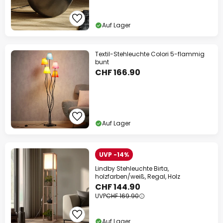
Auf Lager
Textil-Stehleuchte Colori 5-flammig
bunt
CHF 166.90
Auf Lager
UVP -14%
Lindby Stehleuchte Birta,
holzfarben/weiß, Regal, Holz
CHF 144.90
UVP
CHF 169.90
Auf Lager