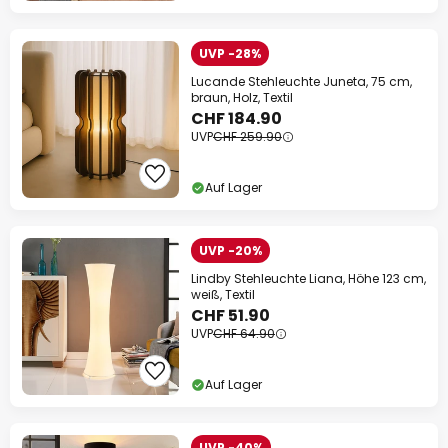
UVP -28%
Lucande Stehleuchte Juneta, 75 cm,
braun, Holz, Textil
CHF 184.90
UVP
CHF 259.90
Auf Lager
UVP -20%
Lindby Stehleuchte Liana, Höhe 123 cm,
weiß, Textil
CHF 51.90
UVP
CHF 64.90
Auf Lager
UVP -40%