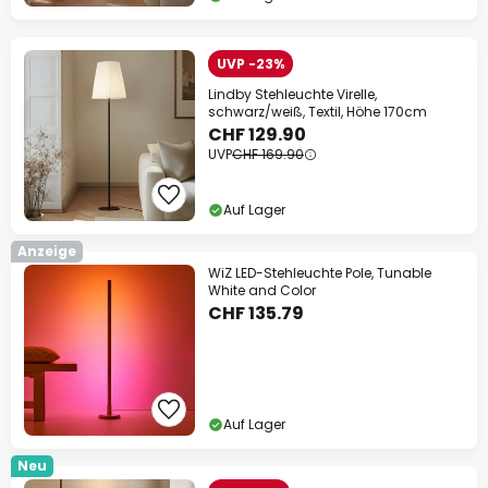
UVP -23%
Lindby Stehleuchte Virelle,
schwarz/weiß, Textil, Höhe 170cm
CHF 129.90
UVP
CHF 169.90
Auf Lager
Anzeige
WiZ LED-Stehleuchte Pole, Tunable
White and Color
CHF 135.79
Auf Lager
Neu