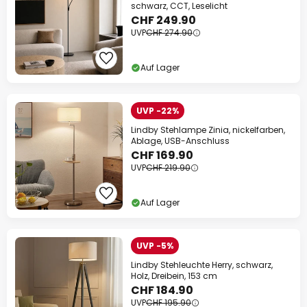
schwarz, CCT, Leselicht
CHF 249.90
UVP
CHF 274.90
Auf Lager
UVP -22%
Lindby Stehlampe Zinia, nickelfarben,
Ablage, USB-Anschluss
CHF 169.90
UVP
CHF 219.90
Auf Lager
UVP -5%
Lindby Stehleuchte Herry, schwarz,
Holz, Dreibein, 153 cm
CHF 184.90
UVP
CHF 195.90