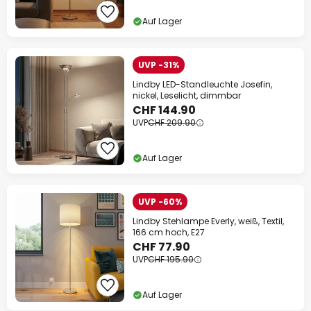
Auf Lager
UVP -31%
Lindby LED-Standleuchte Josefin,
nickel, Leselicht, dimmbar
CHF 144.90
UVP
CHF 209.90
Auf Lager
UVP -60%
Lindby Stehlampe Everly, weiß, Textil,
166 cm hoch, E27
CHF 77.90
UVP
CHF 195.90
Auf Lager