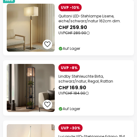
UVP -10%
Quitani LED-Stehlampe Lisene,
eiche/schwarz/natur 162cm dim.
CHF 259.90
UVP
CHF 289.90
Auf Lager
UVP -8%
Lindby Stehleuchte Birta,
schwarz/natur, Regal, Rattan
CHF 169.90
UVP
CHF 184.90
Auf Lager
UVP -30%
Lucande LED-Stehlampe Edano, 154