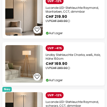
UVP -12%
Lucande LED-Stehleuchte Raymond,
titanfarben, CCT, dimmbar
CHF 219.90
UVP
CHF 249.90
Auf Lager
UVP -41%
Lindby Stehleuchte Charlia, weiß, Holz,
Höhe 150cm
CHF 169.90
UVP
CHF 289.90
Auf Lager
Neu
UVP -12%
Lucande LED-Stehleuchte Raymond,
schwarz, CCT, dimmbar