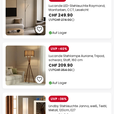
Lucande LED-Stehleuchte Raymond,
titanfarben, CCT, Leselicht
CHF 249.90
UVP
CHF 274.90
Auf Lager
UVP -40%
Lucande Stehlampe Auriane, Tripod,
schwarz, Stoff, 160 cm
CHF 209.90
UVP
CHF 354.90
Auf Lager
UVP -36%
Lindby Stehleuchte Janno, weiß, Textil,
Metall, 120cm, E27