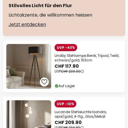
Stilvolles Licht für den Flur
Lichtakzente, die willkommen heissen
Jetzt entdecken
UVP -43%
Lindby Stehlampe Benik, Tripod, Textil,
schwarz/gold, 153cm
CHF 117.90
UVP
CHF 209.90
Auf Lager
UVP -10%
Lucande Stehleuchte Isandro,
opal/gold, 4-flg., Glas/Metall
CHF 209.90
UVP
CHF 234.90