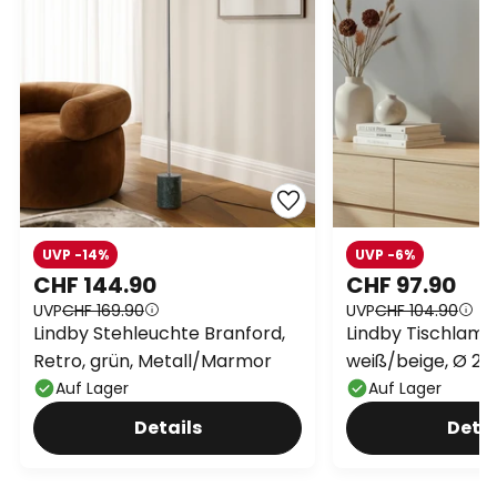
UVP -14%
UVP -6%
CHF 144.90
CHF 97.90
UVP
CHF 169.90
UVP
CHF 104.90
Lindby Stehleuchte Branford,
Lindby Tischlamp
Retro, grün, Metall/Marmor
weiß/beige, Ø 2
E27
Auf Lager
Auf Lager
Details
Detai