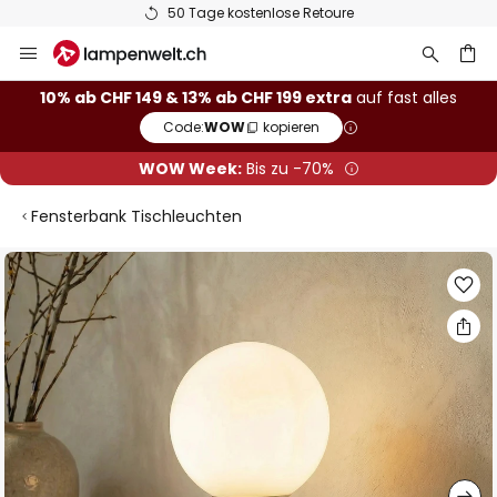
50 Tage kostenlose Retoure
Zum
Inhalt
springen
10% ab CHF 149 & 13% ab CHF 199 extra
auf fast alles
Code:
WOW
kopieren
he
WOW Week:
Bis zu -70%
Fensterbank Tischleuchten
Zum
Ende
der
Bildgalerie
springen