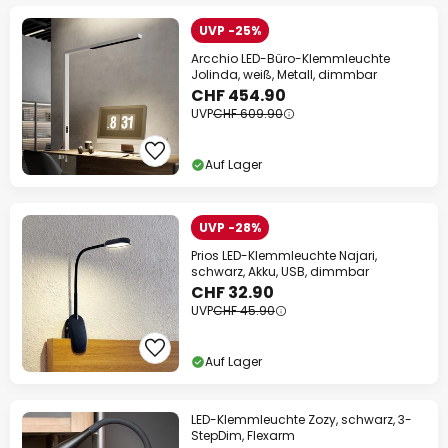
UVP -25%
Arcchio LED-Büro-Klemmleuchte
Jolinda, weiß, Metall, dimmbar
CHF 454.90
UVP
CHF 609.90
Auf Lager
UVP -28%
Prios LED-Klemmleuchte Najari,
schwarz, Akku, USB, dimmbar
CHF 32.90
UVP
CHF 45.90
Auf Lager
LED-Klemmleuchte Zozy, schwarz, 3-
StepDim, Flexarm