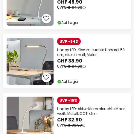
CHF 45.90
UVP
CHF 64.90
Auf Lager
UVP -54%
Lindby LED-Klemmleuchte Lionard, 53
cm, nickel matt, Metall
CHF 38.90
UVP
CHF 84.90
Auf Lager
UVP -15%
Lindby LED-Akku-Klemmleuchte Maori,
weiß, Metall, CCT, dim.
CHF 32.90
UVP
CHF 38.90