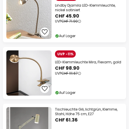
Lindby Djamila LED-Klemmleuchte,
nickel satiniert
CHF 45.90
UVP
CHF 71.90
Auf Lager
UVP -11%
LED-Klemmleuchte Mira, Flexarm, gold
CHF 98.90
UVP
CHF 111.67
Auf Lager
Tischleuchte Gili, lichtgrün, Klemme,
Stahl, Höhe 75 cm, E27
CHF 61.36