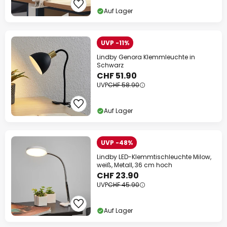
Auf Lager
UVP -11%
Lindby Genora Klemmleuchte in
Schwarz
CHF 51.90
UVP
CHF 58.90
Auf Lager
UVP -48%
Lindby LED-Klemmtischleuchte Milow,
weiß, Metall, 36 cm hoch
CHF 23.90
UVP
CHF 45.90
Auf Lager