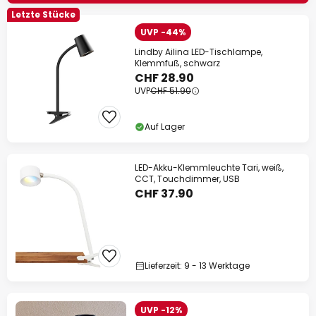
Letzte Stücke
UVP -44%
Lindby Ailina LED-Tischlampe,
Klemmfuß, schwarz
CHF 28.90
UVP
CHF 51.90
Auf Lager
LED-Akku-Klemmleuchte Tari, weiß,
CCT, Touchdimmer, USB
CHF 37.90
Lieferzeit: 9 - 13 Werktage
UVP -12%