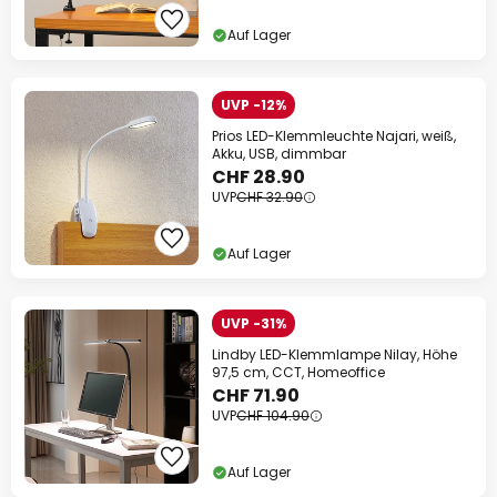
Auf Lager
UVP -12%
Prios LED-Klemmleuchte Najari, weiß,
Akku, USB, dimmbar
CHF 28.90
UVP
CHF 32.90
Auf Lager
UVP -31%
Lindby LED-Klemmlampe Nilay, Höhe
97,5 cm, CCT, Homeoffice
CHF 71.90
UVP
CHF 104.90
Auf Lager