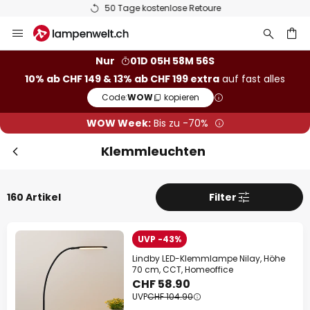
50 Tage kostenlose Retoure
Zum
Sch
Extra Rabatt
Inhalt
springen
10% Rabatt
ab CHF 149
Nur
01D 05H 58M 55S
10% ab CHF 149 & 13% ab CHF 199 extra
auf fast alles
he
13% Rabatt
ab CHF 199
Code:
WOW
kopieren
auf fast alles*
WOW Week:
Bis zu -70%
Ihr Code:
WOW
kopieren
Klemmleuchten
Jetzt einlösen
160 Artikel
Filter
*Ausgenommene Hersteller
UVP -43%
Lindby LED-Klemmlampe Nilay, Höhe
70 cm, CCT, Homeoffice
CHF 58.90
UVP
CHF 104.90