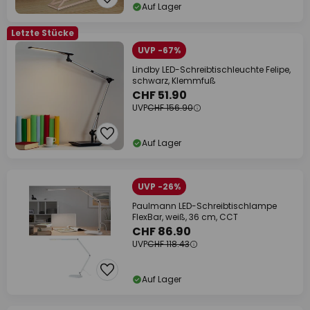
Auf Lager
Letzte Stücke
UVP -67%
Lindby LED-Schreibtischleuchte Felipe,
schwarz, Klemmfuß
CHF 51.90
UVP
CHF 156.90
Auf Lager
UVP -26%
Paulmann LED-Schreibtischlampe
FlexBar, weiß, 36 cm, CCT
CHF 86.90
UVP
CHF 118.43
Auf Lager