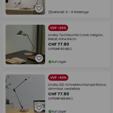
Lieferzeit: 5 - 8 Werktage
UVP -20%
Lindby Tischleuchte Corali, hellgrün,
Metall, Höhe 64cm
CHF 77.90
UVP
CHF 97.90
Auf Lager
UVP -40%
Lindby LED-Schreibtischlampe Rilana,
dimmbar, verstellbar
CHF 77.90
UVP
CHF 129.90
Auf Lager