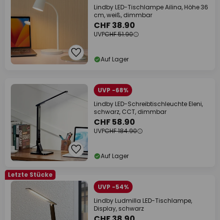
Lindby LED-Tischlampe Ailina, Höhe 36
cm, weiß, dimmbar
CHF 38.90
UVP
CHF 51.90
Auf Lager
UVP -68%
Lindby LED-Schreibtischleuchte Eleni,
schwarz, CCT, dimmbar
CHF 58.90
UVP
CHF 184.90
Auf Lager
Letzte Stücke
UVP -54%
Lindby Ludmilla LED-Tischlampe,
Display, schwarz
CHF 38.90