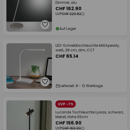
Dimmer, alu
CHF 162.90
UVP
CHF 229.82
Auf Lager
LED-Schreibtischleuchte MAULpearly,
weiß, 38 cm, dim, CCT
CHF 65.14
Lieferzeit: 8 - 12 Werktage
UVP -7%
Lucande Tischleuchte Lysias, schwarz,
Metall, Höhe 55cm
CHF 156.90
UVP
CHF 169.90