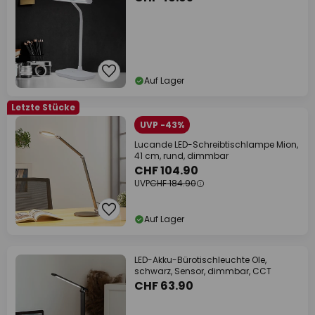
Auf Lager
Letzte Stücke
UVP -43%
Lucande LED-Schreibtischlampe Mion,
41 cm, rund, dimmbar
CHF 104.90
UVP
CHF 184.90
Auf Lager
LED-Akku-Bürotischleuchte Ole,
schwarz, Sensor, dimmbar, CCT
CHF 63.90