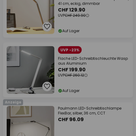
41 cm, eckig, dimmbar
CHF 129.90
UVP
CHF 249.90
Auf Lager
UVP -23%
Flache LED-Schreibtischleuchte Wasp
aus Aluminium
CHF 199.90
UVP
CHF 260.12
Auf Lager
Anzeige
Paulmann LED-Schreibtischlampe
FlexBar, silber, 36 cm, CCT
CHF 96.09