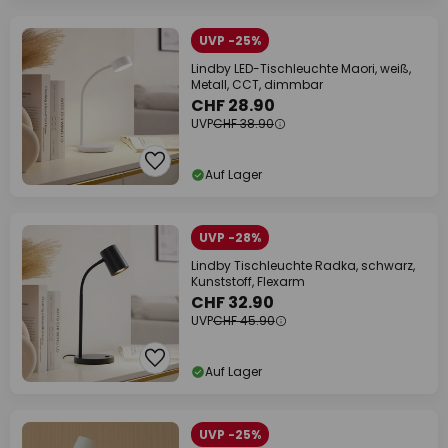
UVP -25%
Lindby LED-Tischleuchte Maori, weiß,
Metall, CCT, dimmbar
CHF 28.90
UVP
CHF 38.90
Auf Lager
UVP -28%
Lindby Tischleuchte Radka, schwarz,
Kunststoff, Flexarm
CHF 32.90
UVP
CHF 45.90
Auf Lager
UVP -25%