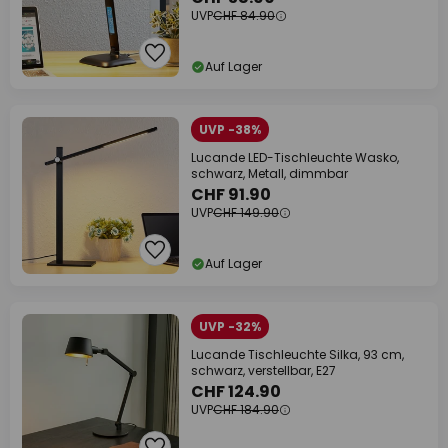
UVP
CHF 84.90
Auf Lager
UVP -38%
Lucande LED-Tischleuchte Wasko,
schwarz, Metall, dimmbar
CHF 91.90
UVP
CHF 149.90
Auf Lager
UVP -32%
Lucande Tischleuchte Silka, 93 cm,
schwarz, verstellbar, E27
CHF 124.90
UVP
CHF 184.90