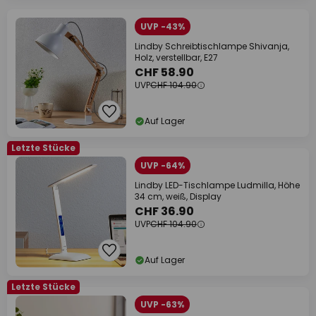
UVP -43%
Lindby Schreibtischlampe Shivanja,
Holz, verstellbar, E27
CHF 58.90
UVP
CHF 104.90
Auf Lager
Letzte Stücke
UVP -64%
Lindby LED-Tischlampe Ludmilla, Höhe
34 cm, weiß, Display
CHF 36.90
UVP
CHF 104.90
Auf Lager
Letzte Stücke
UVP -63%