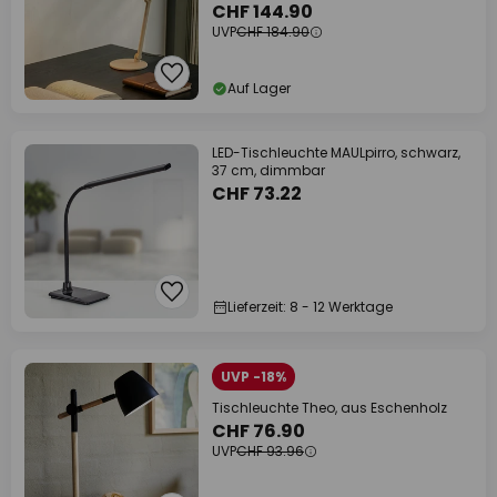
CHF 144.90
UVP
CHF 184.90
Auf Lager
LED-Tischleuchte MAULpirro, schwarz,
37 cm, dimmbar
CHF 73.22
Lieferzeit: 8 - 12 Werktage
UVP -18%
Tischleuchte Theo, aus Eschenholz
CHF 76.90
UVP
CHF 93.96