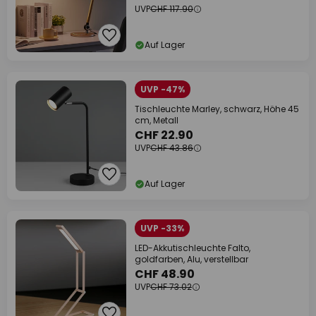
UVP
CHF 117.90
Auf Lager
UVP -47%
Tischleuchte Marley, schwarz, Höhe 45
cm, Metall
CHF 22.90
UVP
CHF 43.86
Auf Lager
UVP -33%
LED-Akkutischleuchte Falto,
goldfarben, Alu, verstellbar
CHF 48.90
UVP
CHF 73.02