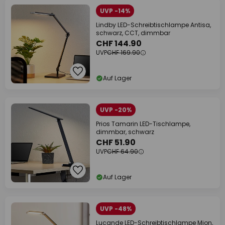
UVP -14%
Lindby LED-Schreibtischlampe Antisa,
schwarz, CCT, dimmbar
CHF 144.90
UVP
CHF 169.90
Auf Lager
UVP -20%
Prios Tamarin LED-Tischlampe,
dimmbar, schwarz
CHF 51.90
UVP
CHF 64.90
Auf Lager
UVP -48%
Lucande LED-Schreibtischlampe Mion,