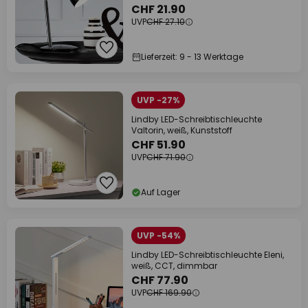
CHF 21.90
UVP
CHF 27.10
Lieferzeit: 9 - 13 Werktage
UVP -27%
Lindby LED-Schreibtischleuchte
Valtorin, weiß, Kunststoff
CHF 51.90
UVP
CHF 71.90
Auf Lager
UVP -54%
Lindby LED-Schreibtischleuchte Eleni,
weiß, CCT, dimmbar
CHF 77.90
UVP
CHF 169.90