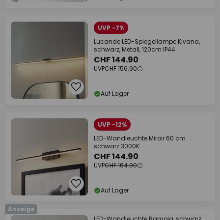
UVP -7%
Lucande LED-Spiegellampe Kivana,
schwarz, Metall, 120cm IP44
CHF 144.90
UVP
CHF 156.90
Auf Lager
UVP -12%
LED-Wandleuchte Miroir 60 cm
schwarz 3000K
CHF 144.90
UVP
CHF 164.90
Auf Lager
Anzeige
LED-Wandleuchte Ramola, schwarz,