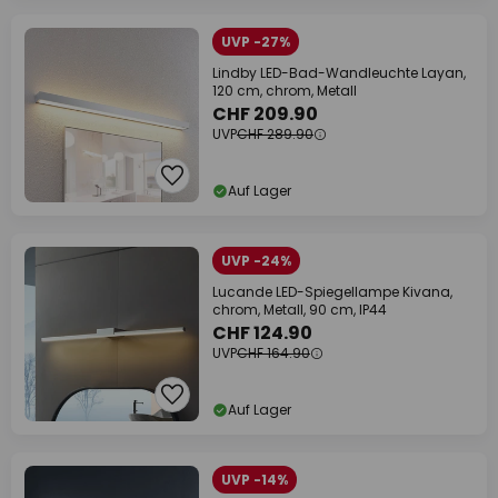
UVP -27%
Lindby LED-Bad-Wandleuchte Layan,
120 cm, chrom, Metall
CHF 209.90
UVP
CHF 289.90
Auf Lager
UVP -24%
Lucande LED-Spiegellampe Kivana,
chrom, Metall, 90 cm, IP44
CHF 124.90
UVP
CHF 164.90
Auf Lager
UVP -14%