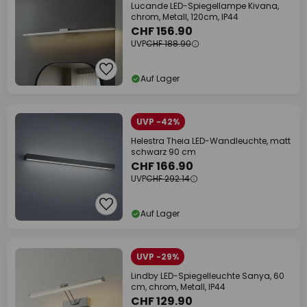
Lucande LED-Spiegellampe Kivana,
chrom, Metall, 120cm, IP44
CHF 156.90
UVP
CHF 188.90
Auf Lager
UVP -42%
Helestra Theia LED-Wandleuchte, matt
schwarz 90 cm
CHF 166.90
UVP
CHF 292.14
Auf Lager
UVP -29%
Lindby LED-Spiegelleuchte Sanya, 60
cm, chrom, Metall, IP44
CHF 129.90