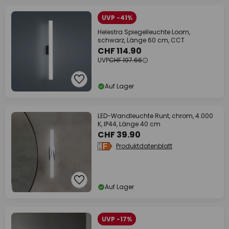
UVP -41%
Helestra Spiegelleuchte Loom,
schwarz, Länge 60 cm, CCT
CHF 114.90
UVP
CHF 197.66
Auf Lager
LED-Wandleuchte Runt, chrom, 4.000
K, IP44, Länge 40 cm
CHF 39.90
Produktdatenblatt
Auf Lager
UVP -17%