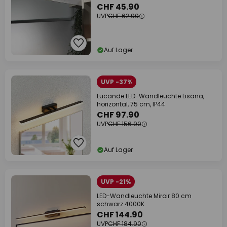
CHF 45.90
UVP
CHF 62.90
Auf Lager
UVP -37%
Lucande LED-Wandleuchte Lisana,
horizontal, 75 cm, IP44
CHF 97.90
UVP
CHF 156.90
Auf Lager
UVP -21%
LED-Wandleuchte Miroir 80 cm
schwarz 4000K
CHF 144.90
UVP
CHF 184.90