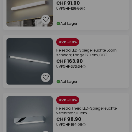
CHF 91.90
UVP
CHF 129.90
Auf Lager
UVP -39%
Helestra LED-Spiegelleuchte Loom,
schwarz, Länge 120 cm, CCT
CHF 163.90
UVP
CHF 272.24
Auf Lager
UVP -39%
Helestra Theia LED-Spiegelleuchte,
verchromt, 30cm
CHF 98.90
UVP
CHF 164.09