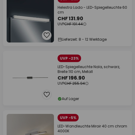
Helestra Lado - LED-Spiegelleuchte 60
cm
CHF 131.90
UVP
CHF 191.44
Lieferzeit: 8 - 12 Werktage
UVP -23%
LED-Spiegelleuchte Nala, schwarz,
Breite 110 cm, Metall
CHF 196.90
UVP
CHF 255.94
Auf Lager
UVP -5%
LED-Wandleuchte Miroir 40 cm chrom
4000K