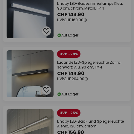
Lindby LED-Badezimmerlampe Klea,
90 cm, chrom, Metall, IP44
CHF 144.90
UVP
CHF 169.90
Auf Lager
UVP -29%
Lucande LED-Spiegelleuchte Zafira,
schwarz, Alu, 90 cm, IP44
CHF 144.90
UVP
CHF 204.90
Auf Lager
UVP -25%
Lindby LED-Bad- und Spiegelleuchte
Alenia, 120 cm, chrom
CHF 156.90