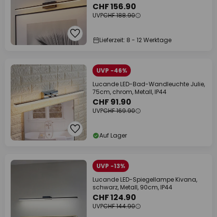
CHF 156.90
UVP
CHF 188.90
Lieferzeit: 8 - 12 Werktage
UVP -46%
Lucande LED-Bad-Wandleuchte Julie,
75cm, chrom, Metall, IP44
CHF 91.90
UVP
CHF 169.90
Auf Lager
UVP -13%
Lucande LED-Spiegellampe Kivana,
schwarz, Metall, 90cm, IP44
CHF 124.90
UVP
CHF 144.90