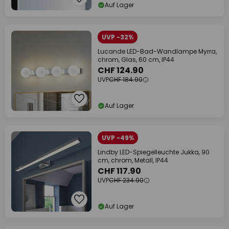
Auf Lager
UVP -32%
Lucande LED-Bad-Wandlampe Myrra,
chrom, Glas, 60 cm, IP44
CHF 124.90
UVP
CHF 184.90
Auf Lager
UVP -49%
Lindby LED-Spiegelleuchte Jukka, 90
cm, chrom, Metall, IP44
CHF 117.90
UVP
CHF 234.90
Auf Lager