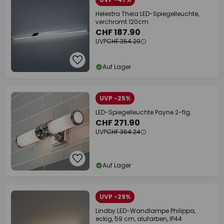
Helestra Theia LED-Spiegelleuchte,
verchromt 120cm
CHF 187.90
UVP
CHF 354.29
Auf Lager
UVP -25%
LED-Spiegelleuchte Payne 2-flg.
CHF 271.90
UVP
CHF 364.24
Auf Lager
UVP -29%
Lindby LED-Wandlampe Philippa,
eckig, 59 cm, alufarben, IP44