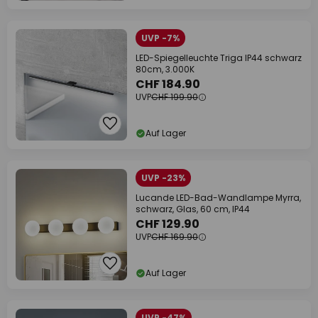
UVP -7%
LED-Spiegelleuchte Triga IP44 schwarz
80cm, 3.000K
CHF 184.90
UVP
CHF 199.90
Auf Lager
UVP -23%
Lucande LED-Bad-Wandlampe Myrra,
schwarz, Glas, 60 cm, IP44
CHF 129.90
UVP
CHF 169.90
Auf Lager
UVP -47%