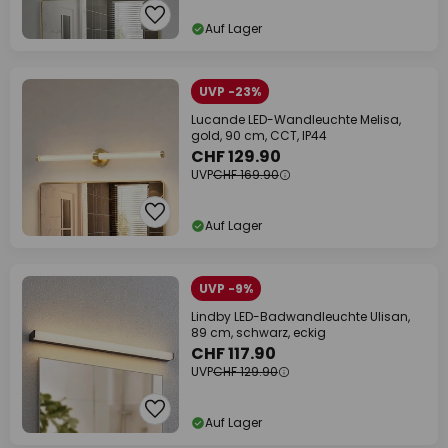
Auf Lager
UVP -23%
Lucande LED-Wandleuchte Melisa,
gold, 90 cm, CCT, IP44
CHF 129.90
UVP
CHF 169.90
Auf Lager
UVP -9%
Lindby LED-Badwandleuchte Ulisan,
89 cm, schwarz, eckig
CHF 117.90
UVP
CHF 129.90
Auf Lager