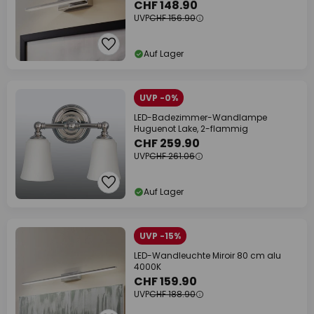
CHF 148.90
UVP
CHF 156.90
Auf Lager
UVP -0%
LED-Badezimmer-Wandlampe
Huguenot Lake, 2-flammig
CHF 259.90
UVP
CHF 261.06
Auf Lager
UVP -15%
LED-Wandleuchte Miroir 80 cm alu
4000K
CHF 159.90
UVP
CHF 188.90