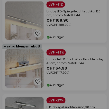
UVP -41%
Lindby LED-Spiegelleuchte Jukka, 120
cm, chrom, Metall, IP44
CHF 169.90
UVP
CHF 289.90
Auf Lager
+ extra Mengenrabatt
UVP -45%
Lucande LED-Bad-Wandleuchte Julie,
46cm, chrom, Metall, IP44
CHF 64.90
UVP
CHF 117.90
Auf Lager
UVP -27%
LED-Spiegelleuchte Nemo, 30 cm