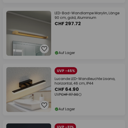
LED-Bad-Wandlampe Marylin, Länge
90 cm, gold, Aluminium
CHF 297.72
Auf Lager
UVP -45%
Lucande LED-Wandleuchte Lisana,
horizontal, 46 cm, IP44
CHF 64.90
UVP
CHF 117.90
Auf Lager
UVP -31%