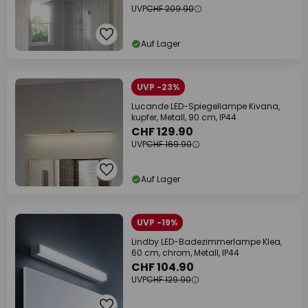
UVP
CHF 209.90
Auf Lager
UVP -23%
Lucande LED-Spiegellampe Kivana,
kupfer, Metall, 90 cm, IP44
CHF 129.90
UVP
CHF 169.90
Auf Lager
UVP -19%
Lindby LED-Badezimmerlampe Klea,
60 cm, chrom, Metall, IP44
CHF 104.90
UVP
CHF 129.90