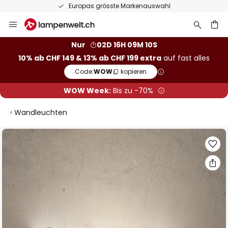
Europas grösste Markenauswahl
Zum
Inhalt
springen
Nur
02D 16H 09M 09S
10% ab CHF 149 & 13% ab CHF 199 extra
auf fast alles
he
Code:
WOW
kopieren
WOW Week:
Bis zu -70%
Wandleuchten
Zum
Ende
der
Bildgalerie
springen