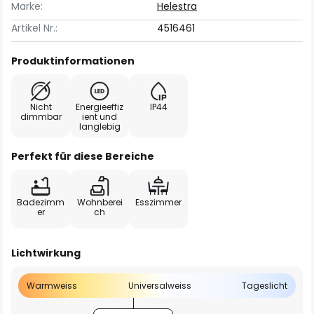
Marke:
Helestra
Artikel Nr.:
4516461
Produktinformationen
Nicht
Energieeffiz
IP44
dimmbar
ient und
langlebig
Perfekt für diese Bereiche
Badezimm
Wohnberei
Esszimmer
er
ch
Lichtwirkung
Warmweiss
Universalweiss
Tageslicht