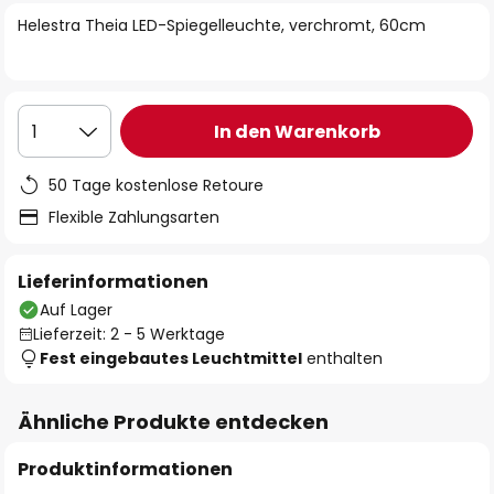
springen
Helestra Theia LED-Spiegelleuchte, verchromt, 60cm
In den Warenkorb
1
50 Tage kostenlose Retoure
Flexible Zahlungsarten
Lieferinformationen
Auf Lager
Lieferzeit: 2 - 5 Werktage
Fest eingebautes Leuchtmittel
enthalten
Ähnliche Produkte entdecken
Produktinformationen