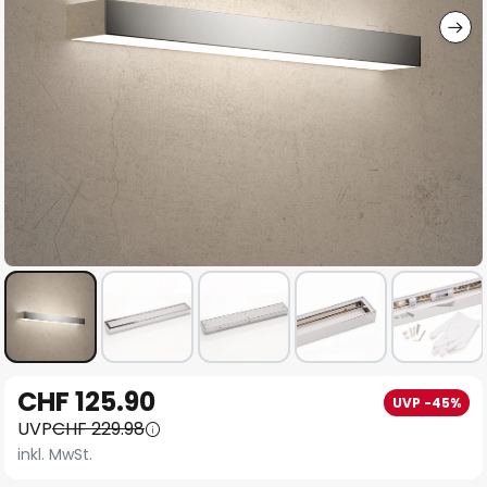
Zum
CHF 125.90
UVP -45%
Anfang
UVP
CHF 229.98
der
inkl. MwSt.
Bildgalerie