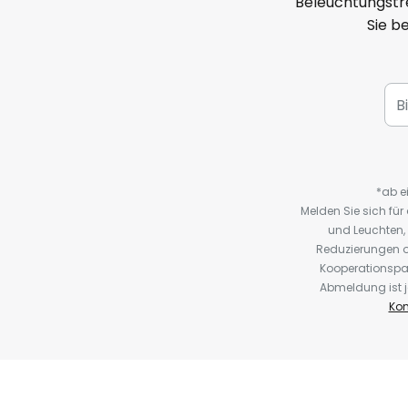
Beleuchtungstre
Sie b
*ab e
Melden Sie sich fü
und Leuchten,
Reduzierungen o
Kooperationspa
Abmeldung ist j
Kon