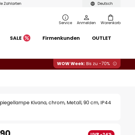
ble Zahlarten
Deutsch
Service
Anmelden
Warenkorb
SALE
Firmenkunden
OUTLET
WOW Week:
Bis zu -70%
iegellampe Kivana, chrom, Metall, 90 cm, IP44
.90
UVP -24%