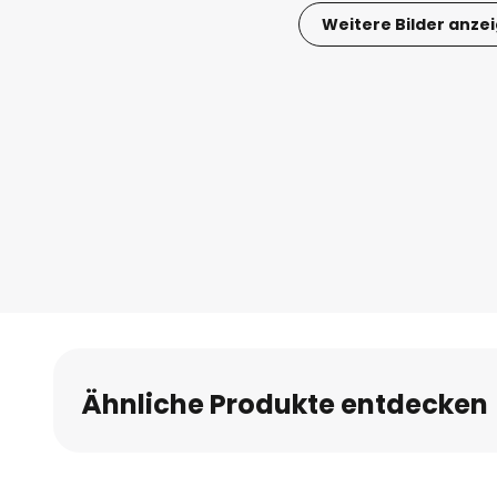
Weitere Bilder anze
Zum
Anfang
der
Bildgalerie
springen
Ähnliche Produkte entdecken