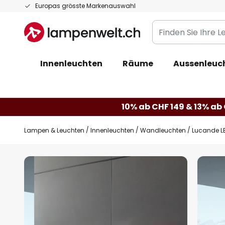
Zum
Europas grösste Markenauswahl
Inhalt
Finden
springen
Sie
Ihre
Innenleuchten
Räume
Aussenleuc
Leuchte...
10% ab CHF 149 & 13% ab 
Lampen & Leuchten
Innenleuchten
Wandleuchten
Lucande LE
Zum
Ende
der
Bildgalerie
springen