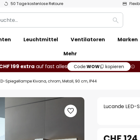
50 Tage kostenlose Retoure
Flexi
Suche
hten
Leuchtmittel
Ventilatoren
Marken
Mehr
CHF 199 extra
auf fast alles
Code:
WOW
kopieren
D-Spiegellampe Kivana, chrom, Metall, 90 cm, IP44
Lucande LED-Sp
CHF 124