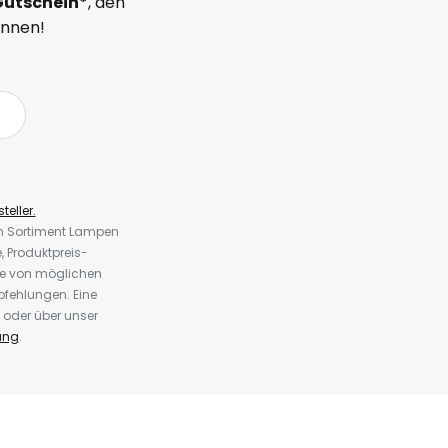
Gutschein*
, den
önnen!
teller.
em Sortiment Lampen
 Produktpreis-
te von möglichen
fehlungen. Eine
 oder über unser
ung
.