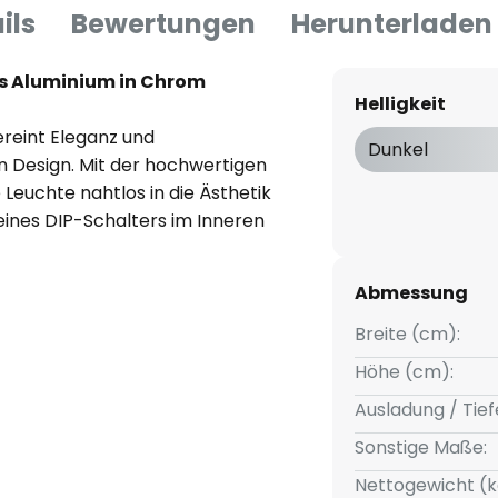
ils
Bewertungen
Herunterladen
us Aluminium in Chrom
Helligkeit
ereint Eleganz und
Dunkel
n Design. Mit der hochwertigen
Leuchte nahtlos in die Ästhetik
 eines DIP-Schalters im Inneren
allation der Leuchte zwischen
echselt werden. Der schlanke
Abmessung
end und präsentiert sich dezent
Breite (cm):
Höhe (cm):
Ausladung / Tief
Sonstige Maße:
Nettogewicht (k