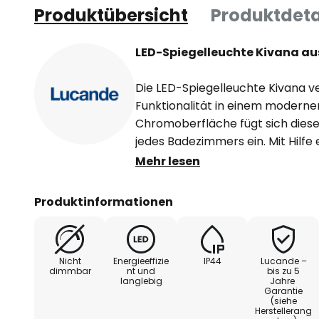
Produktübersicht
Produktdeta
LED-Spiegelleuchte Kivana a
Die LED-Spiegelleuchte Kivana v
Funktionalität in einem moderne
Chromoberfläche fügt sich diese 
jedes Badezimmers ein. Mit Hilfe
kann die Lichtfarbe vor der Inst
Mehr lesen
warmweiß und universalweiß gew
Körper der Leuchte ist platzspar
Produktinformationen
an der Wand.
Nicht
Energieeffizie
IP44
Lucande –
dimmbar
nt und
bis zu 5
langlebig
Jahre
Garantie
(siehe
Herstellerang