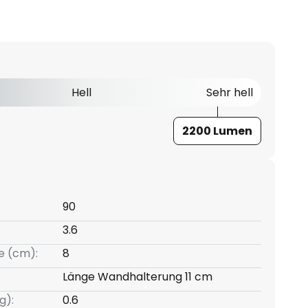
Hell
Sehr hell
2200 Lumen
90
3.6
e (cm):
8
Länge Wandhalterung 11 cm
g):
0.6