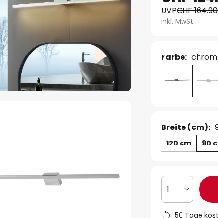
UVP
CHF 164.90
inkl. MwSt.
Farbe:
chrom
Breite (cm):
120 cm
90 
1
50 Tage kos