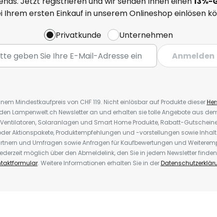
nds. Jetzt registrieren und wir senden Ihnen einen
13%
-
ei Ihrem ersten Einkauf in unserem Onlineshop einlösen k
Privatkunde
Unternehmen
Anmelden
inem Mindestkaufpreis von CHF 119. Nicht einlösbar auf Produkte dieser
Hers
r den Lampenwelt.ch Newsletter an und erhalten sie tolle Angebote aus d
 Ventilatoren, Solaranlagen und Smart Home Produkte, Rabatt-Gutscheine,
der Aktionspakete, Produktempfehlungen und -vorstellungen sowie Inhal
rtnern und Umfragen sowie Anfragen für Kaufbewertungen und Weiteremp
ederzeit möglich über den Abmeldelink, den Sie in jedem Newsletter finden
taktformular
. Weitere Informationen erhalten Sie in der
Datenschutzerklär