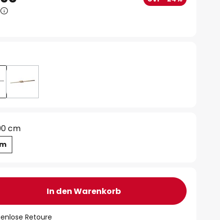
90 cm
cm
In den Warenkorb
tenlose Retoure