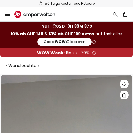
50 Tage kostenlose Retoure
Zum
Inhalt
springen
Nur
02D 13H 39M 36S
10% ab CHF 149 & 13% ab CHF 199 extra
auf fast alles
he
Code:
WOW
kopieren
WOW Week:
Bis zu -70%
Wandleuchten
Zum
Ende
der
Bildgalerie
springen