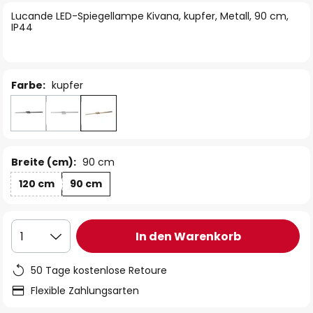
springen
Lucande LED-Spiegellampe Kivana, kupfer, Metall, 90 cm,
IP44
Farbe:
kupfer
Breite (cm):
90 cm
120 cm
90 cm
In den Warenkorb
1
50 Tage kostenlose Retoure
Flexible Zahlungsarten