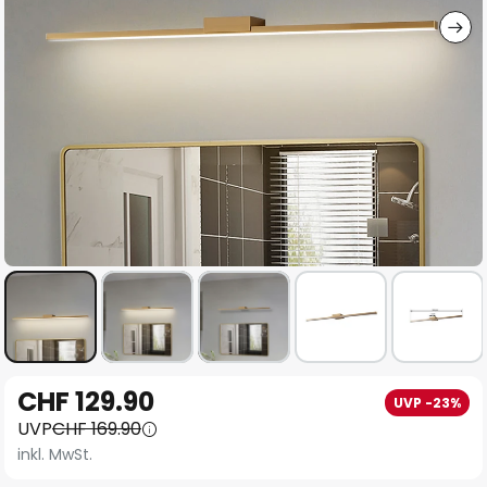
Zum
CHF 129.90
UVP -23%
Anfang
UVP
CHF 169.90
der
inkl. MwSt.
Bildgalerie