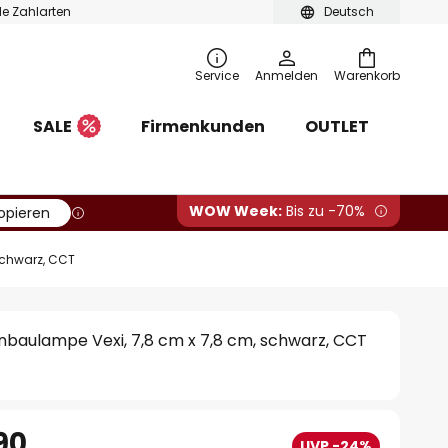
ble Zahlarten
Deutsch
Service
Anmelden
Warenkorb
SALE
Firmenkunden
OUTLET
WOW Week:
Bis zu -70%
opieren
schwarz, CCT
nbaulampe Vexi, 7,8 cm x 7,8 cm, schwarz, CCT
90
UVP -24%