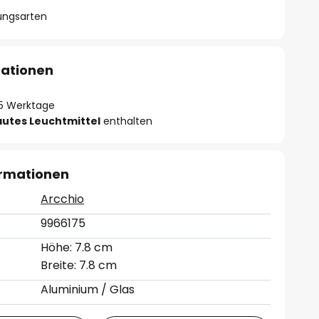
lungsarten
mationen
- 5 Werktage
autes Leuchtmittel
enthalten
ormationen
Arcchio
9966175
Höhe: 7.8 cm
Breite: 7.8 cm
Aluminium / Glas