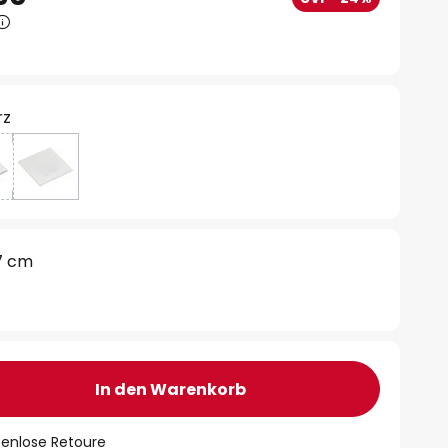
rz
7 cm
In den Warenkorb
tenlose Retoure