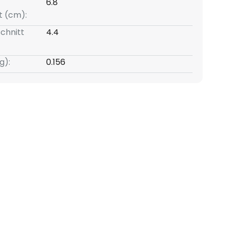
6.8
t (cm):
chnitt
4.4
g):
0.156