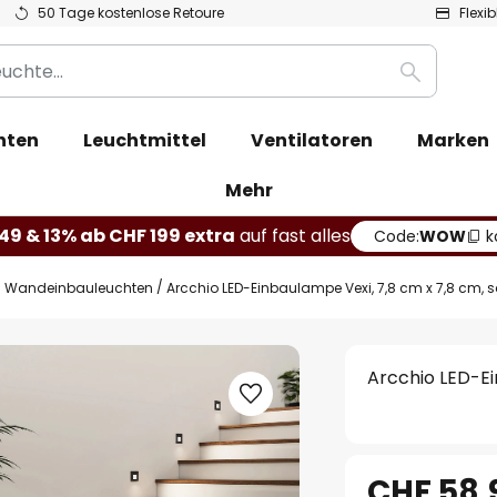
50 Tage kostenlose Retoure
Flexi
Suche
hten
Leuchtmittel
Ventilatoren
Marken
Mehr
49 & 13% ab CHF 199 extra
auf fast alles
Code:
WOW
k
Wandeinbauleuchten
Arcchio LED-Einbaulampe Vexi, 7,8 cm x 7,8 cm, 
Arcchio LED-Ei
CHF 58.