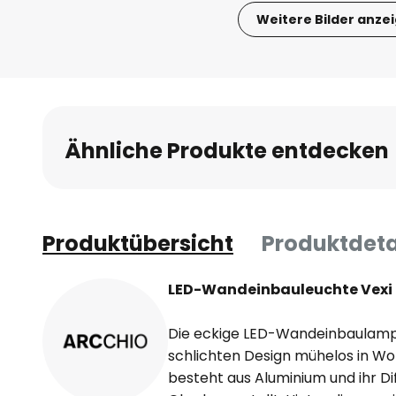
Weitere Bilder anze
Zum
Anfang
der
Bildgalerie
springen
Ähnliche Produkte entdecken
Produktübersicht
Produktdeta
LED-Wandeinbauleuchte Vexi 
Die eckige LED-Wandeinbaulampe 
schlichten Design mühelos in W
besteht aus Aluminium und ihr Di