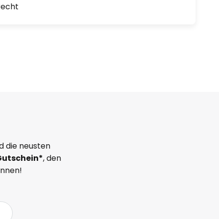
recht
d die neusten
Gutschein*
, den
önnen!