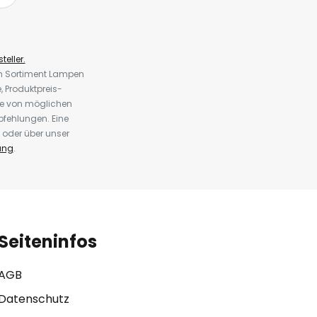
teller.
em Sortiment Lampen
 Produktpreis-
te von möglichen
fehlungen. Eine
 oder über unser
ung
.
Seiteninfos
AGB
Datenschutz