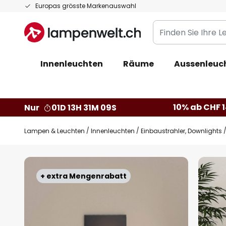
Zum
Europas grösste Markenauswahl
Inhalt
Finden
springen
Sie
Ihre
Innenleuchten
Räume
Aussenleuc
Leuchte...
10% ab CHF 1
Nur
01D 13H 31M 08S
Lampen & Leuchten
Innenleuchten
Einbaustrahler, Downlights
Zum
Ende
+ extra Mengenrabatt
der
Bildgalerie
springen