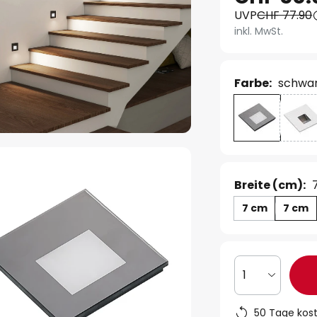
UVP
CHF 77.90
inkl. MwSt.
Farbe:
schwa
Breite (cm):
7 cm
7 cm
1
50 Tage kos