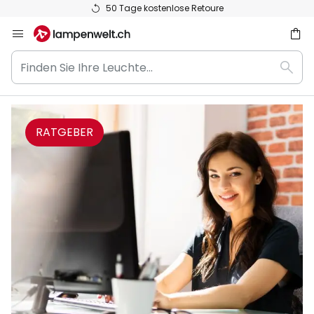
50 Tage kostenlose Retoure
Zum
Inhalt
Finden
springen
Such
Sie
he
Ihre
Leuchte...
RATGEBER