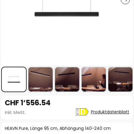
Zum
CHF 1’556.54
Anfang
der
Produktdatenblatt
inkl. MwSt.
Bildgalerie
springen
HEAVN Pure, Länge 95 cm, Abhängung 140-240 cm