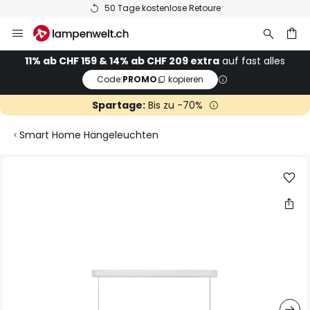
50 Tage kostenlose Retoure
Zum
Inhalt
springen
11% ab CHF 159 & 14% ab CHF 209 extra
auf fast alles
Code:
PROMO
kopieren
he
Spartage:
Bis zu -70%
Smart Home Hängeleuchten
Zum
Ende
der
Bildgalerie
springen