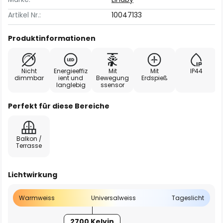
Artikel Nr.:
10047133
Produktinformationen
Nicht
Energieeffiz
Mit
Mit
IP44
dimmbar
ient und
Bewegung
Erdspieß
langlebig
ssensor
Perfekt für diese Bereiche
Balkon /
Terrasse
Lichtwirkung
Warmweiss
Universalweiss
Tageslicht
2700 Kelvin