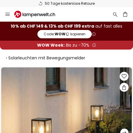
50 Tage kostenlose Retoure
Zum
Inhalt
springen
10% ab CHF 149 & 13% ab CHF 199 extra
auf fast alles
Code:
WOW
kopieren
he
WOW Week:
Bis zu -70%
Solarleuchten mit Bewegungsmelder
Zum
Ende
der
Bildgalerie
springen