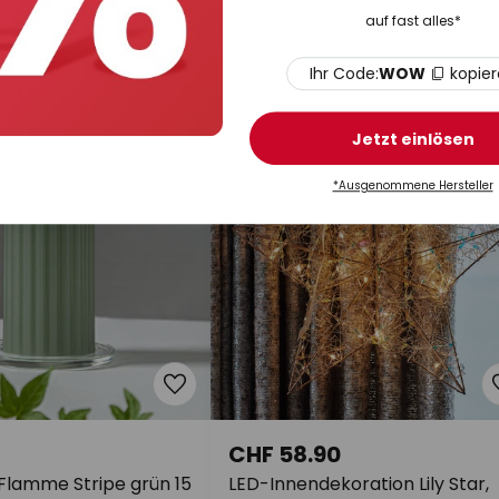
stein
rot Echtwachs Batteriebetrieb
auf fast alles*
Auf Lager
Ihr Code:
WOW
kopie
Jetzt einlösen
*Ausgenommene Hersteller
CHF 58.90
Flamme Stripe grün 15
LED-Innendekoration Lily Star,