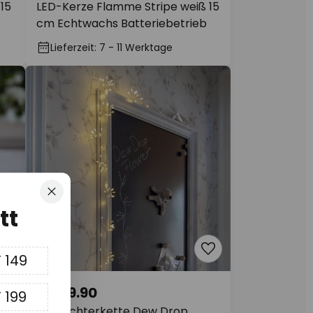
15
LED-Kerze Flamme Stripe weiß 15
b
cm Echtwachs Batteriebetrieb
Lieferzeit: 7 - 11 Werktage
Schliessen
tt
 149
CHF 9.90
 199
cm
LED-Lichterkette Dew Drop