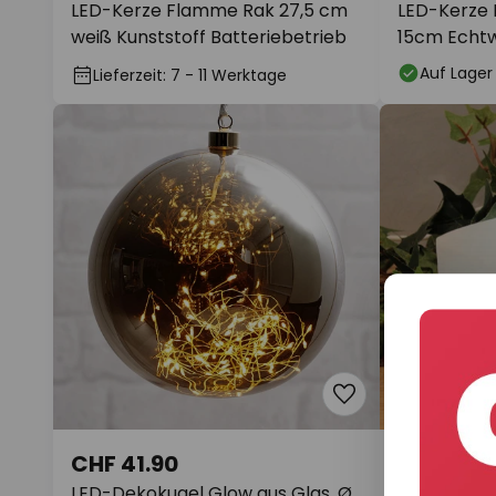
LED-Kerze Flamme Rak 27,5 cm
LED-Kerze 
weiß Kunststoff Batteriebetrieb
15cm Echtw
Auf Lager
Lieferzeit: 7 - 11 Werktage
CHF 41.90
CHF 31.9
LED-Dekokugel Glow aus Glas, Ø
LED-Stern W