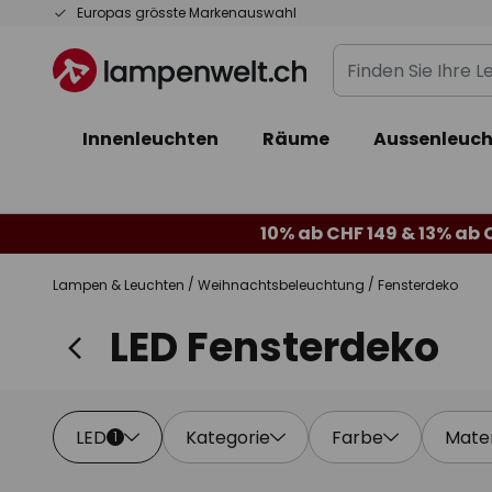
Zum
Europas grösste Markenauswahl
Inhalt
Finden
springen
Sie
Ihre
Innenleuchten
Räume
Aussenleuch
Leuchte...
10% ab CHF 149 & 13% ab 
Lampen & Leuchten
Weihnachtsbeleuchtung
Fensterdeko
LED Fensterdeko
LED
Kategorie
Farbe
Mater
1