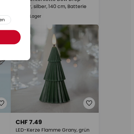
Flower, silber, 140 cm, Batterie
Auf Lager
ren
CHF 7.49
LED-Kerze Flamme Grany, grün