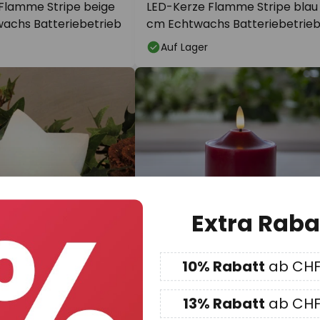
Flamme Stripe beige
LED-Kerze Flamme Stripe blau 
achs Batteriebetrieb
cm Echtwachs Batteriebetrie
Auf Lager
Extra Raba
10% Rabatt
ab CHF
0
CHF 6.49
13% Rabatt
ab CHF
hite Line aus
LED-Kerze Flamme, Höhe 9,5 