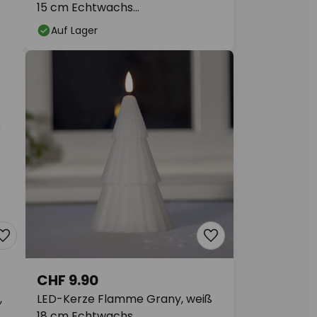
15 cm Echtwachs
Batteriebetrieb
Auf Lager
CHF 9.90
,
LED-Kerze Flamme Grany, weiß
18 cm Echtwachs