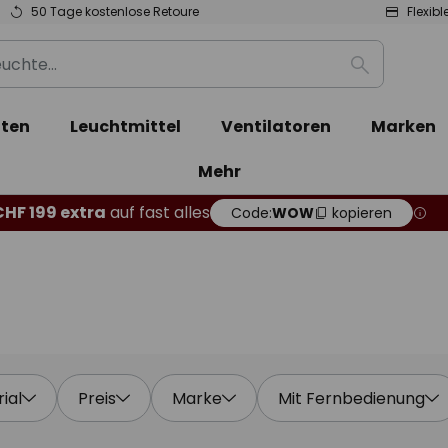
50 Tage kostenlose Retoure
Flexib
Suche
ten
Leuchtmittel
Ventilatoren
Marken
Mehr
CHF 199 extra
auf fast alles
Code:
WOW
kopieren
ial
Preis
Marke
Mit Fernbedienung