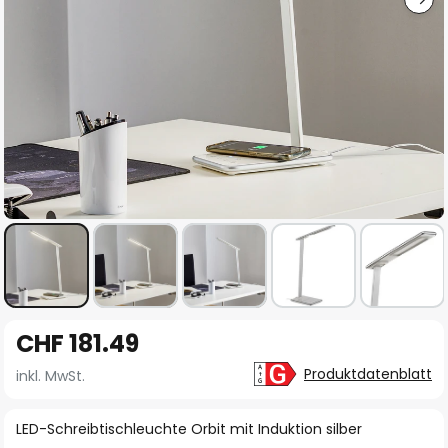
Zum
CHF 181.49
Anfang
der
Produktdatenblatt
inkl. MwSt.
Bildgalerie
springen
LED-Schreibtischleuchte Orbit mit Induktion silber