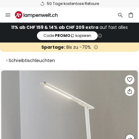
50 Tage kostenlose Retoure
Zum
Inhalt
springen
11% ab CHF 159 & 14% ab CHF 209 extra
auf fast alles
Code:
PROMO
kopieren
he
Spartage:
Bis zu -70%
Schreibtischleuchten
Zum
Ende
der
Bildgalerie
springen