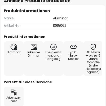
Ähnliche Produkte entdecken
Produktinformationen
Marke:
Aluminor
Artikel Nr.:
1065062
Produktinformationen
Dimmbar
Inklusive
Energieeffiz
Typ C -
ALUMINOR
Dimmer
ient und
Euro-
– bis zu 5
langlebig
Stecker
Jahre
Garantie
(siehe
Herstellera
ngaben)
Perfekt für diese Bereiche
Arbeitszim
mer