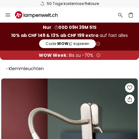
50 Tage kostenlose Retoure
Zum
Inhalt
springen
Nur
00D 09H 39M 51S
10% ab CHF 149 & 13% ab CHF 199 extra
auf fast alles
he
Code:
WOW
kopieren
WOW Week:
Bis zu -70%
Klemmleuchten
Zum
Ende
der
Bildgalerie
springen