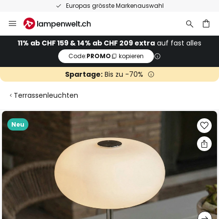
Europas grösste Markenauswahl
Zum
Inhalt
springen
11% ab CHF 159 & 14% ab CHF 209 extra
auf fast alles
Code:
PROMO
kopieren
he
Spartage:
Bis zu -70%
Terrassenleuchten
Zum
Neu
Ende
der
Bildgalerie
springen