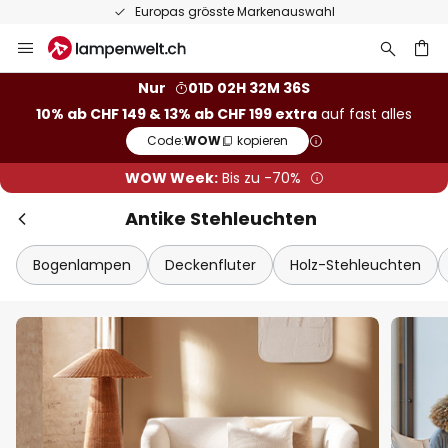
50 Tage kostenlose Retoure
Zum
Inhalt
springen
Nur
01D 02H 32M 35S
10% ab CHF 149 & 13% ab CHF 199 extra
auf fast alles
he
Code:
WOW
kopieren
WOW Week:
Bis zu -70%
Antike Stehleuchten
Bogenlampen
Deckenfluter
Holz-Stehleuchten