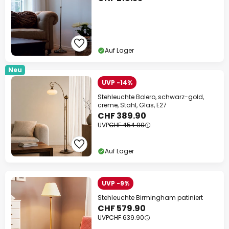
Auf Lager
Neu
UVP -14%
Stehleuchte Bolero, schwarz-gold,
creme, Stahl, Glas, E27
CHF 389.90
UVP
CHF 454.90
Auf Lager
UVP -9%
Stehleuchte Birmingham patiniert
CHF 579.90
UVP
CHF 639.90