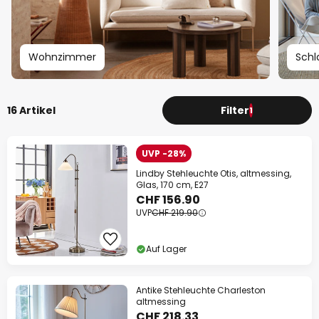
Wohnzimmer
Schl
16 Artikel
Filter
1
UVP -28%
Lindby Stehleuchte Otis, altmessing,
Glas, 170 cm, E27
CHF 156.90
UVP
CHF 219.90
Auf Lager
Antike Stehleuchte Charleston
altmessing
CHF 218.33