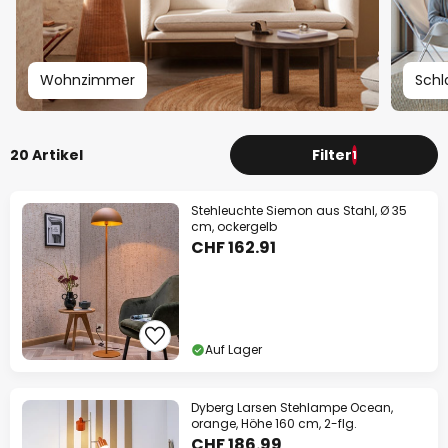
Wohnzimmer
Schl
20 Artikel
Filter
1
Stehleuchte Siemon aus Stahl, Ø 35
cm, ockergelb
CHF 162.91
Auf Lager
Dyberg Larsen Stehlampe Ocean,
orange, Höhe 160 cm, 2-flg.
CHF 186.99