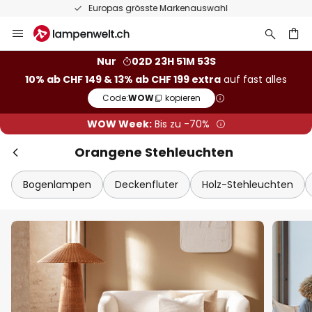
50 Tage kostenlose Retoure
Zum
Inhalt
springen
Nur
02D 23H 51M 52S
10% ab CHF 149 & 13% ab CHF 199 extra
auf fast alles
he
Code:
WOW
kopieren
WOW Week:
Bis zu -70%
Orangene Stehleuchten
Bogenlampen
Deckenfluter
Holz-Stehleuchten