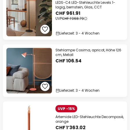
LEDS-C4 LED-Stehleuchte Levels 1-
lagig, bernstein, Glas, CCT
CHF 961.91
UVP
CHF 1’068.79
Lieferzeit: 3 - 4 Wochen
Stehlampe Cosima, apricot, Höhe 126
cm, Metall
CHF 106.54
Lieferzeit: 3 - 4 Wochen
UVP -15%
Artemide LED-Stehleuchte Decomposé,
orange
CHF 1’363.02