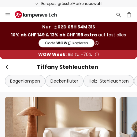
Europas grösste Markenauswahl
Zum
Inhalt
springen
Nur
02D 05H 54M 31S
10% ab CHF 149 & 13% ab CHF 199 extra
auf fast alles
he
Code:
WOW
kopieren
WOW Week:
Bis zu -70%
Tiffany Stehleuchten
Bogenlampen
Deckenfluter
Holz-Stehleuchten