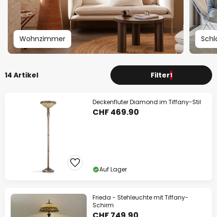
Wohnzimmer
Schl
14 Artikel
Filter
1
Deckenfluter Diamond im Tiffany-Stil
CHF 469.90
Auf Lager
Frieda - Stehleuchte mit Tiffany-
Schirm
CHF 749.90