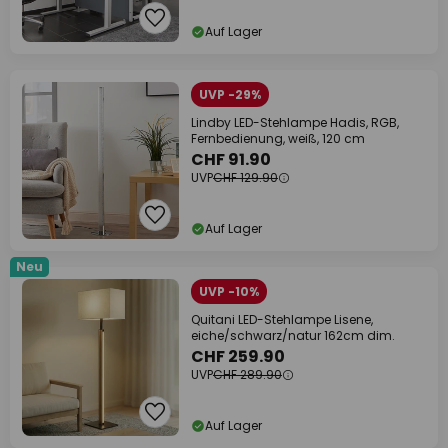
Auf Lager
UVP -29%
Lindby LED-Stehlampe Hadis, RGB,
Fernbedienung, weiß, 120 cm
CHF 91.90
UVP
CHF 129.90
Auf Lager
Neu
UVP -10%
Quitani LED-Stehlampe Lisene,
eiche/schwarz/natur 162cm dim.
CHF 259.90
UVP
CHF 289.90
Auf Lager