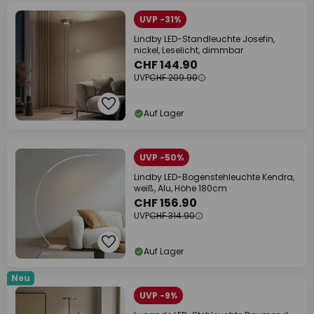
UVP -31%
Lindby LED-Standleuchte Josefin,
nickel, Leselicht, dimmbar
CHF 144.90
UVP
CHF 209.90
Auf Lager
UVP -50%
Lindby LED-Bogenstehleuchte Kendra,
weiß, Alu, Höhe 180cm
CHF 156.90
UVP
CHF 314.90
Auf Lager
Neu
UVP -9%