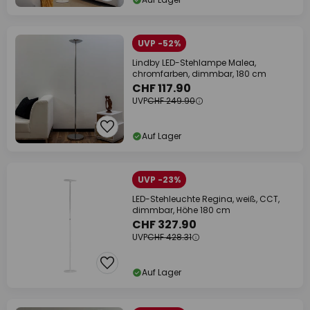
UVP -52%
Lindby LED-Stehlampe Malea,
chromfarben, dimmbar, 180 cm
CHF 117.90
UVP
CHF 249.90
Auf Lager
UVP -23%
LED-Stehleuchte Regina, weiß, CCT,
dimmbar, Höhe 180 cm
CHF 327.90
UVP
CHF 428.31
Auf Lager