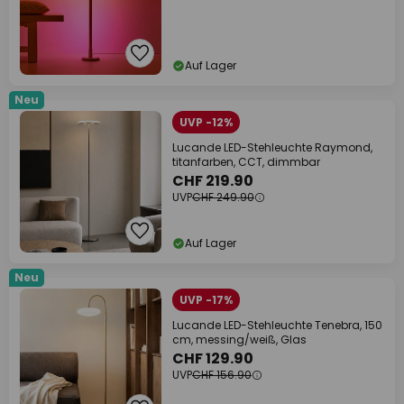
Auf Lager
Neu
UVP -12%
Lucande LED-Stehleuchte Raymond,
titanfarben, CCT, dimmbar
CHF 219.90
UVP
CHF 249.90
Auf Lager
Neu
UVP -17%
Lucande LED-Stehleuchte Tenebra, 150
cm, messing/weiß, Glas
CHF 129.90
UVP
CHF 156.90