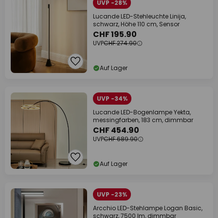
UVP -28%
Lucande LED-Stehleuchte Linija,
schwarz, Höhe 110 cm, Sensor
CHF 195.90
UVP
CHF 274.90
Auf Lager
UVP -34%
Lucande LED-Bogenlampe Yekta,
messingfarben, 183 cm, dimmbar
CHF 454.90
UVP
CHF 689.90
Auf Lager
UVP -23%
Arcchio LED-Stehlampe Logan Basic,
schwarz, 7500 lm, dimmbar