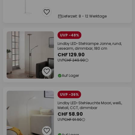
Lieferzeit: 8 - 12 Werktage
UVP -48%
Lindby LED-Stehlampe Jonne, rund,
Lesearm, dimmbar, 180 cm
CHF 129.90
UVP
CHF 249.90
Auf Lager
UVP -36%
Lindby LED-Stehleuchte Maori, weiß,
Metall, CCT, dimmbar
CHF 58.90
UVP
CHF 91.90
Auf Lager