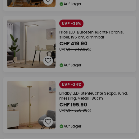
Auf Lager
UVP -35%
Prios LED-Bürostehleuchte Taronis,
silber, 195 cm, dimmbar
CHF 419.90
UVP
CHF 649.90
Auf Lager
UVP -24%
Lindby LED-Stehleuchte Seppa, rund,
messing, Metall, 180cm
CHF 195.90
UVP
CHF 259.90
Auf Lager