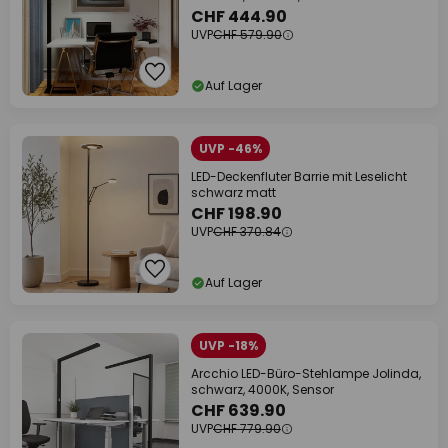
CHF 444.90
UVP
CHF 579.90
Auf Lager
UVP -46%
LED-Deckenfluter Barrie mit Leselicht
schwarz matt
CHF 198.90
UVP
CHF 370.84
Auf Lager
UVP -18%
Arcchio LED-Büro-Stehlampe Jolinda,
schwarz, 4000K, Sensor
CHF 639.90
UVP
CHF 779.90