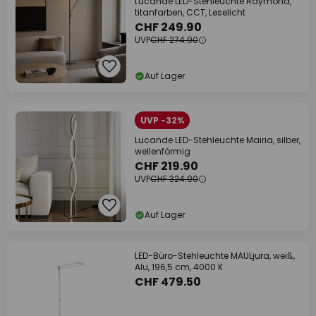
Lucande LED-Stehleuchte Raymond,
titanfarben, CCT, Leselicht
CHF 249.90
UVP
CHF 274.90
Auf Lager
UVP -32%
Lucande LED-Stehleuchte Mairia, silber,
wellenförmig
CHF 219.90
UVP
CHF 324.90
Auf Lager
LED-Büro-Stehleuchte MAULjura, weiß,
Alu, 196,5 cm, 4000 K
CHF 479.50