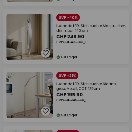
UVP -40%
Lucande LED-Stehleuchte Marija, silber,
dimmbar, 140 cm
CHF 249.90
UVP
CHF 419.90
Auf Lager
UVP -21%
Lucande LED-Stehleuchte Nicano,
grau, Metall, CCT, 125cm
CHF 195.90
UVP
CHF 249.90
Auf Lager