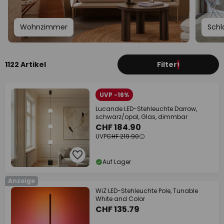
Wohnzimmer
Schl
1122 Artikel
Filter
1
UVP -16%
Lucande LED-Stehleuchte Darrow,
schwarz/opal, Glas, dimmbar
CHF 184.90
UVP
CHF 219.90
Auf Lager
Anzeige
WiZ LED-Stehleuchte Pole, Tunable
White and Color
CHF 135.79