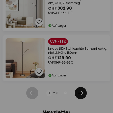
cm, CCT, 2-flammig
CHF 302.90
UVP
CHF 454.41
Auf Lager
UVP -33%
Lindby LED-Stehleuchte Sumani, eckig,
nickel, Höhe 180cm
CHF 129.90
UVP
CHF 195.90
Auf Lager
Seite
1
2
3
...
19
Zurück
Weiter
Newsletter