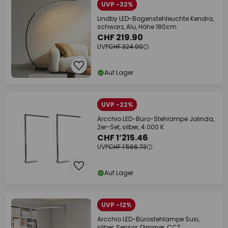
UVP -32%
Lindby LED-Bogenstehleuchte Kendra,
schwarz, Alu, Höhe 180cm
CHF 219.90
UVP
CHF 324.90
Auf Lager
UVP -22%
Arcchio LED-Büro-Stehlampe Jolinda,
2er-Set, silber, 4.000 K
CHF 1’215.46
UVP
CHF 1’566.73
Auf Lager
UVP -12%
Arcchio LED-Bürostehlampe Susi,
silber, Sensor, Dimmer, CCT