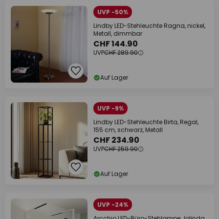
UVP -50%
Lindby LED-Stehleuchte Ragna, nickel,
Metall, dimmbar
CHF 144.90
UVP
CHF 289.90
Auf Lager
UVP -9%
Lindby LED-Stehleuchte Birta, Regal,
155 cm, schwarz, Metall
CHF 234.90
UVP
CHF 259.90
Auf Lager
UVP -24%
Arcchio LED-Büro-Stehlampe Jolinda,