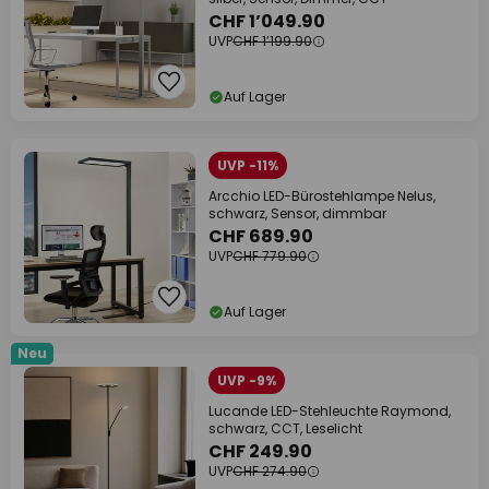
CHF 1’049.90
UVP
CHF 1’199.90
Auf Lager
UVP -11%
Arcchio LED-Bürostehlampe Nelus,
schwarz, Sensor, dimmbar
CHF 689.90
UVP
CHF 779.90
Auf Lager
Neu
UVP -9%
Lucande LED-Stehleuchte Raymond,
schwarz, CCT, Leselicht
CHF 249.90
UVP
CHF 274.90