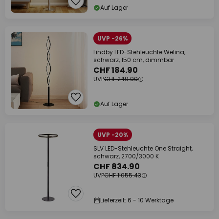
Auf Lager
UVP -26%
Lindby LED-Stehleuchte Welina,
schwarz, 150 cm, dimmbar
CHF 184.90
UVP
CHF 249.90
Auf Lager
UVP -20%
SLV LED-Stehleuchte One Straight,
schwarz, 2700/3000 K
CHF 834.90
UVP
CHF 1’055.43
Lieferzeit: 6 - 10 Werktage