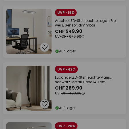
UVP -19%
Arcchio LED-Stehleuchte Logan Pro,
weiß, Sensor, dimmbar
CHF 549.90
UVP
CHF 679.90
Auf Lager
UVP -42%
Lucande LED-Stehleuchte Marija,
schwarz, Metall, Höhe 140 cm
CHF 289.90
UVP
CHF 499.90
Auf Lager
UVP -26%