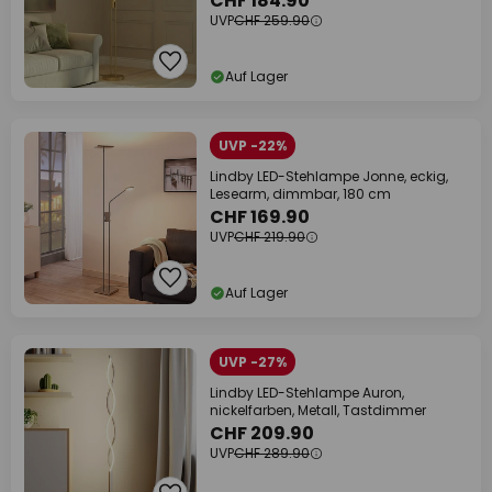
CHF 184.90
UVP
CHF 259.90
Auf Lager
UVP -22%
Lindby LED-Stehlampe Jonne, eckig,
Lesearm, dimmbar, 180 cm
CHF 169.90
UVP
CHF 219.90
Auf Lager
UVP -27%
Lindby LED-Stehlampe Auron,
nickelfarben, Metall, Tastdimmer
CHF 209.90
UVP
CHF 289.90