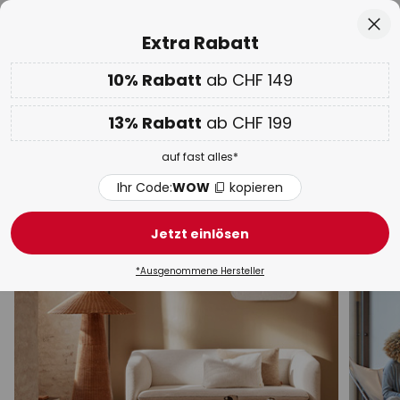
50 Tage kostenlose Retoure
Zum
Sch
Extra Rabatt
Inhalt
springen
10% Rabatt
ab CHF 149
10% ab CHF 149 & 13% ab CHF 199 extra
auf fast alles
Code:
WOW
kopieren
he
13% Rabatt
ab CHF 199
WOW Week:
Bis zu -70%
auf fast alles*
Dimmbare Stehleuchten
Ihr Code:
WOW
kopieren
Bogenlampen
Deckenfluter
Holz-Stehleuchten
Jetzt einlösen
*Ausgenommene Hersteller