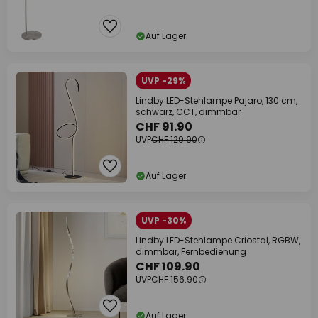
Auf Lager
UVP -29%
Lindby LED-Stehlampe Pajaro, 130 cm,
schwarz, CCT, dimmbar
CHF 91.90
UVP
CHF 129.90
Auf Lager
UVP -30%
Lindby LED-Stehlampe Criostal, RGBW,
dimmbar, Fernbedienung
CHF 109.90
UVP
CHF 156.90
Auf Lager