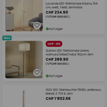
Lucande LED-Stehlampe Edano, 154
cm, weiß, Textil, dimmbar
CHF 234.90
UVP
CHF 339.90
Auf Lager
Neu
UVP -8%
Quitani LED-Stehlampe Lisene,
walnuss/silber/natur 162cm dim
CHF 289.90
UVP
CHF 314.90
Auf Lager
OLEV LED-Stehleuchte TRISEL, erdbraun,
Metall, 2.700 K, dim
CHF 1’802.56