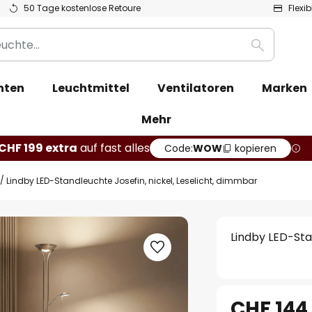
50 Tage kostenlose Retoure
Flexi
Suche
hten
Leuchtmittel
Ventilatoren
Marken
Mehr
CHF 199 extra
auf fast alles
Code:
WOW
kopieren
Lindby LED-Standleuchte Josefin, nickel, Leselicht, dimmbar
Lindby LED-Sta
CHF 144