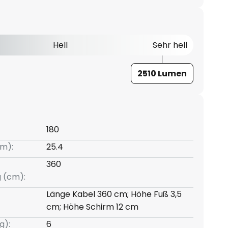
Hell
Sehr hell
2510 Lumen
180
m):
25.4
360
g (cm):
Länge Kabel 360 cm; Höhe Fuß 3,5
cm; Höhe Schirm 12 cm
g):
6