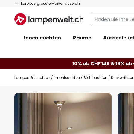
Zum
Europas grösste Markenauswahl
Inhalt
Finden
springen
Sie
Ihre
Innenleuchten
Räume
Aussenleuc
Leuchte...
10% ab CHF 149 & 13% ab 
Lampen & Leuchten
Innenleuchten
Stehleuchten
Deckenfluter
Zum
Ende
der
Bildgalerie
springen