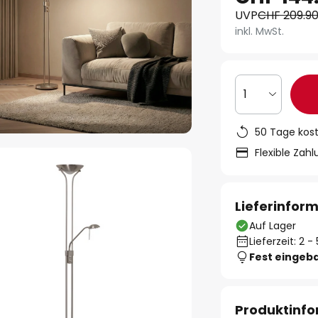
UVP
CHF 209.9
inkl. MwSt.
1
50 Tage kos
Flexible Zah
Lieferinfor
Auf Lager
Lieferzeit: 2 
Fest eingeb
Produktinf