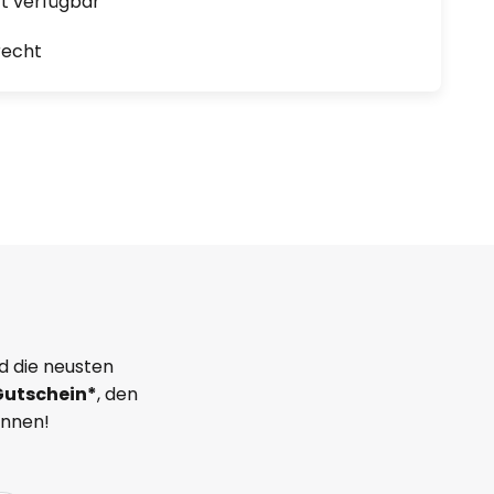
ort verfügbar
recht
d die neusten
Gutschein*
, den
önnen!