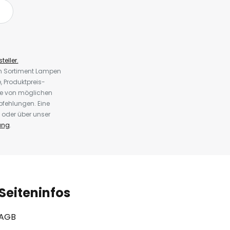
teller.
em Sortiment Lampen
 Produktpreis-
te von möglichen
fehlungen. Eine
 oder über unser
ung
.
Seiteninfos
AGB