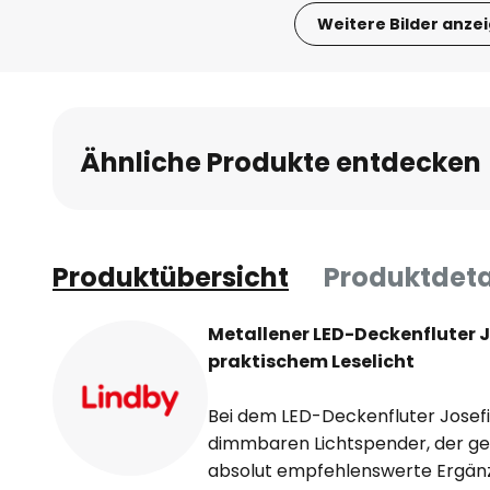
Weitere Bilder anze
Zum
Anfang
der
Bildgalerie
Ähnliche Produkte entdecken
springen
Produktübersicht
Produktdeta
Metallener LED-Deckenfluter J
praktischem Leselicht
Bei dem LED-Deckenfluter Josefi
dimmbaren Lichtspender, der g
absolut empfehlenswerte Ergänzun