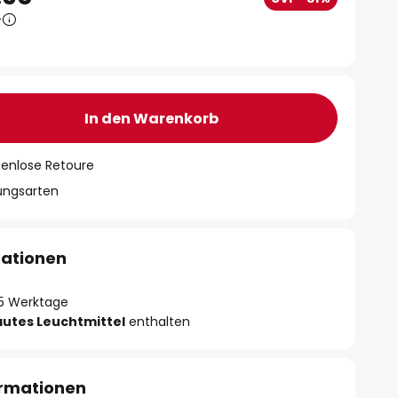
0
In den Warenkorb
tenlose Retoure
lungsarten
mationen
- 5 Werktage
autes Leuchtmittel
enthalten
ormationen