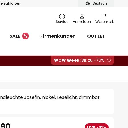
ble Zahlarten
Deutsch
Service
Anmelden
Warenkorb
SALE
Firmenkunden
OUTLET
WOW Week:
Bis zu -70%
ndleuchte Josefin, nickel, Leselicht, dimmbar
.90
UVP -31%