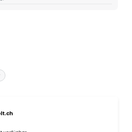
r
t.ch