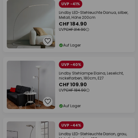
UVP -41%
Lindby LED-Stehleuchte Danua, silber,
Metall, Höhe 200cm
CHF 184.90
UVP
CHF 314.90
Auf Lager
UVP -40%
Lindby Stehlampe Elaina, Leselicht,
nickelfarben, 180cm, E27
CHF 109.90
UVP
CHF 184.90
Auf Lager
UVP -44%
Lindby LED-Stehleuchte Darion, grau,