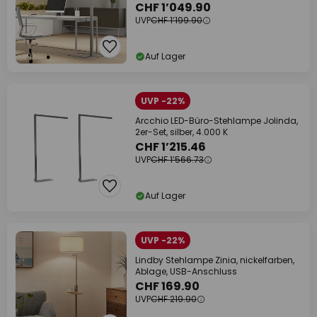
CHF 1’049.90
UVP
CHF 1’199.90
Auf Lager
UVP -22%
Arcchio LED-Büro-Stehlampe Jolinda,
2er-Set, silber, 4.000 K
CHF 1’215.46
UVP
CHF 1’566.73
Auf Lager
UVP -22%
Lindby Stehlampe Zinia, nickelfarben,
Ablage, USB-Anschluss
CHF 169.90
UVP
CHF 219.90