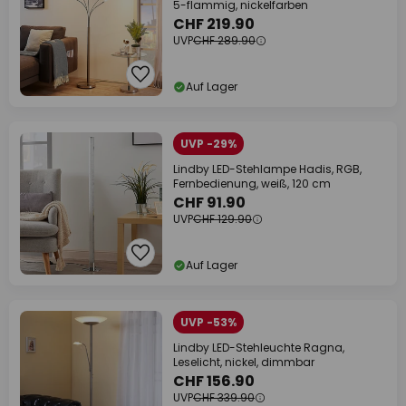
5-flammig, nickelfarben
CHF 219.90
UVP
CHF 289.90
Auf Lager
UVP -29%
Lindby LED-Stehlampe Hadis, RGB,
Fernbedienung, weiß, 120 cm
CHF 91.90
UVP
CHF 129.90
Auf Lager
UVP -53%
Lindby LED-Stehleuchte Ragna,
Leselicht, nickel, dimmbar
CHF 156.90
UVP
CHF 339.90