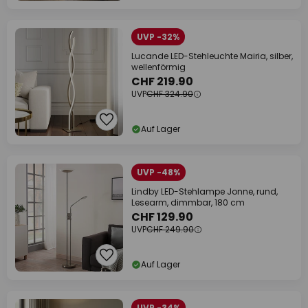
UVP -32%
Lucande LED-Stehleuchte Mairia, silber,
wellenförmig
CHF 219.90
UVP
CHF 324.90
Auf Lager
UVP -48%
Lindby LED-Stehlampe Jonne, rund,
Lesearm, dimmbar, 180 cm
CHF 129.90
UVP
CHF 249.90
Auf Lager
UVP -34%