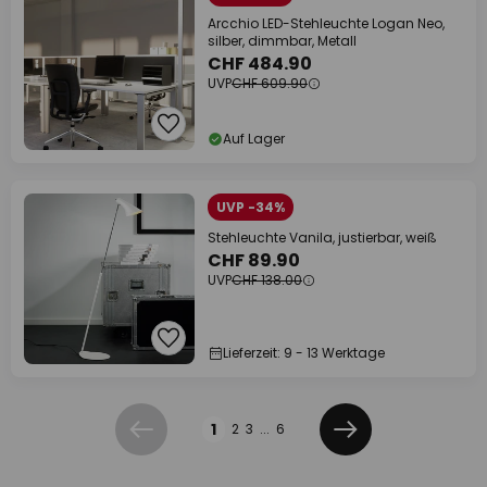
Arcchio LED-Stehleuchte Logan Neo,
silber, dimmbar, Metall
CHF 484.90
UVP
CHF 609.90
Auf Lager
UVP -34%
Stehleuchte Vanila, justierbar, weiß
CHF 89.90
UVP
CHF 138.00
Lieferzeit: 9 - 13 Werktage
Seite
1
2
3
...
6
Zurück
Weiter