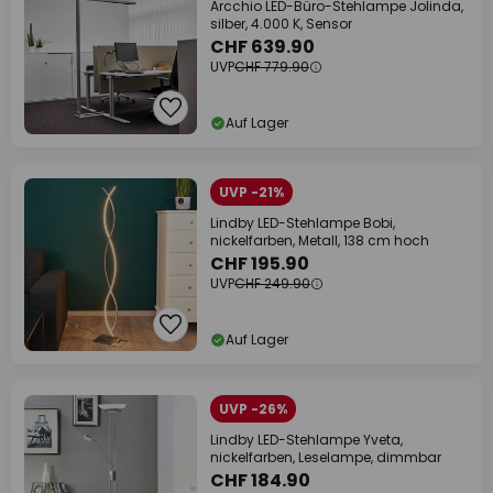
Arcchio LED-Büro-Stehlampe Jolinda,
silber, 4.000 K, Sensor
CHF 639.90
UVP
CHF 779.90
Auf Lager
UVP -21%
Lindby LED-Stehlampe Bobi,
nickelfarben, Metall, 138 cm hoch
CHF 195.90
UVP
CHF 249.90
Auf Lager
UVP -26%
Lindby LED-Stehlampe Yveta,
nickelfarben, Leselampe, dimmbar
CHF 184.90