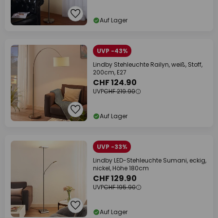
Auf Lager
UVP -43%
Lindby Stehleuchte Railyn, weiß, Stoff,
200cm, E27
CHF 124.90
UVP
CHF 219.90
Auf Lager
UVP -33%
Lindby LED-Stehleuchte Sumani, eckig,
nickel, Höhe 180cm
CHF 129.90
UVP
CHF 195.90
Auf Lager