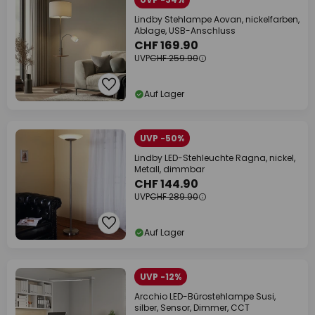
Lindby Stehlampe Aovan, nickelfarben,
Ablage, USB-Anschluss
CHF 169.90
UVP
CHF 259.90
Auf Lager
UVP -50%
Lindby LED-Stehleuchte Ragna, nickel,
Metall, dimmbar
CHF 144.90
UVP
CHF 289.90
Auf Lager
UVP -12%
Arcchio LED-Bürostehlampe Susi,
silber, Sensor, Dimmer, CCT