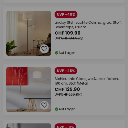
UVP -40%
Lindby Stehleuchte Colima, grau, Stoff,
Leselampe, 170cm
CHF 109.90
UVP
CHF 184.90
Auf Lager
UVP -45%
Stehleuchte Clarie, weiß, eisenfarben,
180 cm, Stoff/Metall
CHF 125.90
UVP
CHF 229.81
Auf Lager
UVP -19%