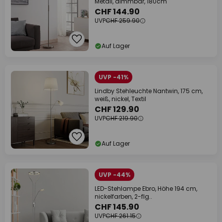
Metall, dimmbar, 180cm
CHF 144.90
UVP
CHF 259.90
Auf Lager
UVP -41%
Lindby Stehleuchte Nantwin, 175 cm,
weiß, nickel, Textil
CHF 129.90
UVP
CHF 219.90
Auf Lager
UVP -44%
LED-Stehlampe Ebro, Höhe 194 cm,
nickelfarben, 2-flg..
CHF 145.90
UVP
CHF 261.15