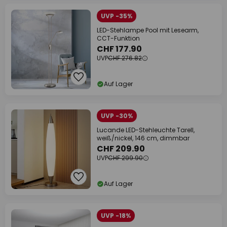
UVP -35%
LED-Stehlampe Pool mit Lesearm,
CCT-Funktion
CHF 177.90
UVP
CHF 276.82
Auf Lager
UVP -30%
Lucande LED-Stehleuchte Tarell,
weiß/nickel, 146 cm, dimmbar
CHF 209.90
UVP
CHF 299.90
Auf Lager
UVP -18%