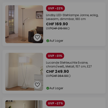
UVP -22%
Lindby LED-Stehlampe Jonne, eckig,
Lesearm, dimmbar, 180 cm
CHF 169.90
UVP
CHF 219.90
Auf Lager
UVP -31%
Lucande Stehleuchte Evaine,
chrom/weiß, Metall, 157 cm, E27
CHF 249.90
UVP
CHF 364.90
Auf Lager
UVP -27%