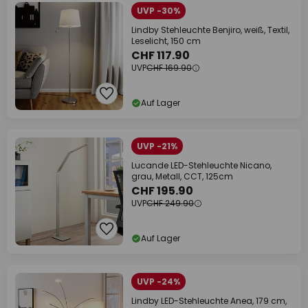
UVP -30%
Lindby Stehleuchte Benjiro, weiß, Textil,
Leselicht, 150 cm
CHF 117.90
UVP
CHF 169.90
Auf Lager
UVP -21%
Lucande LED-Stehleuchte Nicano,
grau, Metall, CCT, 125cm
CHF 195.90
UVP
CHF 249.90
Auf Lager
UVP -24%
Lindby LED-Stehleuchte Anea, 179 cm,