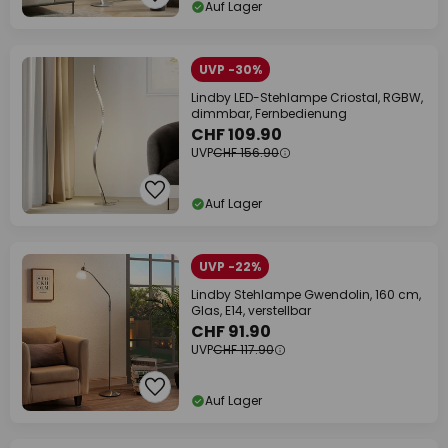
Auf Lager
UVP -30%
Lindby LED-Stehlampe Criostal, RGBW,
dimmbar, Fernbedienung
CHF 109.90
UVP
CHF 156.90
Auf Lager
UVP -22%
Lindby Stehlampe Gwendolin, 160 cm,
Glas, E14, verstellbar
CHF 91.90
UVP
CHF 117.90
Auf Lager