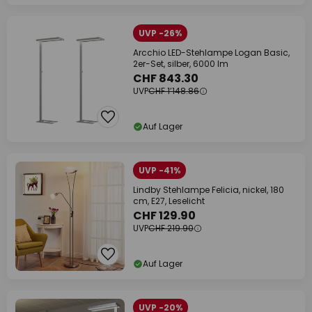
UVP -26%
Arcchio LED-Stehlampe Logan Basic,
2er-Set, silber, 6000 lm
CHF 843.30
UVP
CHF 1’148.86
Auf Lager
UVP -41%
Lindby Stehlampe Felicia, nickel, 180
cm, E27, Leselicht
CHF 129.90
UVP
CHF 219.90
Auf Lager
UVP -20%