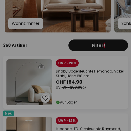
Wohnzimmer
Schl
358 Artikel
Filter
1
UVP -28%
Lindby Bogenleuchte Hernando, nickel,
Stahl, Höhe 188 cm
CHF 184.90
UVP
CHF 259.90
Auf Lager
Neu
UVP -12%
Lucande LED-Stehleuchte Raymond,