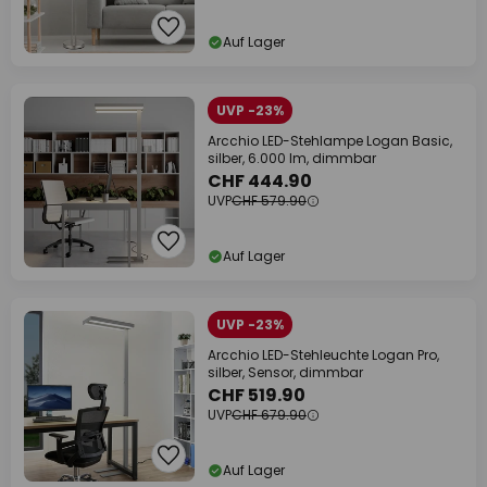
Auf Lager
UVP -23%
Arcchio LED-Stehlampe Logan Basic,
silber, 6.000 lm, dimmbar
CHF 444.90
UVP
CHF 579.90
Auf Lager
UVP -23%
Arcchio LED-Stehleuchte Logan Pro,
silber, Sensor, dimmbar
CHF 519.90
UVP
CHF 679.90
Auf Lager