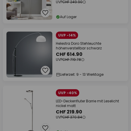
UVP
CHF 249.90
Auf Lager
UVP -14%
Helestra Doro Stehleuchte
höhenverstellbar schwarz
CHF 614.90
UVP
CHF 719.78
Lieferzeit: 9 - 13 Werktage
UVP -40%
LED-Deckenfluter Barrie mit Leselicht
nickel matt
CHF 219.90
UVP
CHF 370.84