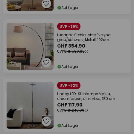
Auf Lager
UVP -39%
Lucande Stehleuchte Evelyna,
grau/schwarz, Metall, 192cm
CHF 354.90
UVP
CHF 589.90
Auf Lager
UVP -52%
Lindby LED-Stehlampe Malea,
chromfarben, dimmbar, 180 cm
CHF 117.90
UVP
CHF 249.90
Auf Lager