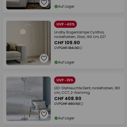
Auf Lager
UVP -40%
Lindby Bogenlampe Cynthia,
nickelfarben, Glas, 140 cm, E27
CHF 109.90
UVP
CHF 184.90
Auf Lager
UVP -15%
LED-Stehleuchte Dent, nickelfarben, 180
cm, CCT, 2-flammig
CHF 408.90
UVP
CHF 480.53
Auf Lager