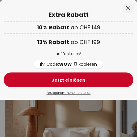
50 Tage kostenlose Retoure
Zum
Sch
Extra Rabatt
Inhalt
springen
10% Rabatt
ab CHF 149
Nur
02D 22H 40M 33S
10% ab CHF 149 & 13% ab CHF 199 extra
auf fast alles
he
13% Rabatt
ab CHF 199
Code:
WOW
kopieren
auf fast alles*
WOW Week:
Bis zu -70%
Ihr Code:
WOW
kopieren
Silberne Stehleuchten
Jetzt einlösen
Bogenlampen
Deckenfluter
Holz-Stehleuchten
*Ausgenommene Hersteller