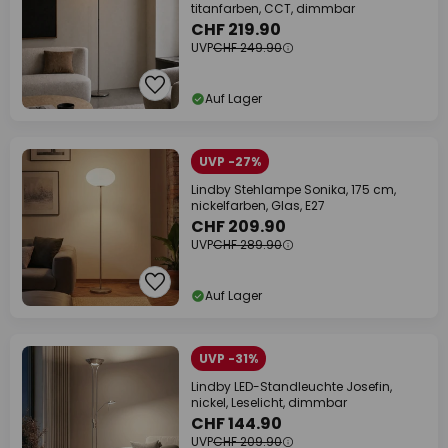
titanfarben, CCT, dimmbar
CHF 219.90
UVP
CHF 249.90
Auf Lager
UVP -27%
Lindby Stehlampe Sonika, 175 cm,
nickelfarben, Glas, E27
CHF 209.90
UVP
CHF 289.90
Auf Lager
UVP -31%
Lindby LED-Standleuchte Josefin,
nickel, Leselicht, dimmbar
CHF 144.90
UVP
CHF 209.90