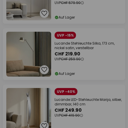
UVP
CHF 579.90
Auf Lager
UVP -15%
Lucande Stehleuchte Silka, 173 cm,
nickel satin, verstellbar
CHF 219.90
UVP
CHF 259.90
Auf Lager
UVP -40%
Lucande LED-Stehleuchte Marija, silber,
dimmbar, 140 cm
CHF 249.90
UVP
CHF 419.90