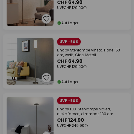
CHF 64.90
UVP
CHF 129.90
Auf Lager
UVP -50%
Lindby Stehlampe Vinsta, Höhe 153
cm, weiß, Glas, Metall
CHF 64.90
UVP
CHF 129.90
Auf Lager
UVP -50%
Lindby LED-Stehlampe Malea,
nickelfarben, dimmbar, 180 cm
CHF 124.90
UVP
CHF 249.90