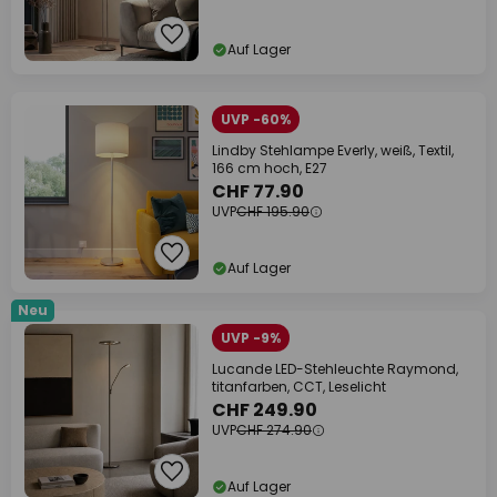
Auf Lager
UVP -60%
Lindby Stehlampe Everly, weiß, Textil,
166 cm hoch, E27
CHF 77.90
UVP
CHF 195.90
Auf Lager
Neu
UVP -9%
Lucande LED-Stehleuchte Raymond,
titanfarben, CCT, Leselicht
CHF 249.90
UVP
CHF 274.90
Auf Lager