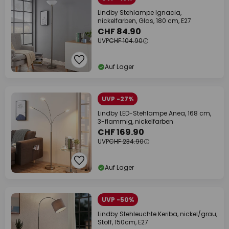
Lindby Stehlampe Ignacia,
nickelfarben, Glas, 180 cm, E27
CHF 84.90
UVP
CHF 104.90
Auf Lager
UVP -27%
Lindby LED-Stehlampe Anea, 168 cm,
3-flammig, nickelfarben
CHF 169.90
UVP
CHF 234.90
Auf Lager
UVP -50%
Lindby Stehleuchte Keriba, nickel/grau,
Stoff, 150cm, E27