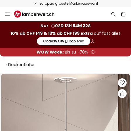
Europas grösste Markenauswahl
Zum
Inhalt
springen
Nur
02D 13H 54M 31S
10% ab CHF 149 & 13% ab CHF 199 extra
auf fast alles
he
Code:
WOW
kopieren
WOW Week:
Bis zu -70%
Deckenfluter
Zum
Ende
der
Bildgalerie
springen