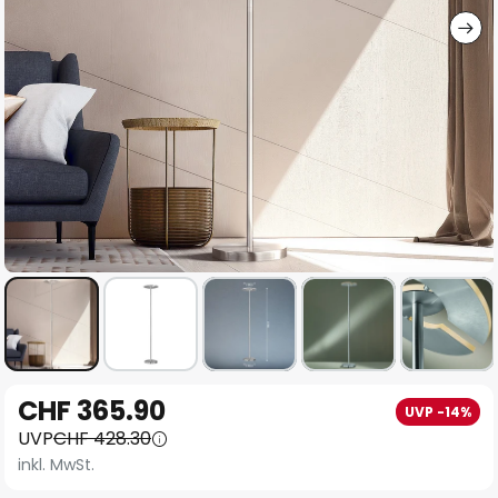
Zum
CHF 365.90
UVP -14%
Anfang
UVP
CHF 428.30
der
inkl. MwSt.
Bildgalerie