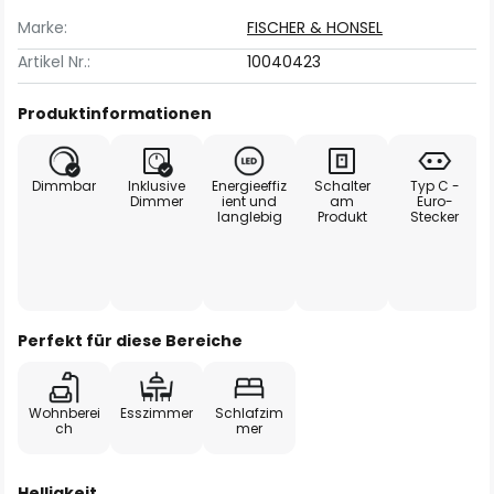
Marke:
FISCHER & HONSEL
Artikel Nr.:
10040423
Produktinformationen
Dimmbar
Inklusive
Energieeffiz
Schalter
Typ C -
Dimmer
ient und
am
Euro-
langlebig
Produkt
Stecker
Perfekt für diese Bereiche
Wohnberei
Esszimmer
Schlafzim
ch
mer
Helligkeit