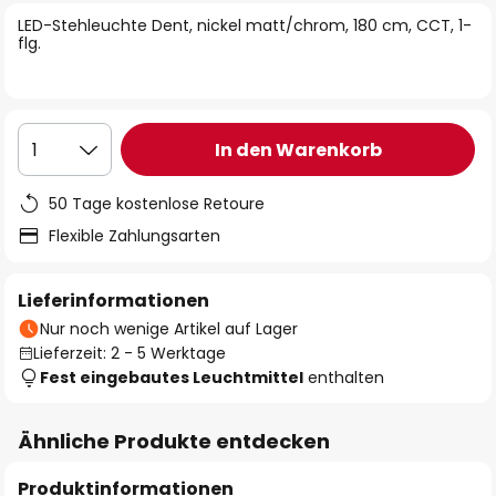
springen
LED-Stehleuchte Dent, nickel matt/chrom, 180 cm, CCT, 1-
flg.
In den Warenkorb
1
50 Tage kostenlose Retoure
Flexible Zahlungsarten
Lieferinformationen
Nur noch wenige Artikel auf Lager
Lieferzeit: 2 - 5 Werktage
Fest eingebautes Leuchtmittel
enthalten
Ähnliche Produkte entdecken
Produktinformationen