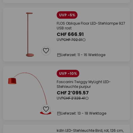
UVP -5%
FLOS Oblique Floor LED-Stehlampe 927
USB rost
CHF 666.91
UVP
CHF 702.01
Lieferzeit: 11 - 16 Werktage
UVP -10%
Foscarini Twiggy MyLight LED-
Stehleuchte purpur
CHF 2’095.57
UVP
CHF 2’328.41
Lieferzeit: 13 - 18 Werktage
kdln LED-Stehleuchte Bird, rot, 126 cm,