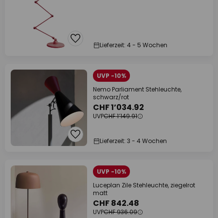
Lieferzeit: 4 - 5 Wochen
UVP -10%
Nemo Parliament Stehleuchte,
schwarz/rot
CHF 1’034.92
UVP
CHF 1’149.91
Lieferzeit: 3 - 4 Wochen
UVP -10%
Luceplan Zile Stehleuchte, ziegelrot
matt
CHF 842.48
UVP
CHF 936.09