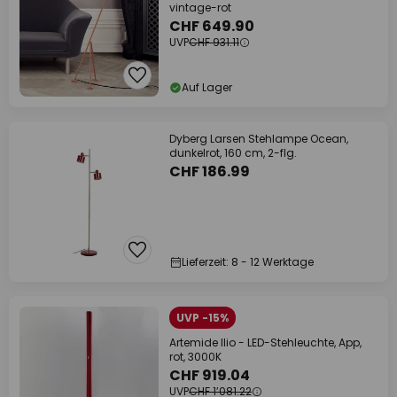
vintage-rot
CHF 649.90
UVP
CHF 931.11
Auf Lager
Dyberg Larsen Stehlampe Ocean,
dunkelrot, 160 cm, 2-flg.
CHF 186.99
Lieferzeit: 8 - 12 Werktage
UVP -15%
Artemide Ilio - LED-Stehleuchte, App,
rot, 3000K
CHF 919.04
UVP
CHF 1’081.22