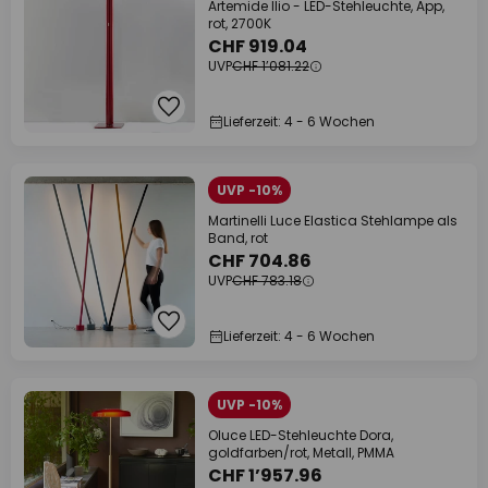
Artemide Ilio - LED-Stehleuchte, App,
rot, 2700K
CHF 919.04
UVP
CHF 1’081.22
Lieferzeit: 4 - 6 Wochen
UVP -10%
Martinelli Luce Elastica Stehlampe als
Band, rot
CHF 704.86
UVP
CHF 783.18
Lieferzeit: 4 - 6 Wochen
UVP -10%
Oluce LED-Stehleuchte Dora,
goldfarben/rot, Metall, PMMA
CHF 1’957.96