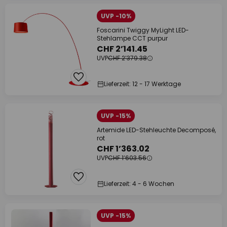
UVP -10%
Foscarini Twiggy MyLight LED-
Stehlampe CCT purpur
CHF 2’141.45
UVP
CHF 2’379.38
Lieferzeit: 12 - 17 Werktage
UVP -15%
Artemide LED-Stehleuchte Decomposé,
rot
CHF 1’363.02
UVP
CHF 1’603.56
Lieferzeit: 4 - 6 Wochen
UVP -15%