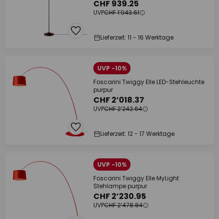
CHF 939.25
UVP
CHF 1’043.61
Lieferzeit: 11 - 16 Werktage
UVP -10%
Foscarini Twiggy Elle LED-Stehleuchte
purpur
CHF 2’018.37
UVP
CHF 2’242.64
Lieferzeit: 12 - 17 Werktage
UVP -10%
Foscarini Twiggy Elle MyLight
Stehlampe purpur
CHF 2’230.95
UVP
CHF 2’478.84