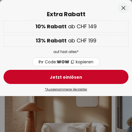
50 Tage kostenlose Retoure
Zum
Sch
Extra Rabatt
Inhalt
springen
10% Rabatt
ab CHF 149
Nur
02D 05H 27M 35S
10% ab CHF 149 & 13% ab CHF 199 extra
auf fast alles
he
13% Rabatt
ab CHF 199
Code:
WOW
kopieren
auf fast alles*
WOW Week:
Bis zu -70%
Ihr Code:
WOW
kopieren
Rote Stehleuchten
Jetzt einlösen
Bogenlampen
Deckenfluter
Holz-Stehleuchten
*Ausgenommene Hersteller