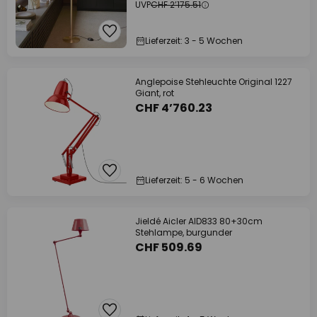
UVP
CHF 2’175.51
Lieferzeit: 3 - 5 Wochen
Anglepoise Stehleuchte Original 1227
Giant, rot
CHF 4’760.23
Lieferzeit: 5 - 6 Wochen
Jieldé Aicler AID833 80+30cm
Stehlampe, burgunder
CHF 509.69