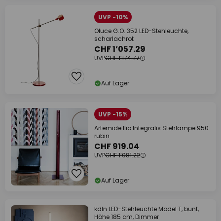
UVP -10%
Oluce G.O. 352 LED-Stehleuchte,
scharlachrot
CHF 1’057.29
UVP
CHF 1’174.77
Auf Lager
UVP -15%
Artemide Ilio Integralis Stehlampe 950
rubin
CHF 919.04
UVP
CHF 1’081.22
Auf Lager
kdln LED-Stehleuchte Model T, bunt,
Höhe 185 cm, Dimmer