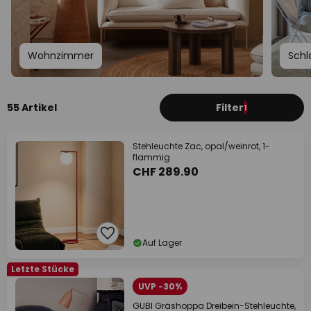
Wohnzimmer
Schl
55 Artikel
Filter
1
Stehleuchte Zac, opal/weinrot, 1-
flammig
CHF 289.90
Auf Lager
Letzte Stücke
UVP -30%
GUBI Gräshoppa Dreibein-Stehleuchte,