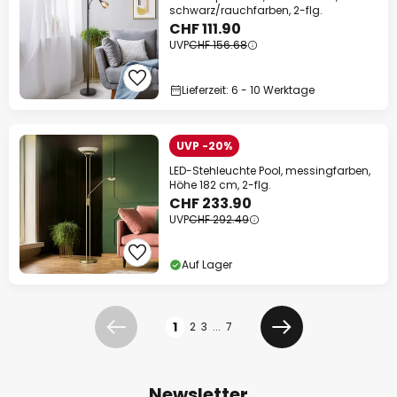
schwarz/rauchfarben, 2-flg.
CHF 111.90
UVP
CHF 156.68
Lieferzeit: 6 - 10 Werktage
UVP -20%
LED-Stehleuchte Pool, messingfarben,
Höhe 182 cm, 2-flg.
CHF 233.90
UVP
CHF 292.49
Auf Lager
Seite
1
2
3
...
7
Zurück
Weiter
Newsletter