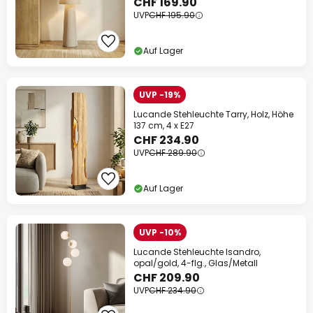
CHF 169.90
UVP
CHF 195.90
Auf Lager
UVP -19%
Lucande Stehleuchte Tarry, Holz, Höhe
137 cm, 4 x E27
CHF 234.90
UVP
CHF 289.90
Auf Lager
UVP -10%
Lucande Stehleuchte Isandro,
opal/gold, 4-flg., Glas/Metall
CHF 209.90
UVP
CHF 234.90