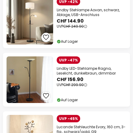
UVP -42%
Lindby Stehlampe Aovan, schwarz,
Ablage, USB-Anschluss
CHF 144.90
UVP
CHF 249.90
Auf Lager
UVP -47%
Lindby LED-Stehlampe Ragna,
Leselicht, dunkelbraun, dimmbar
CHF 156.90
UVP
CHF 299.90
Auf Lager
UVP -45%
Lucande Stehleuchte Evory, 160 cm, 3-
flg., schwarz/gold, G9