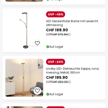
UVP -46%
LED-Deckenfluter Barrie mit Leselicht
altmessing
CHF 198.90
UVP
CHF 370.84
Auf Lager
UVP -24%
Lindby LED-Stehleuchte Seppa, rund,
messing, Metall, 180cm
CHF 195.90
UVP
CHF 259.90
Auf Lager