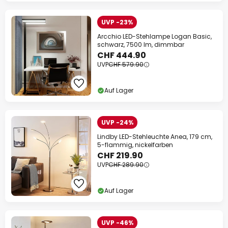
UVP -23%
Arcchio LED-Stehlampe Logan Basic,
schwarz, 7500 lm, dimmbar
CHF 444.90
UVP
CHF 579.90
Auf Lager
UVP -24%
Lindby LED-Stehleuchte Anea, 179 cm,
5-flammig, nickelfarben
CHF 219.90
UVP
CHF 289.90
Auf Lager
UVP -46%