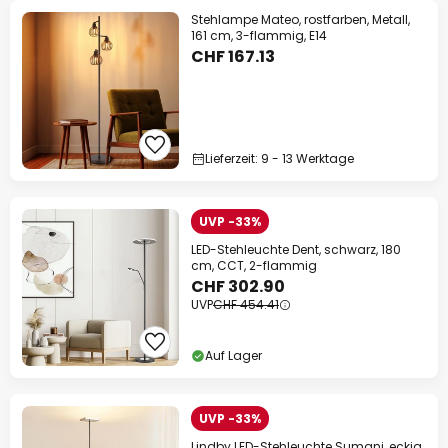
Stehlampe Mateo, rostfarben, Metall,
161 cm, 3-flammig, E14
CHF 167.13
Lieferzeit: 9 - 13 Werktage
UVP -33%
LED-Stehleuchte Dent, schwarz, 180
cm, CCT, 2-flammig
CHF 302.90
UVP
CHF 454.41
Auf Lager
UVP -33%
Lindby LED-Stehleuchte Sumani, eckig,