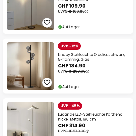
CHF 109.90
UVP
CHF 169.90
Auf Lager
UVP -12%
Lindby Stehleuchte Orbelia, schwarz,
5-flammig, Glas
CHF 184.90
UVP
CHF 209.90
Auf Lager
UVP -45%
Lucande LED-Stehleuchte Parthena,
nickel, Metall, 180 cm
CHF 314.90
UVP
CHF 579.90