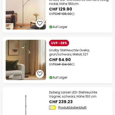
nickel, Höhe 180cm
CHF 129.90
UVP
CHF 195.90
Auf Lager
UVP -38%
Lindby Stehleuchte Ovelia,
grün/schwarz, Metall, E27
CHF 64.90
UVP
CHF 104.90
Auf Lager
Dyberg Larsen LED-Stehleuchte
Vagner, schwarz, Höhe 150 cm
CHF 239.23
Produktdatenblatt