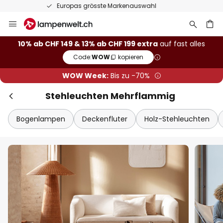
50 Tage kostenlose Retoure
Zum
Sch
Extra Rabatt
Inhalt
springen
10% Rabatt
ab CHF 149
10% ab CHF 149 & 13% ab CHF 199 extra
auf fast alles
Code:
WOW
kopieren
he
13% Rabatt
ab CHF 199
WOW Week:
Bis zu -70%
auf fast alles*
Stehleuchten Mehrflammig
Ihr Code:
WOW
kopieren
Bogenlampen
Deckenfluter
Holz-Stehleuchten
Jetzt einlösen
*Ausgenommene Hersteller