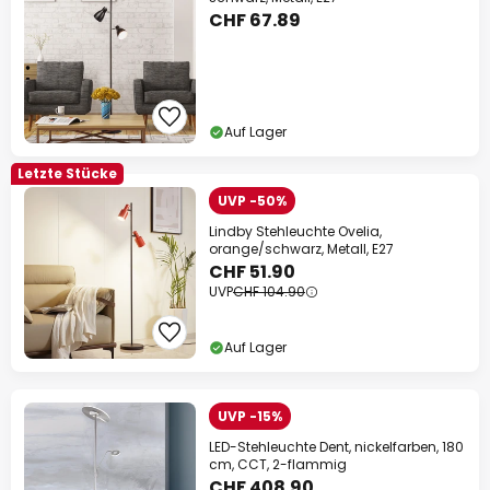
CHF 67.89
Auf Lager
Letzte Stücke
UVP -50%
Lindby Stehleuchte Ovelia,
orange/schwarz, Metall, E27
CHF 51.90
UVP
CHF 104.90
Auf Lager
UVP -15%
LED-Stehleuchte Dent, nickelfarben, 180
cm, CCT, 2-flammig
CHF 408.90