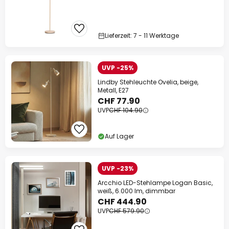
Lieferzeit: 7 - 11 Werktage
UVP -25%
Lindby Stehleuchte Ovelia, beige,
Metall, E27
CHF 77.90
UVP
CHF 104.90
Auf Lager
UVP -23%
Arcchio LED-Stehlampe Logan Basic,
weiß, 6.000 lm, dimmbar
CHF 444.90
UVP
CHF 579.90