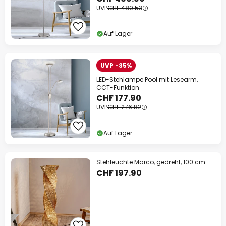
UVP
CHF 480.53
Auf Lager
UVP -35%
LED-Stehlampe Pool mit Lesearm,
CCT-Funktion
CHF 177.90
UVP
CHF 276.82
Auf Lager
Stehleuchte Marco, gedreht, 100 cm
CHF 197.90