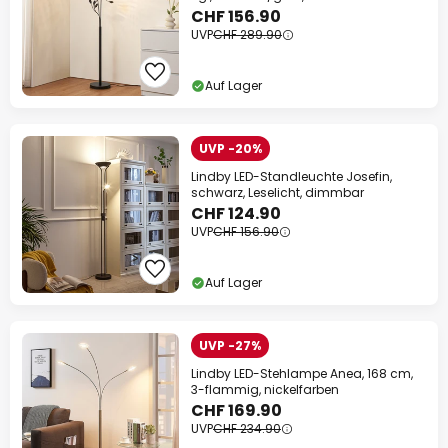
CHF 156.90
UVP
CHF 289.90
Auf Lager
UVP -20%
Lindby LED-Standleuchte Josefin,
schwarz, Leselicht, dimmbar
CHF 124.90
UVP
CHF 156.90
Auf Lager
UVP -27%
Lindby LED-Stehlampe Anea, 168 cm,
3-flammig, nickelfarben
CHF 169.90
UVP
CHF 234.90