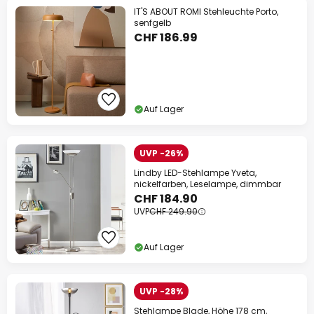
IT'S ABOUT ROMI Stehleuchte Porto,
senfgelb
CHF 186.99
Auf Lager
UVP -26%
Lindby LED-Stehlampe Yveta,
nickelfarben, Leselampe, dimmbar
CHF 184.90
UVP
CHF 249.90
Auf Lager
UVP -28%
Stehlampe Blade, Höhe 178 cm,