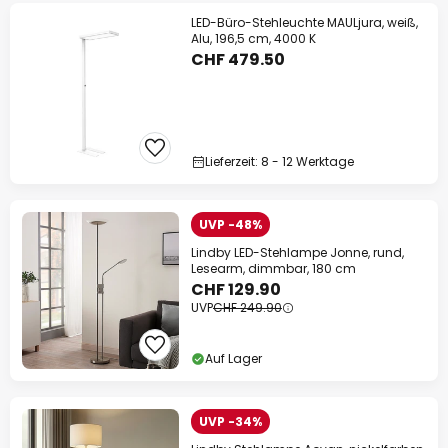
LED-Büro-Stehleuchte MAULjura, weiß,
Alu, 196,5 cm, 4000 K
CHF 479.50
Lieferzeit: 8 - 12 Werktage
UVP -48%
Lindby LED-Stehlampe Jonne, rund,
Lesearm, dimmbar, 180 cm
CHF 129.90
UVP
CHF 249.90
Auf Lager
UVP -34%