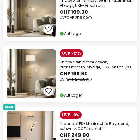
Lindby Stehlampe Aovan, nickelfarben,
Ablage, USB-Anschluss
CHF 169.90
UVP
CHF 259.90
Auf Lager
UVP -21%
Lindby Stehlampe Aovan,
bronzefarben, Ablage, USB-Anschluss
CHF 195.90
UVP
CHF 249.90
Auf Lager
Neu
UVP -9%
Lucande LED-Stehleuchte Raymond,
schwarz, CCT, Leselicht
CHF 249.90