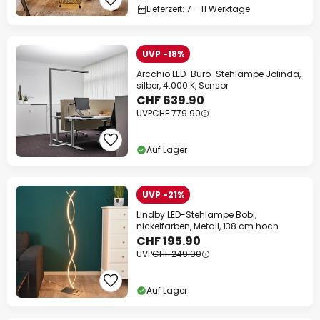
Lieferzeit: 7 - 11 Werktage
UVP -18%
Arcchio LED-Büro-Stehlampe Jolinda,
silber, 4.000 K, Sensor
CHF 639.90
UVP
CHF 779.90
Auf Lager
UVP -21%
Lindby LED-Stehlampe Bobi,
nickelfarben, Metall, 138 cm hoch
CHF 195.90
UVP
CHF 249.90
Auf Lager