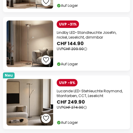
Auf Lager
UVP -31%
Lindby LED-Standleuchte Josefin,
nickel, Leselicht, dimmbar
CHF 144.90
UVP
CHF 209.90
Auf Lager
Neu
UVP -9%
Lucande LED-Stehleuchte Raymond,
titanfarben, CCT, Leselicht
CHF 249.90
UVP
CHF 274.90
Auf Lager