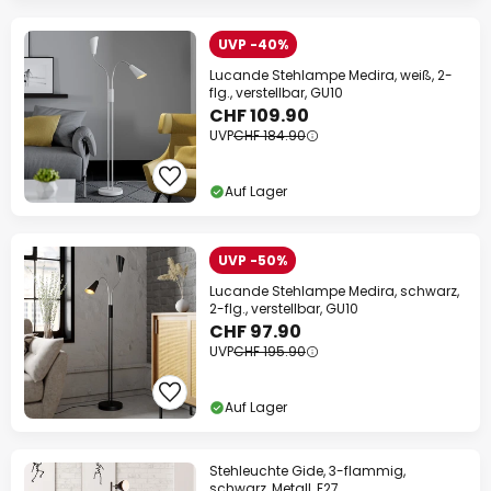
UVP -40%
Lucande Stehlampe Medira, weiß, 2-
flg., verstellbar, GU10
CHF 109.90
UVP
CHF 184.90
Auf Lager
UVP -50%
Lucande Stehlampe Medira, schwarz,
2-flg., verstellbar, GU10
CHF 97.90
UVP
CHF 195.90
Auf Lager
Stehleuchte Gide, 3-flammig,
schwarz, Metall, E27