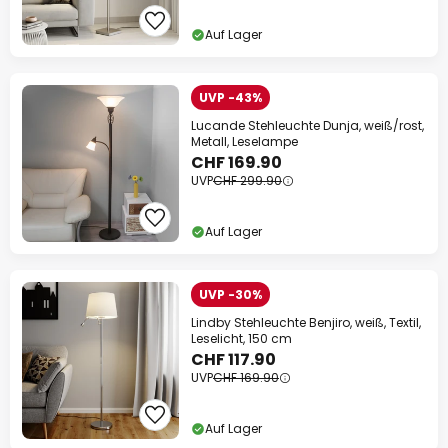
Auf Lager
UVP -43%
Lucande Stehleuchte Dunja, weiß/rost,
Metall, Leselampe
CHF 169.90
UVP
CHF 299.90
Auf Lager
UVP -30%
Lindby Stehleuchte Benjiro, weiß, Textil,
Leselicht, 150 cm
CHF 117.90
UVP
CHF 169.90
Auf Lager