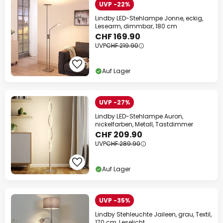
UVP -22%
Lindby LED-Stehlampe Jonne, eckig,
Lesearm, dimmbar, 180 cm
CHF 169.90
UVP
CHF 219.90
Auf Lager
UVP -27%
Lindby LED-Stehlampe Auron,
nickelfarben, Metall, Tastdimmer
CHF 209.90
UVP
CHF 289.90
Auf Lager
UVP -35%
Lindby Stehleuchte Jaileen, grau, Textil,
170 cm, Leselicht