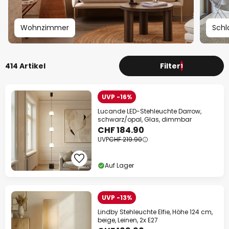
Wohnzimmer
Schl
414 Artikel
Filter
1
UVP -16%
Lucande LED-Stehleuchte Darrow,
schwarz/opal, Glas, dimmbar
CHF 184.90
UVP
CHF 219.90
Auf Lager
UVP -13%
Lindby Stehleuchte Elfie, Höhe 124 cm,
beige, Leinen, 2x E27