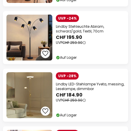
UVP -24%
Lindby Stehleuchte Abiram,
schwarz/gold, Textil, 70cm
CHF 195.90
UVP
CHF 259.90
Auf Lager
UVP -28%
Lindby LED-Stehlampe Yveta, messing,
Leselampe, dimmbar
CHF 184.90
UVP
CHF 259.90
Auf Lager