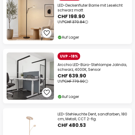
LED-Deckenfluter Barrie mit Leselicht
schwarz matt
CHF 198.90
UVP
CHF 370.84
Auf Lager
UVP -18%
Arcchio LED-Büro-Stehlampe Jolinda,
schwarz, 4000K, Sensor
CHF 639.90
UVP
CHF 779.90
Auf Lager
LED-Stehleuchte Dent, sandfarben, 180
cm, Metall, CCT 2-flg.
CHF 480.53