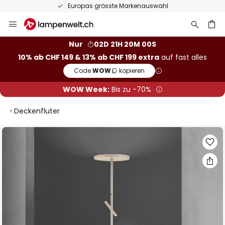
Europas grösste Markenauswahl
Zum
Inhalt
springen
Nur
02D 21H 20M 00S
10% ab CHF 149 & 13% ab CHF 199 extra
auf fast alles
he
Code:
WOW
kopieren
WOW Week:
Bis zu -70%
Deckenfluter
Zum
Ende
der
Bildgalerie
springen