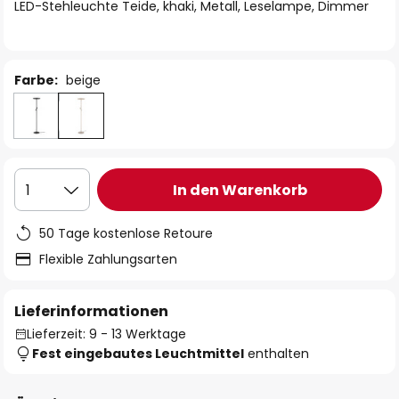
springen
LED-Stehleuchte Teide, khaki, Metall, Leselampe, Dimmer
Farbe:
beige
In den Warenkorb
1
50 Tage kostenlose Retoure
Flexible Zahlungsarten
Lieferinformationen
Lieferzeit: 9 - 13 Werktage
Fest eingebautes Leuchtmittel
enthalten