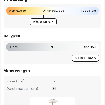
Warmweiss
Universalweiss
Tageslicht
2700 Kelvin
Helligkeit
Dunkel
Hell
Sehr hell
3190 Lumen
Abmessungen
Höhe (cm):
175
Durchmesser (cm):
36