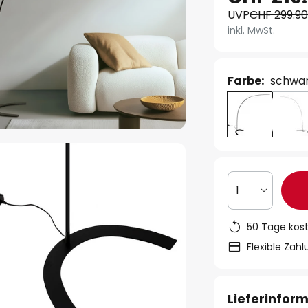
UVP
CHF 299.9
inkl. MwSt.
Farbe:
schwa
1
50 Tage kos
Flexible Zah
Lieferinfor