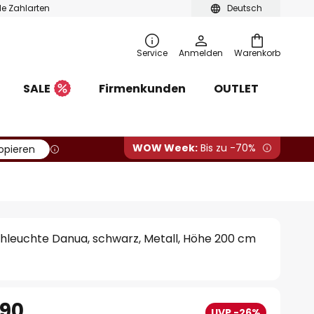
ble Zahlarten
Deutsch
Service
Anmelden
Warenkorb
SALE
Firmenkunden
OUTLET
WOW Week:
Bis zu -70%
opieren
hleuchte Danua, schwarz, Metall, Höhe 200 cm
.90
UVP -26%