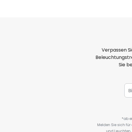
Verpassen Si
Beleuchtungstre
Sie b
*ab e
Melden Sie sich fü
und Leuchten,