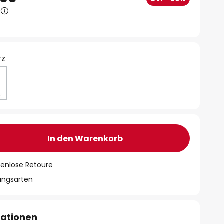
0
rz
In den Warenkorb
tenlose Retoure
lungsarten
mationen