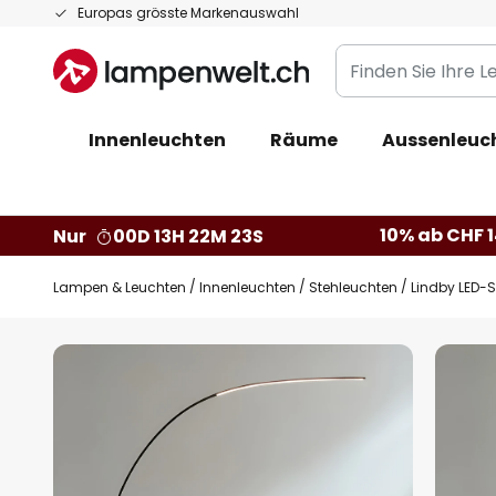
Zum
Europas grösste Markenauswahl
Inhalt
Finden
springen
Sie
Ihre
Innenleuchten
Räume
Aussenleuc
Leuchte...
10% ab CHF 1
Nur
00D 13H 22M 22S
Lampen & Leuchten
Innenleuchten
Stehleuchten
Lindby LED-S
Zum
Ende
der
Bildgalerie
springen