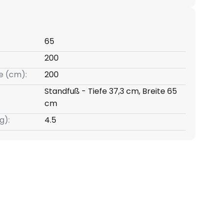
65
200
e (cm):
200
Standfuß - Tiefe 37,3 cm, Breite 65
cm
g):
4.5