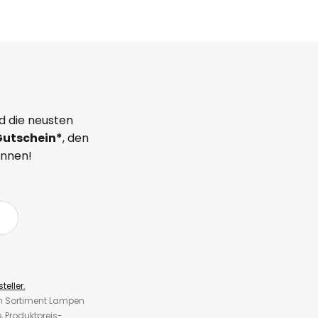
d die neusten
Gutschein*
, den
önnen!
teller.
em Sortiment Lampen
 Produktpreis-