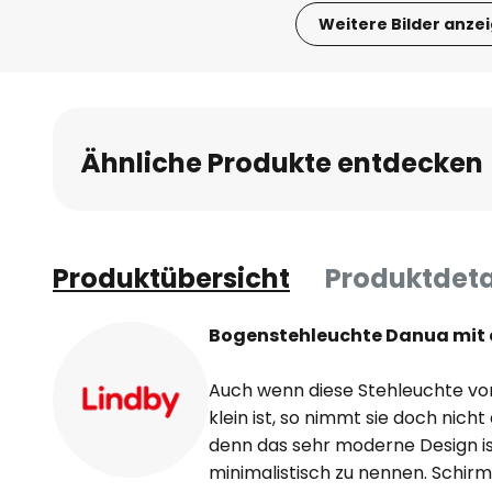
Weitere Bilder anze
Zum
Anfang
der
Bildgalerie
Ähnliche Produkte entdecken
springen
Produktübersicht
Produktdeta
Bogenstehleuchte Danua mit e
Auch wenn diese Stehleuchte vo
klein ist, so nimmt sie doch nicht
denn das sehr moderne Design is
minimalistisch zu nennen. Schirm