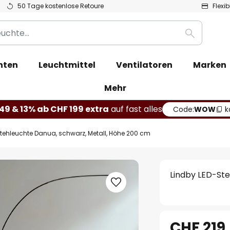
50 Tage kostenlose Retoure
Flexi
Suche
hten
Leuchtmittel
Ventilatoren
Marken
Mehr
49 & 13% ab CHF 199 extra
auf fast alles
Code:
WOW
k
tehleuchte Danua, schwarz, Metall, Höhe 200 cm
Lindby LED-Ste
CHF 219