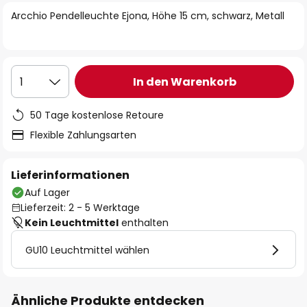
springen
Arcchio Pendelleuchte Ejona, Höhe 15 cm, schwarz, Metall
In den Warenkorb
1
50 Tage kostenlose Retoure
Flexible Zahlungsarten
Lieferinformationen
Auf Lager
Lieferzeit: 2 - 5 Werktage
Kein Leuchtmittel
enthalten
GU10 Leuchtmittel wählen
Ähnliche Produkte entdecken