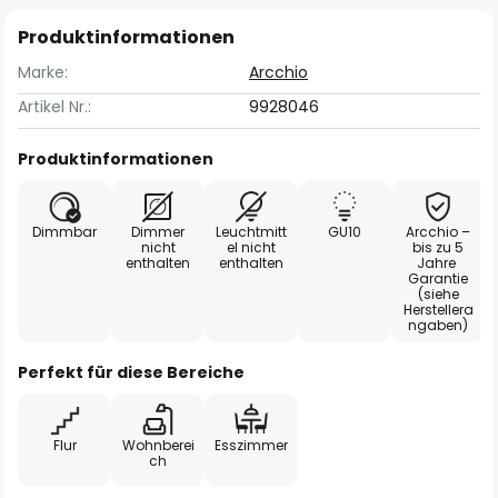
Produktinformationen
Marke:
Arcchio
Artikel Nr.:
9928046
Produktinformationen
Dimmbar
Dimmer
Leuchtmitt
GU10
Arcchio –
nicht
el nicht
bis zu 5
enthalten
enthalten
Jahre
Garantie
(siehe
Herstellera
ngaben)
Perfekt für diese Bereiche
Flur
Wohnberei
Esszimmer
ch