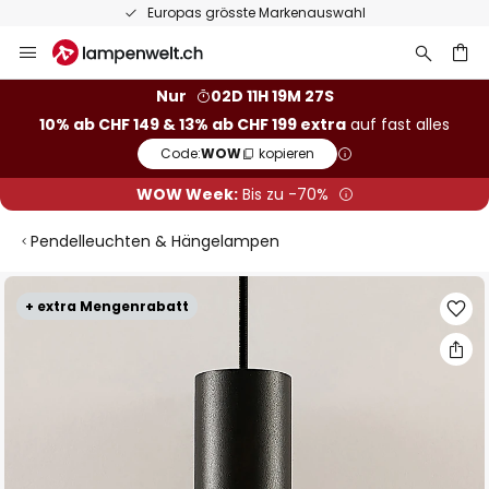
Europas grösste Markenauswahl
Zum
Inhalt
springen
Nur
02D 11H 19M 26S
10% ab CHF 149 & 13% ab CHF 199 extra
auf fast alles
he
Code:
WOW
kopieren
WOW Week:
Bis zu -70%
Pendelleuchten & Hängelampen
Zum
+ extra Mengenrabatt
Ende
der
Bildgalerie
springen