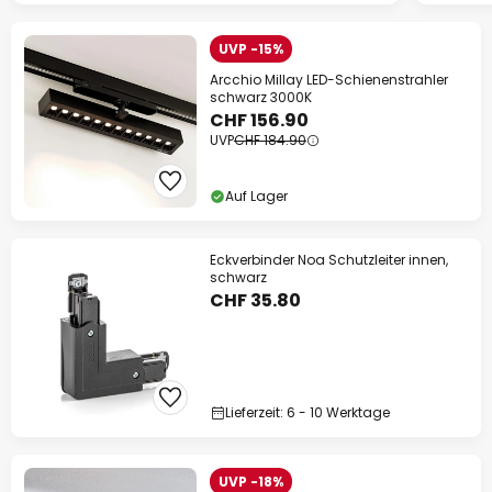
UVP -15%
Arcchio Millay LED-Schienenstrahler
schwarz 3000K
CHF 156.90
UVP
CHF 184.90
Auf Lager
Eckverbinder Noa Schutzleiter innen,
schwarz
CHF 35.80
Lieferzeit: 6 - 10 Werktage
UVP -18%