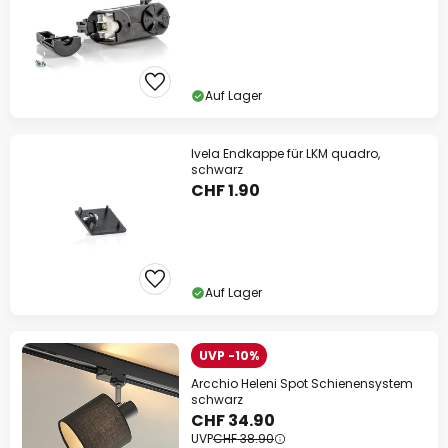
Auf Lager
Ivela Endkappe für LKM quadro,
schwarz
CHF 1.90
Auf Lager
UVP -10%
Arcchio Heleni Spot Schienensystem
schwarz
CHF 34.90
UVP
CHF 38.90