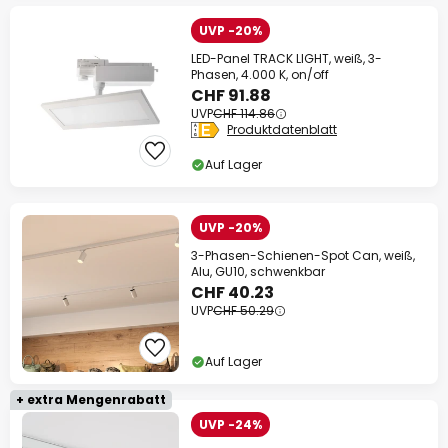
UVP -20%
LED-Panel TRACK LIGHT, weiß, 3-
Phasen, 4.000 K, on/off
CHF 91.88
UVP
CHF 114.86
Produktdatenblatt
Auf Lager
UVP -20%
3-Phasen-Schienen-Spot Can, weiß,
Alu, GU10, schwenkbar
CHF 40.23
UVP
CHF 50.29
Auf Lager
+ extra Mengenrabatt
UVP -24%