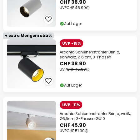
CHF 38.90
UVP
CHF 45.90
Auf Lager
+ extra Mengenrabatt
UVP -15%
Arcchio Schienenstrahler Brinja,
schwarz, Ø 6 cm, 3-Phasen
CHF 38.90
UVP
CHF 45.90
Auf Lager
UVP -11%
Arcchio Schienenstrahler Brinja, weiß,
Ø6,5cm, 3-Phasen GU10
CHF 45.90
UVP
CHF 51.90