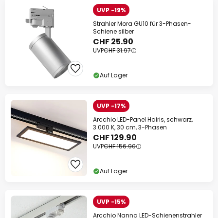
UVP -19%
Strahler Mora GU10 für 3-Phasen-
Schiene silber
CHF 25.90
UVP
CHF 31.97
Auf Lager
UVP -17%
Arcchio LED-Panel Hairis, schwarz,
3.000 K, 30 cm, 3-Phasen
CHF 129.90
UVP
CHF 156.90
Auf Lager
UVP -15%
Arcchio Nanna LED-Schienenstrahler