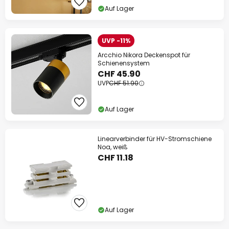
Auf Lager
UVP -11%
Arcchio Nikora Deckenspot für
Schienensystem
CHF 45.90
UVP
CHF 51.90
Auf Lager
Linearverbinder für HV-Stromschiene
Noa, weiß
CHF 11.18
Auf Lager