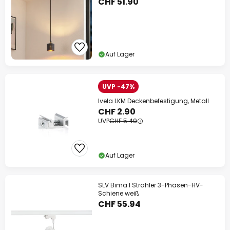
CHF 51.90
Auf Lager
UVP -47%
Ivela LKM Deckenbefestigung, Metall
CHF 2.90
UVP
CHF 5.49
Auf Lager
SLV Bima I Strahler 3-Phasen-HV-
Schiene weiß
CHF 55.94