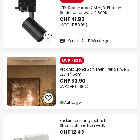
LED-Spot Marco 2 Mini, 3-Phasen-
Schiene, schwarz, 2.800K
CHF 41.90
UVP
CHF 58.16
Lieferzeit: 7 - 11 Werktage
UVP -63%
Arcchio Ejona Schienen-Pendel weiß
E27 4/15cm
CHF 33.90
UVP
CHF 91.90
Auf Lager
Endeinspeisung rechts für
Stromschiene Noa weiß
CHF 12.43