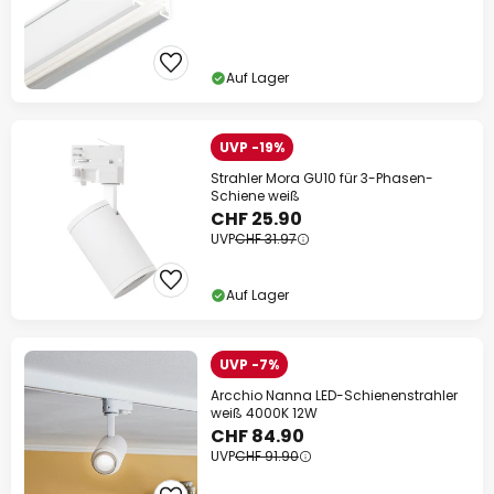
Auf Lager
UVP -19%
Strahler Mora GU10 für 3-Phasen-
Schiene weiß
CHF 25.90
UVP
CHF 31.97
Auf Lager
UVP -7%
Arcchio Nanna LED-Schienenstrahler
weiß 4000K 12W
CHF 84.90
UVP
CHF 91.90