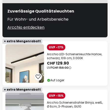
Zuverlässige Qualitätsleuchten
Für Wohn- und Arbeitsbereiche
Arcchio entdecken
+ extra Mengenrabatt
UVP -17%
Arcchio LED-Schienenleuchte Harlow,
schwarz, 109 cm, 3.000K
CHF 129.90
UVP
CHF 156.90
Auf Lager
+ extra Mengenrabatt
UVP -15%
Arcchio Schienenstrahler Brinja, weiß,
Ø 6cm, 3-Phasen, GU10