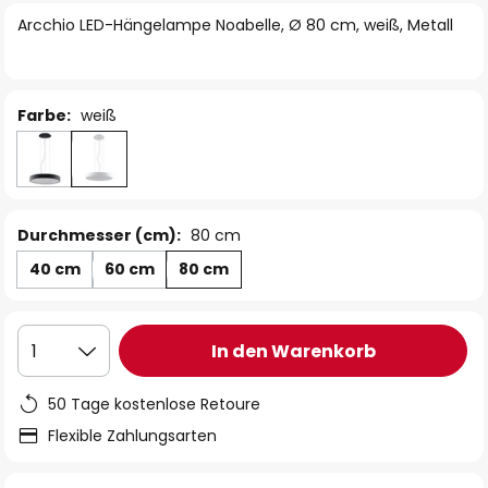
springen
Arcchio LED-Hängelampe Noabelle, Ø 80 cm, weiß, Metall
Farbe:
weiß
Durchmesser (cm):
80 cm
40 cm
60 cm
80 cm
In den Warenkorb
1
50 Tage kostenlose Retoure
Flexible Zahlungsarten