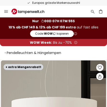
Europas grösste Markenauswahl
Zum
Inhalt
springen
Nur
00D 07H 07M 54S
10% ab CHF 149 & 13% ab CHF 199 extra
auf fast alles
he
Code:
WOW
kopieren
WOW Week:
Bis zu -70%
Pendelleuchten & Hängelampen
Zum
+ extra Mengenrabatt
Ende
der
Bildgalerie
springen