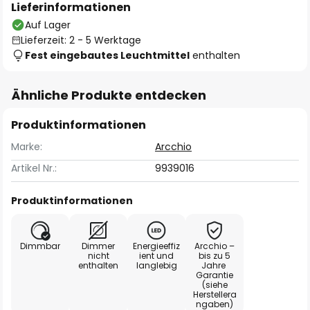
Lieferinformationen
Auf Lager
Lieferzeit: 2 - 5 Werktage
Fest eingebautes Leuchtmittel
enthalten
Ähnliche Produkte entdecken
Produktinformationen
Marke:
Arcchio
Artikel Nr.:
9939016
Produktinformationen
Dimmbar
Dimmer
Energieeffiz
Arcchio –
nicht
ient und
bis zu 5
enthalten
langlebig
Jahre
Garantie
(siehe
Herstellera
ngaben)