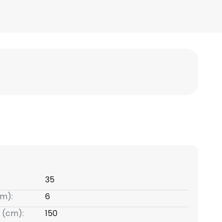
35
m):
6
 (cm):
150