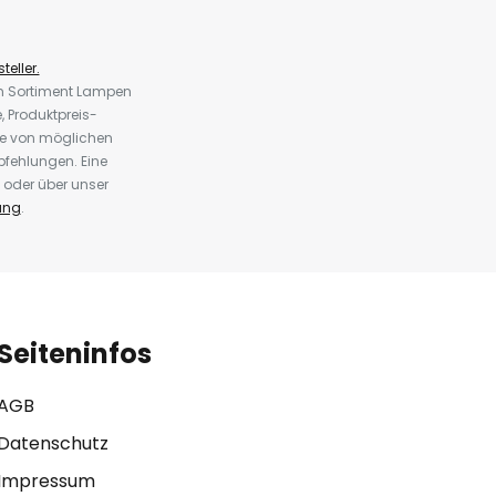
teller.
em Sortiment Lampen
 Produktpreis-
te von möglichen
fehlungen. Eine
 oder über unser
ung
.
Seiteninfos
AGB
Datenschutz
Impressum