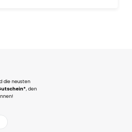
d die neusten
Gutschein*
, den
önnen!