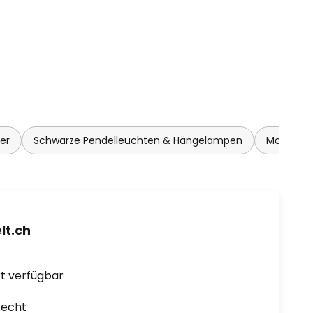
er
Schwarze Pendelleuchten & Hängelampen
Moderne 
t.ch
ort verfügbar
recht