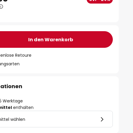
In den Warenkorb
tenlose Retoure
lungsarten
mationen
- 5 Werktage
mittel
enthalten
ittel wählen