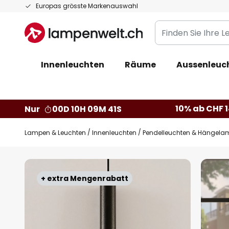
Zum
Europas grösste Markenauswahl
Inhalt
Finden
springen
Sie
Ihre
Innenleuchten
Räume
Aussenleuc
Leuchte...
10% ab CHF 1
Nur
00D 10H 09M 40S
Lampen & Leuchten
Innenleuchten
Pendelleuchten & Hängela
Zum
Ende
+ extra Mengenrabatt
der
Bildgalerie
springen