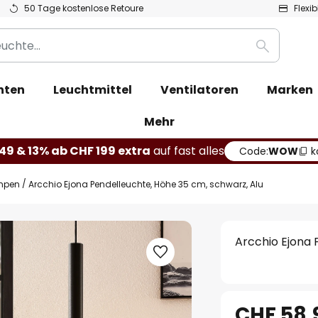
50 Tage kostenlose Retoure
Flexi
Suche
hten
Leuchtmittel
Ventilatoren
Marken
Mehr
49 & 13% ab CHF 199 extra
auf fast alles
Code:
WOW
k
mpen
Arcchio Ejona Pendelleuchte, Höhe 35 cm, schwarz, Alu
Arcchio Ejona 
CHF 58.