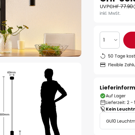
UVP
CHF 77.90
inkl. MwSt.
1
50 Tage kos
Flexible Zah
Lieferinfor
Auf Lager
Lieferzeit: 2 
Kein Leucht
GU10 Leuchtm