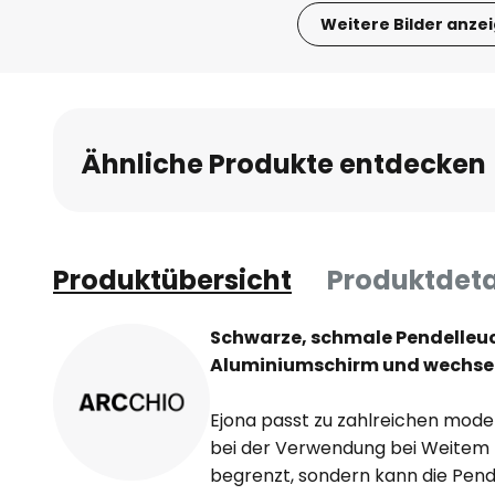
Weitere Bilder anze
Zum
Anfang
der
Bildgalerie
Ähnliche Produkte entdecken
springen
Produktübersicht
Produktdeta
Schwarze, schmale Pendelleuc
Aluminiumschirm und wechsel
Ejona passt zu zahlreichen mode
bei der Verwendung bei Weitem 
begrenzt, sondern kann die Pen