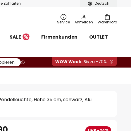
ble Zahlarten
Deutsch
Service
Anmelden
Warenkorb
SALE
Firmenkunden
OUTLET
WOW Week:
Bis zu -70%
opieren
Pendelleuchte, Höhe 35 cm, schwarz, Alu
90
UVP -24%