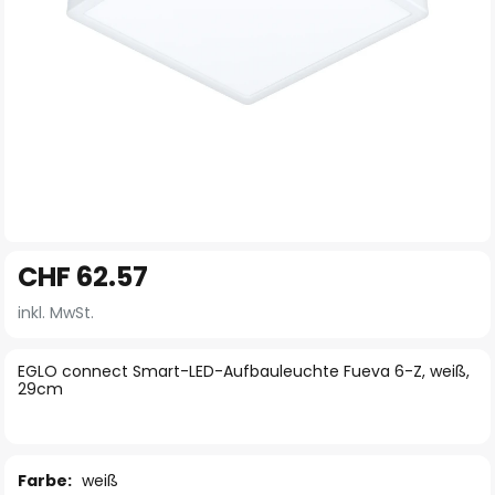
Zum
CHF 62.57
Anfang
der
inkl. MwSt.
Bildgalerie
springen
EGLO connect Smart-LED-Aufbauleuchte Fueva 6-Z, weiß,
29cm
Farbe:
weiß