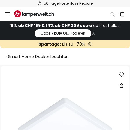
50 Tage kostenlose Retoure
Zum
Inhalt
springen
11% ab CHF 159 & 14% ab CHF 209 extra
auf fast alles
Code:
PROMO
kopieren
he
Spartage:
Bis zu -70%
Smart Home Deckenleuchten
Zum
Ende
der
Bildgalerie
springen