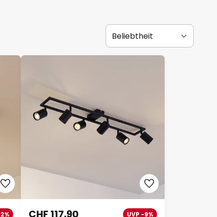
CHF 117.90
12%
UVP -9%