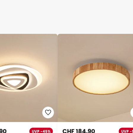
.90
CHF 184.90
UVP -45%
UVP -