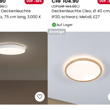
.90
CHF 104.90
UVP -36%
UVP -
.90
UVP
CHF 144.90
D-Deckenleuchte
Deckenleuchte Cleo, Ø 40 cm
z, 75 cm lang, 3.000 K
IP20, schwarz, Metall, E27
Auf Lager
Anzeige