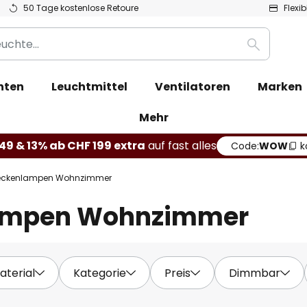
50 Tage kostenlose Retoure
Flexi
Suche
hten
Leuchtmittel
Ventilatoren
Marken
Mehr
49 & 13% ab CHF 199 extra
auf fast alles
Code:
WOW
k
eckenlampen Wohnzimmer
ampen Wohnzimmer
aterial
Kategorie
Preis
Dimmbar