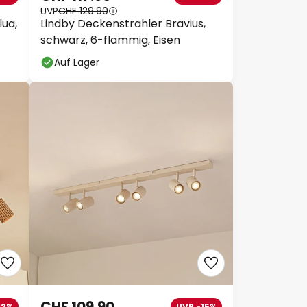
UVP
CHF 129.90
ua,
Lindby Deckenstrahler Bravius,
schwarz, 6-flammig, Eisen
Auf Lager
CHF 109.90
12%
UVP -15%