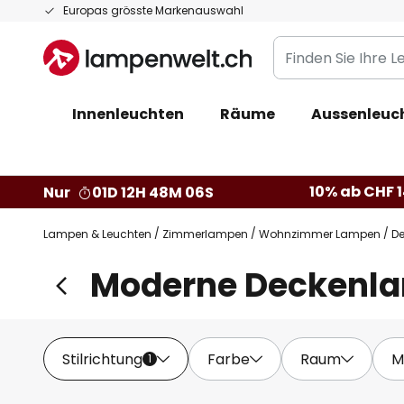
Zum
Europas grösste Markenauswahl
Inhalt
Finden
springen
Sie
Ihre
Innenleuchten
Räume
Aussenleuc
Leuchte...
10% ab CHF 1
Nur
01D 12H 48M 05S
Lampen & Leuchten
Zimmerlampen
Wohnzimmer Lampen
D
Moderne Deckenl
Stilrichtung
Farbe
Raum
M
1