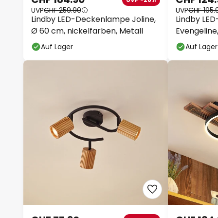
UVP
CHF 259.90
UVP
CHF 195.
Lindby LED-Deckenlampe Joline,
Lindby LE
Ø 60 cm, nickelfarben, Metall
Evengeline
Auf Lager
Auf Lager