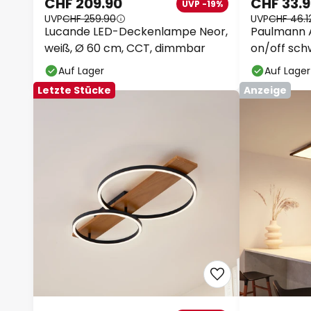
CHF 209.90
CHF 33.
UVP -19%
UVP
CHF 259.90
UVP
CHF 46.1
Lucande LED-Deckenlampe Neor,
Paulmann A
weiß, Ø 60 cm, CCT, dimmbar
on/off sc
Auf Lager
Auf Lager
Letzte Stücke
Anzeige