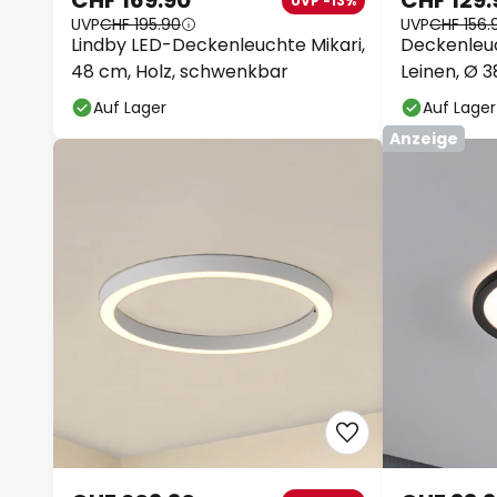
CHF 169.90
CHF 129.
UVP -13%
UVP
CHF 195.90
UVP
CHF 156.
Lindby LED-Deckenleuchte Mikari,
Deckenleuc
48 cm, Holz, schwenkbar
Leinen, Ø 3
Auf Lager
Auf Lager
Anzeige