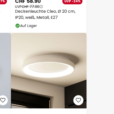
CHF 58.90
27%
UVP -24%
UVP
CHF 77.90
,
Deckenleuchte Cleo, Ø 20 cm,
IP20, weiß, Metall, E27
Auf Lager