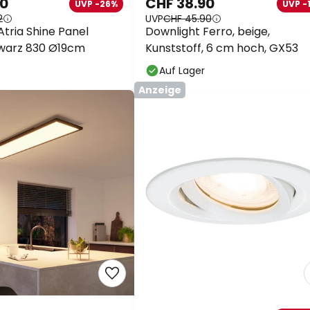
90
CHF 38.90
UVP -26%
UVP -
2
UVP
CHF 45.90
tria Shine Panel
Downlight Ferro, beige,
hwarz 830 Ø19cm
Kunststoff, 6 cm hoch, GX53
Auf Lager
Anzeige