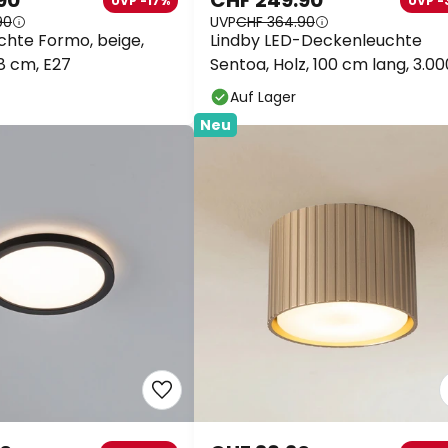
90
CHF 249.90
UVP -17%
UVP -
90
UVP
CHF 364.90
hte Formo, beige,
Lindby LED-Deckenleuchte
8 cm, E27
Sentoa, Holz, 100 cm lang, 3.00
Auf Lager
Neu