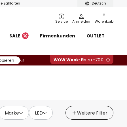
ble Zahlarten
Deutsch
Service
Anmelden
Warenkorb
SALE
Firmenkunden
OUTLET
WOW Week:
Bis zu -70%
opieren
Marke
LED
Weitere Filter