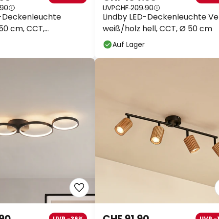
.90
UVP
CHF 209.90
D-Deckenleuchte
Lindby LED-Deckenleuchte Vel
50 cm, CCT,
weiß/holz hell, CCT, Ø 50 cm
nung
Auf Lager
.90
CHF 91.90
UVP -36%
UVP -