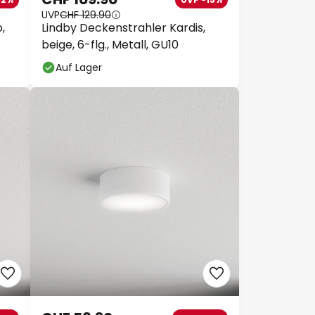
UVP
CHF 129.90
,
Lindby Deckenstrahler Kardis,
beige, 6-flg., Metall, GU10
Auf Lager