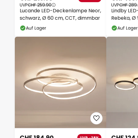
UVP
CHF 259.90
UVP
CHF 289
Lucande LED-Deckenlampe Neor,
Lindby LE
schwarz, Ø 60 cm, CCT, dimmbar
Rebeka, Ø 
Fernbedie
Auf Lager
Auf Lager
CHF 184.90
CHF 124
UVP -28%