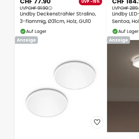
CHF 77.90
CHF 184
UVP -15%
UVP
CHF 91.90
UVP
CHF 289
Lindby Deckenstrahler Stralino,
Lindby LE
3-flammig, Ø31cm, Holz, GU10
Sentoa, Hol
Auf Lager
Auf Lager
Anzeige
Anzeige