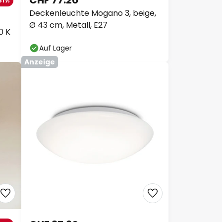
CHF 77.20
31%
Deckenleuchte Mogano 3, beige,
Ø 43 cm, Metall, E27
0 K
Auf Lager
Anzeige