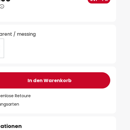
arent / messing
In den Warenkorb
tenlose Retoure
lungsarten
mationen