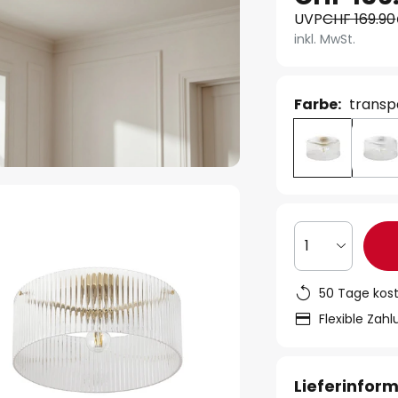
UVP
CHF 169.90
inkl. MwSt.
Farbe:
transp
1
50 Tage kos
Flexible Zah
Lieferinfor