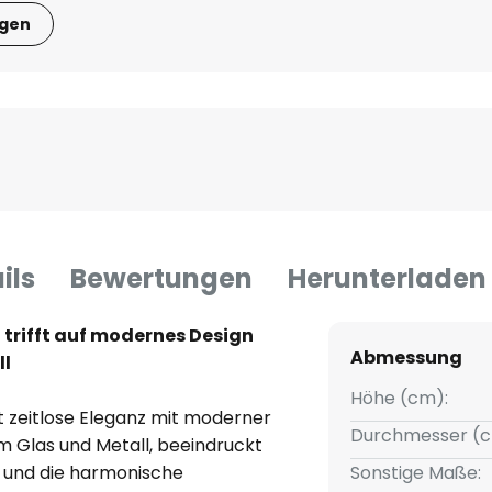
igen
ils
Bewertungen
Herunterladen
 trifft auf modernes Design
Abmessung
ll
Höhe (cm):
t zeitlose Eleganz mit moderner
Durchmesser (c
em Glas und Metall, beeindruckt
ng und die harmonische
Sonstige Maße: