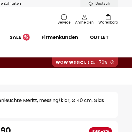
ble Zahlarten
Deutsch
Service
Anmelden
Warenkorb
SALE
Firmenkunden
OUTLET
WOW Week:
Bis zu -70%
leuchte Meritt, messing/klar, Ø 40 cm, Glas
.90
UVP -7%