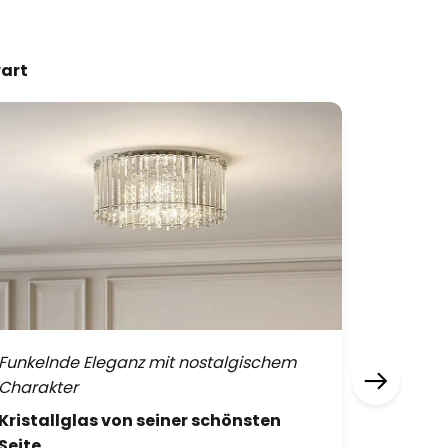
wart
Funkelnde Eleganz mit nostalgischem
Lichtobj
Charakter
Statem
Kristallglas von seiner schönsten
Statem
Seite