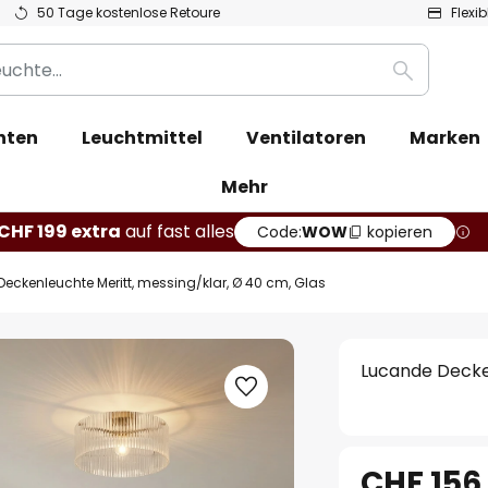
50 Tage kostenlose Retoure
Flexi
Suche
hten
Leuchtmittel
Ventilatoren
Marken
Mehr
CHF 199 extra
auf fast alles
Code:
WOW
kopieren
eckenleuchte Meritt, messing/klar, Ø 40 cm, Glas
Lucande Decken
CHF 156