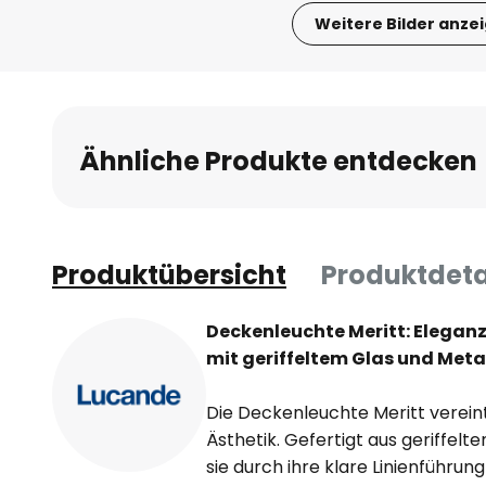
Weitere Bilder anze
Zum
Anfang
der
Bildgalerie
Ähnliche Produkte entdecken
springen
Produktübersicht
Produktdeta
Deckenleuchte Meritt: Eleganz
mit geriffeltem Glas und Meta
Die Deckenleuchte Meritt verein
Ästhetik. Gefertigt aus geriffelt
sie durch ihre klare Linienführu