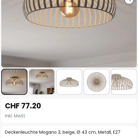
Zum
CHF 77.20
Anfang
der
inkl. MwSt.
Bildgalerie
springen
Deckenleuchte Mogano 3, beige, Ø 43 cm, Metall, E27