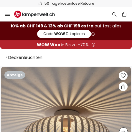
50 Tage kostenlose Retoure
Zum
Inhalt
springen
10% ab CHF 149 & 13% ab CHF 199 extra
auf fast alles
Code:
WOW
kopieren
he
WOW Week:
Bis zu -70%
Deckenleuchten
Zum
Anzeige
Ende
der
Bildgalerie
springen