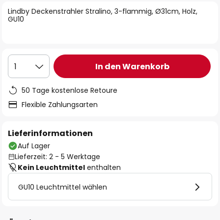
springen
Lindby Deckenstrahler Stralino, 3-flammig, Ø31cm, Holz,
GU10
In den Warenkorb
1
50 Tage kostenlose Retoure
Flexible Zahlungsarten
Lieferinformationen
Auf Lager
Lieferzeit: 2 - 5 Werktage
Kein Leuchtmittel
enthalten
GU10 Leuchtmittel wählen