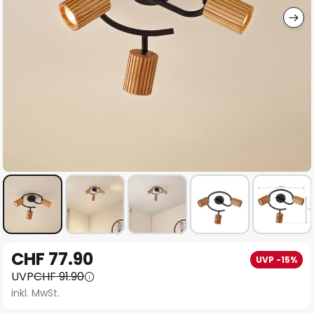
Zum
CHF 77.90
UVP -15%
Anfang
UVP
CHF 91.90
der
inkl. MwSt.
Bildgalerie