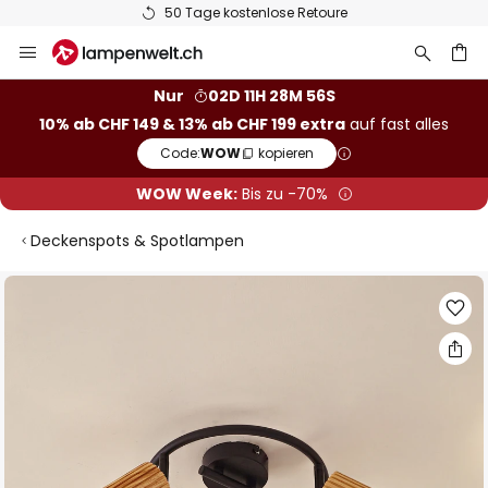
50 Tage kostenlose Retoure
Zum
Inhalt
springen
Nur
02D 11H 28M 55S
10% ab CHF 149 & 13% ab CHF 199 extra
auf fast alles
he
Code:
WOW
kopieren
WOW Week:
Bis zu -70%
Deckenspots & Spotlampen
Zum
Ende
der
Bildgalerie
springen