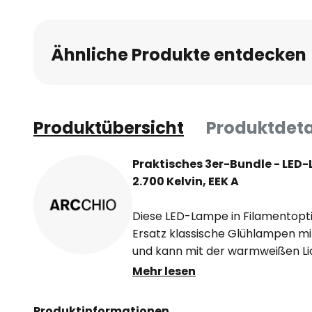
Ähnliche Produkte entdecken
Produktübersicht
Produktdeta
Praktisches 3er-Bundle - LED-
2.700 Kelvin, EEK A
Diese LED-Lampe in Filamentopti
Ersatz klassische Glühlampen m
und kann mit der warmweißen Li
Wohnräume eingesetzt werden. D
Mehr lesen
besonders gute Energieeffizienz 
geliefert.
Produktinformationen