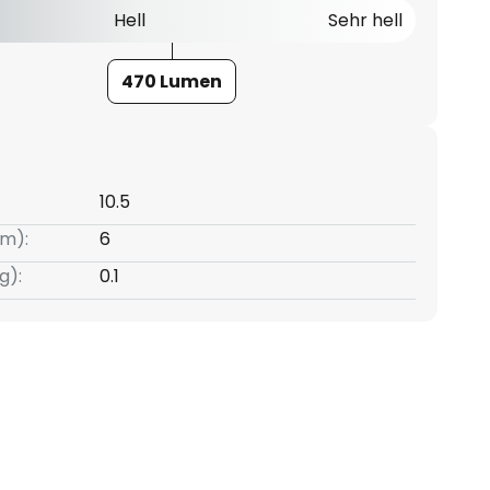
Hell
Sehr hell
470 Lumen
10.5
m):
6
g):
0.1