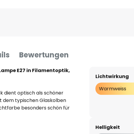
ils
Bewertungen
Lampe E27 in Filamentoptik,
Lichtwirkung
Warmweiss
k dient optisch als schöner
it dem typischen Glaskolben
chtfarbe besonders schön für
as Leuchtmittel besitzt eine
und wird in einem 3er-Bundle
Helligkeit