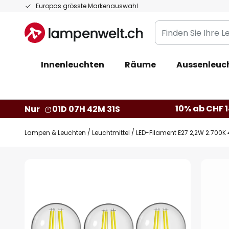
Zum
Europas grösste Markenauswahl
Inhalt
Finden
springen
Sie
Ihre
Innenleuchten
Räume
Aussenleuc
Leuchte...
10% ab CHF 1
Nur
01D 07H 42M 31S
Lampen & Leuchten
Leuchtmittel
LED-Filament E27 2,2W 2.700K 
Zum
Ende
der
Bildgalerie
springen