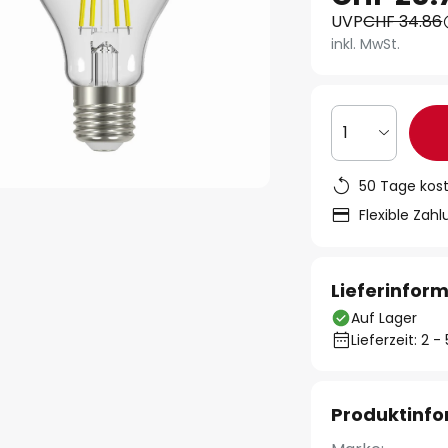
UVP
CHF 34.86
inkl. MwSt.
1
50 Tage kos
Flexible Zah
Lieferinfor
Auf Lager
Lieferzeit: 2 
Produktinf