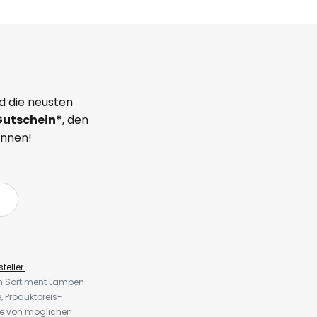
d die neusten
Gutschein*
, den
önnen!
teller.
em Sortiment Lampen
 Produktpreis-
te von möglichen