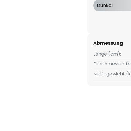
Dunkel
zklasse A
000 Schaltzyklen
elvin)
Abmessung
Länge (cm):
Durchmesser (c
Nettogewicht (k