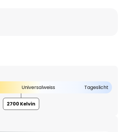
Universalweiss
Tageslicht
2700 Kelvin