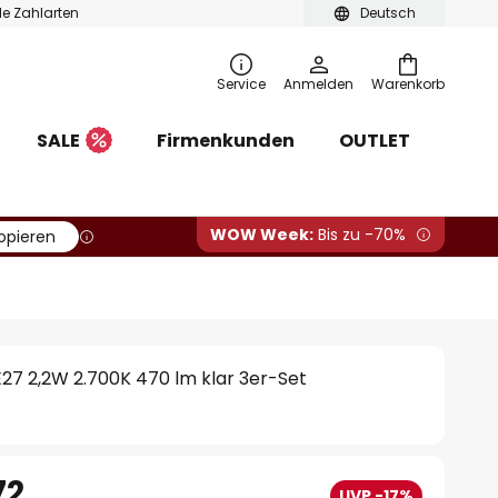
ble Zahlarten
Deutsch
Service
Anmelden
Warenkorb
SALE
Firmenkunden
OUTLET
WOW Week:
Bis zu -70%
opieren
27 2,2W 2.700K 470 lm klar 3er-Set
72
UVP -17%