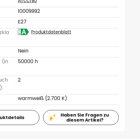
Arcchio
10009992
E27
zkla
Produktdatenblatt
Nein
 (in
50000 h
uch
2
):
warmweiß (2.700 K)
Haben Sie Fragen zu
duktdetails
diesem Artikel?