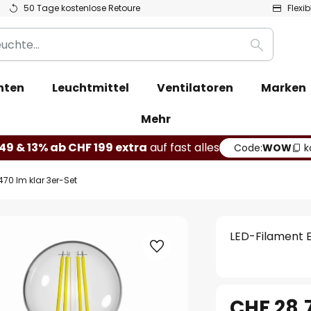
50 Tage kostenlose Retoure
Flexi
Suche
hten
Leuchtmittel
Ventilatoren
Marken
Mehr
49 & 13% ab CHF 199 extra
auf fast alles
Code:
WOW
k
470 lm klar 3er-Set
LED-Filament E
CHF 28.