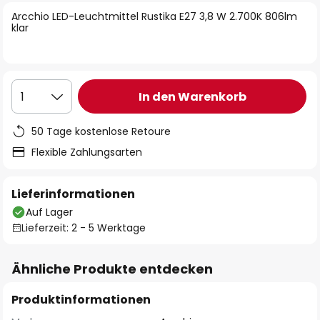
springen
Arcchio LED-Leuchtmittel Rustika E27 3,8 W 2.700K 806lm
klar
In den Warenkorb
1
50 Tage kostenlose Retoure
Flexible Zahlungsarten
Lieferinformationen
Auf Lager
Lieferzeit: 2 - 5 Werktage
Ähnliche Produkte entdecken
Produktinformationen