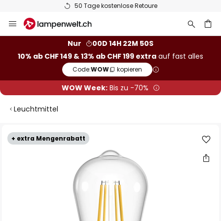
50 Tage kostenlose Retoure
Zum
Inhalt
springen
Nur
00D 14H 22M 49S
10% ab CHF 149 & 13% ab CHF 199 extra
auf fast alles
he
Code:
WOW
kopieren
WOW Week:
Bis zu -70%
Leuchtmittel
Zum
+ extra Mengenrabatt
Ende
der
Bildgalerie
springen