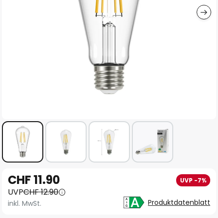
Zum
CHF 11.90
UVP -7%
Anfang
UVP
CHF 12.90
der
Produktdatenblatt
inkl. MwSt.
Bildgalerie