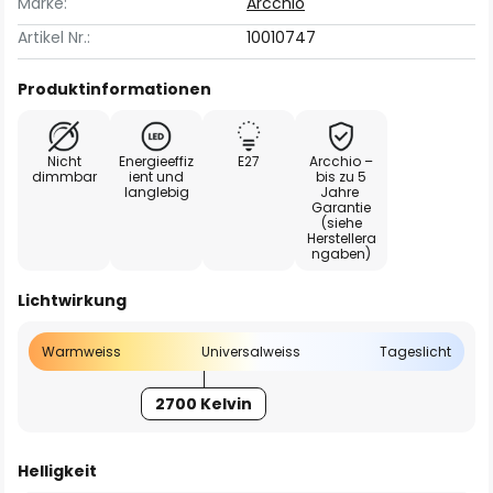
Marke:
Arcchio
Artikel Nr.:
10010747
Produktinformationen
Nicht
Energieeffiz
E27
Arcchio –
dimmbar
ient und
bis zu 5
langlebig
Jahre
Garantie
(siehe
Herstellera
ngaben)
Lichtwirkung
Warmweiss
Universalweiss
Tageslicht
2700 Kelvin
Helligkeit