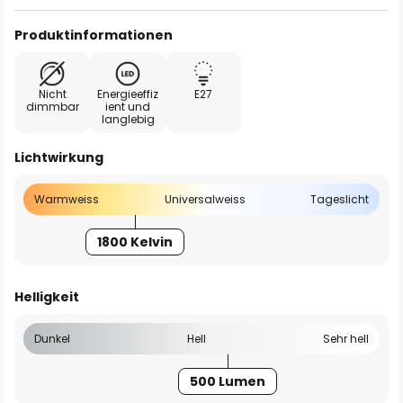
Produktinformationen
Nicht
Energieeffiz
E27
dimmbar
ient und
langlebig
Lichtwirkung
Warmweiss
Universalweiss
Tageslicht
1800 Kelvin
Helligkeit
Dunkel
Hell
Sehr hell
500 Lumen