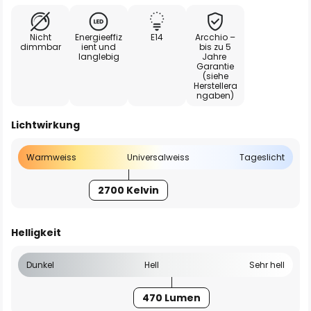
Nicht
Energieeffiz
E14
Arcchio –
dimmbar
ient und
bis zu 5
langlebig
Jahre
Garantie
(siehe
Herstellera
ngaben)
Lichtwirkung
Warmweiss
Universalweiss
Tageslicht
2700 Kelvin
Helligkeit
Dunkel
Hell
Sehr hell
470 Lumen