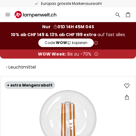
Europas grösste Markenauswahl
Zum
Inhalt
springen
Nur
01D 14H 45M 03S
10% ab CHF 149 & 13% ab CHF 199 extra
auf fast alles
he
Code:
WOW
kopieren
WOW Week:
Bis zu -70%
Leuchtmittel
Zum
+ extra Mengenrabatt
Ende
der
Bildgalerie
springen