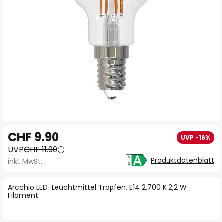
Zum
CHF 9.90
UVP -16%
Anfang
UVP
CHF 11.90
der
Produktdatenblatt
inkl. MwSt.
Bildgalerie
springen
Arcchio LED-Leuchtmittel Tropfen, E14 2.700 K 2,2 W
Filament