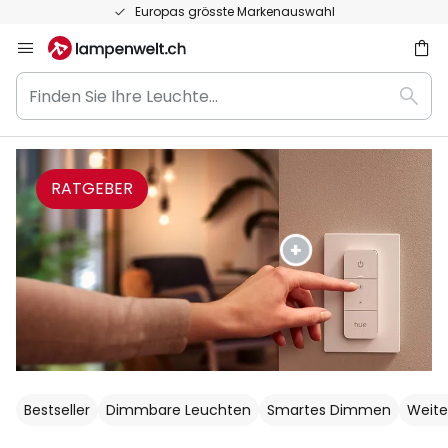
50 Tage kostenlose Retoure
Zum
Inhalt
Finden
springen
Such
Sie
he
Ihre
Leuchte...
RATGEBER
Bestseller
Dimmbare Leuchten
Smartes Dimmen
Weite