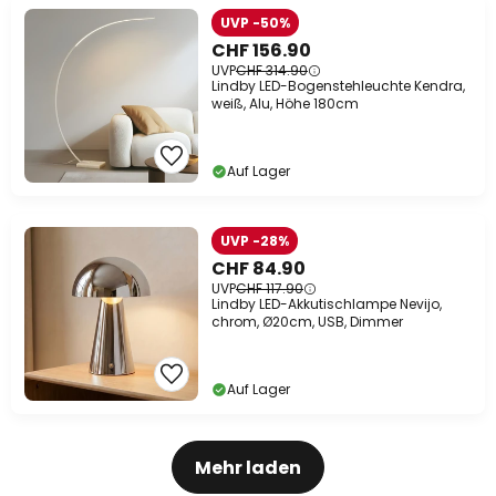
UVP -50%
CHF 156.90
UVP
CHF 314.90
Lindby LED-Bogenstehleuchte Kendra,
weiß, Alu, Höhe 180cm
Auf Lager
UVP -28%
CHF 84.90
UVP
CHF 117.90
Lindby LED-Akkutischlampe Nevijo,
chrom, Ø20cm, USB, Dimmer
Auf Lager
Mehr laden