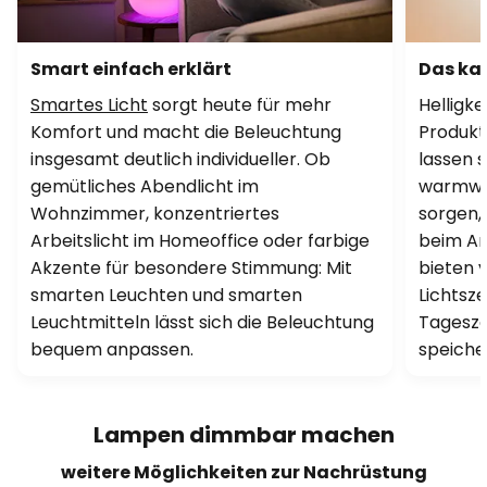
Smart einfach erklärt
Das ka
Smartes Licht
sorgt heute für mehr
Helligk
Komfort und macht die Beleuchtung
Produkt
insgesamt deutlich individueller. Ob
lassen s
gemütliches Abendlicht im
warmwei
Wohnzimmer, konzentriertes
sorgen,
Arbeitslicht im Homeoffice oder farbige
beim Arb
Akzente für besondere Stimmung: Mit
bieten v
smarten Leuchten und smarten
Lichtsze
Leuchtmitteln lässt sich die Beleuchtung
Tagesze
bequem anpassen.
speiche
Lampen dimmbar machen
weitere Möglichkeiten zur Nachrüstung