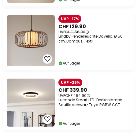
UVP -17%
CHF 129.90
UVP
CHF 156.90
Lindby Pendelleuchte Davella, Ø 50
cm, Bambus, Textil
Auf Lager
UVP -25%
CHF 339.90
UVP
CHF 454.90
Lucande Smart LED-Deckenlampe
Squillo schwarz Tuya RGBW CCT
Auf Lager