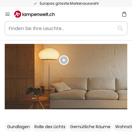
50 Tage kostenlose Retoure
Zum
Inhalt
Finden
springen
Such
Sie
he
Ihre
Leuchte...
Gundlagen
Rolle des Lichts
Gemütliche Räume
Wohnsti