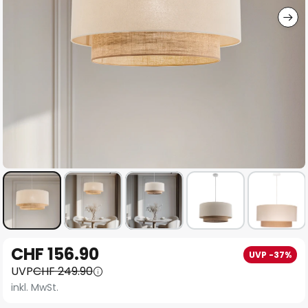
Zum
CHF 156.90
UVP -37%
Anfang
UVP
CHF 249.90
der
inkl. MwSt.
Bildgalerie