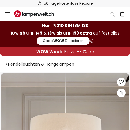
50 Tage kostenlose Retoure
Zum
Inhalt
springen
Nur
01D 01H 18M 12S
10% ab CHF 149 & 13% ab CHF 199 extra
auf fast alles
he
Code:
WOW
kopieren
WOW Week:
Bis zu -70%
Pendelleuchten & Hängelampen
Zum
Ende
der
Bildgalerie
springen