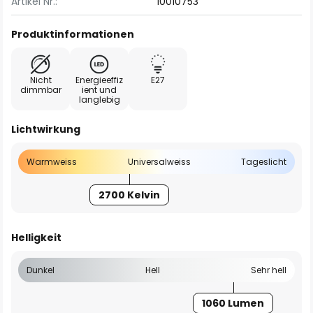
Artikel Nr.:
10010753
Produktinformationen
Nicht
Energieeffiz
E27
dimmbar
ient und
langlebig
Lichtwirkung
Warmweiss
Universalweiss
Tageslicht
2700 Kelvin
Helligkeit
Dunkel
Hell
Sehr hell
1060 Lumen