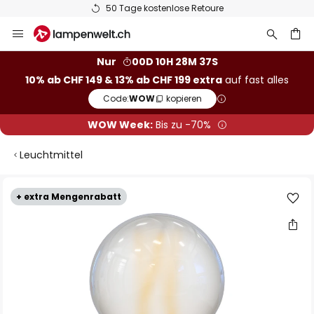
50 Tage kostenlose Retoure
Zum
Inhalt
springen
Nur
00D 10H 28M 36S
10% ab CHF 149 & 13% ab CHF 199 extra
auf fast alles
he
Code:
WOW
kopieren
WOW Week:
Bis zu -70%
Leuchtmittel
Zum
+ extra Mengenrabatt
Ende
der
Bildgalerie
springen