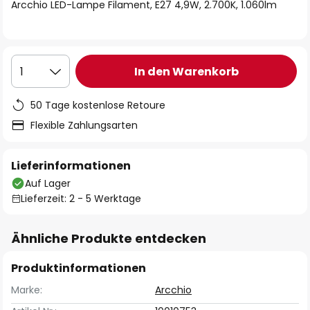
springen
Arcchio LED-Lampe Filament, E27 4,9W, 2.700K, 1.060lm
In den Warenkorb
1
50 Tage kostenlose Retoure
Flexible Zahlungsarten
Lieferinformationen
Auf Lager
Lieferzeit: 2 - 5 Werktage
Ähnliche Produkte entdecken
Produktinformationen
Marke:
Arcchio