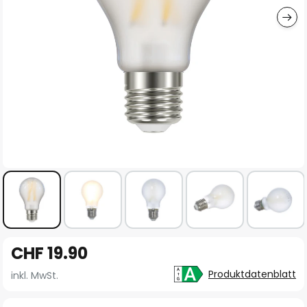
Zum
CHF 19.90
Anfang
der
Produktdatenblatt
inkl. MwSt.
Bildgalerie